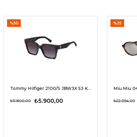
%50
%25
Tommy Hilfiger 2100/S JBW3X 53 Kadın Güneş Gözlükleri
₺5.900,00
₺11.800,00
₺22.054,00