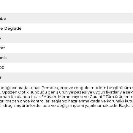
mbe
e Degrade
e
tat
anik
00
r
lliği bir arada sunar. Pembe çerçeve rengi ile modern bir görünüm sağ
tizen Optik, sunduğu geniş ürün yelpazesi ve uygun fiyatlarıyla sektörd
aman ön planda tutar. *Müşteri Memnuniyeti ve Garanti* Tüm ürünlerimiz fa
aştırılmadan önce kontrolleri sağlanıp hazırlanmaktadır ve korunaklı ku
ilidi açılmış ürünlerde iade ve değişim işlemi yapılmamaktadır. Başka