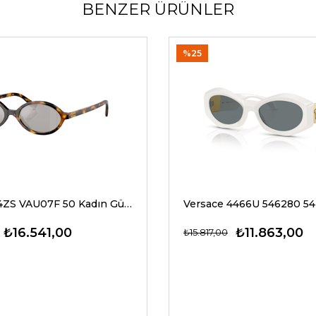
BENZER ÜRÜNLER
%25
Miu Miu 04ZS VAU07F 50 Kadın Güneş Gözlükleri
₺16.541,00
₺11.863,00
₺15.817,00