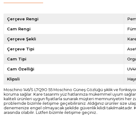
Çerçeve Rengi
Pe
Cam Rengi
Füm
Çerçeve Şekli
Kar
Çerçeve Tipi
Ase
Cam Tipi
Org
Cam Özelliği
UV4
Klipsli
Hayı
Moschino 146/S L7Q9O 55 Moschino Güneş Gözlüğü şıklık ve fonksiyone
koruma sağlar. Kare tasarımı yüz hatlarınıza mükemmel uyum sağlar. Op
kaliteli ürünleri uygun fiyatlarla sunarak müşteri memnuniyetini her z
problemde bizimle iletişime geçebilirsiniz. Aldığınız ürünler size ul
denemenize engel olmayacak şekilde güvenlik kilidi takılmaktadır. K
arasında olabilir. Lütfen bizimle iletişime geçiniz..