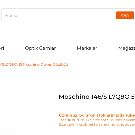
ri
Optik Camlar
Markalar
Mağaza
6/S L7Q9O 55 Moschino Güneş Gözlüğü
Moschino 146/S L7Q9O 
Üzgünüz, bu ürün stoklarımızda tüke
Tedarik durumu ve alternatif ürünler hakkınd
Size yardımcı olmaktan memnuniyet duyar