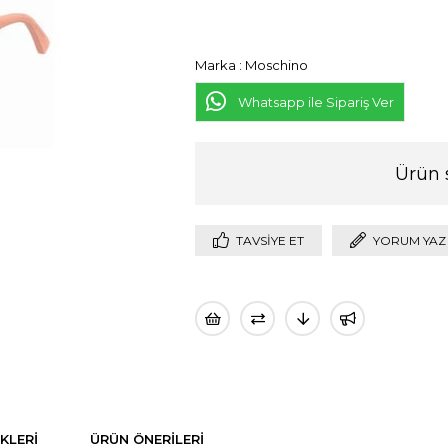
Marka
:
Moschino
Whatsapp ile Sipariş Ver
Ürün 
TAVSIYE ET
YORUM YAZ
KLERI
ÜRÜN ÖNERILERI