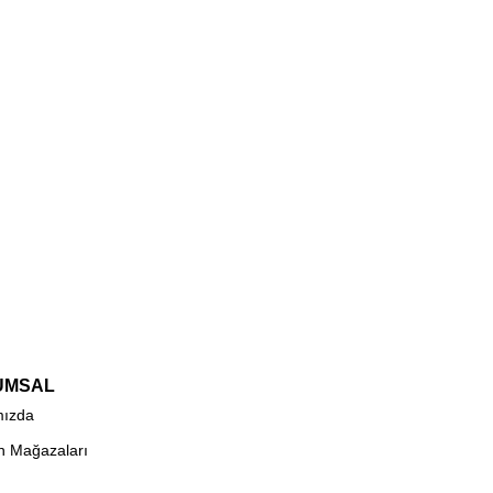
UMSAL
mızda
n Mağazaları