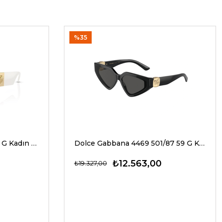
%35
Versace 4466U 546280 54 G Kadın Güneş Gözlükleri
Dolce Gabbana 4469 501/87 59 G Kadın Güneş Gözlükleri
₺12.563,00
₺19.327,00