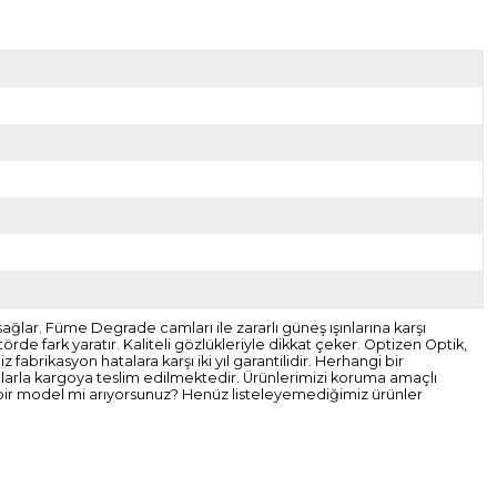
lar. Füme Degrade camları ile zararlı güneş ışınlarına karşı
e fark yaratır. Kaliteli gözlükleriyle dikkat çeker. Optizen Optik,
brikasyon hatalara karşı iki yıl garantilidir. Herhangi bir
tularla kargoya teslim edilmektedir. Ürünlerimizi koruma amaçlı
 bir model mi arıyorsunuz? Henüz listeleyemediğimiz ürünler