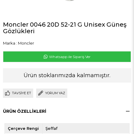
Moncler 0046 20D 52-21 G Unisex Güneş
Gözlükleri
Marka
:
Moncler
Whatsapp ile Sipariş Ver
Ürün stoklarımızda kalmamıştır.
TAVSIYE ET
YORUM YAZ
ÜRÜN ÖZELLIKLERI
Çerçeve Rengi
Şeffaf