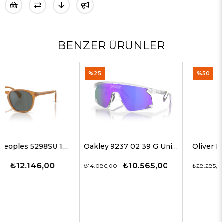
BENZER ÜRÜNLER
%25
%50
Oakley 9237 02 39 G Unisex Güneş Gözlükleri
Oliver Peoples 5514SU 1678C5 51 G Unisex Güneş Gözlükleri
₺10.565,00
₺14.143,00
₺14.086,00
₺28.285,00