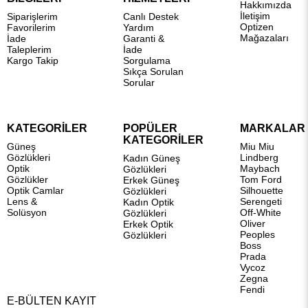
Hakkımızda
İletişim
Siparişlerim
Canlı Destek
Optizen
Favorilerim
Yardım
Mağazaları
İade
Garanti &
Taleplerim
İade
Kargo Takip
Sorgulama
Sıkça Sorulan
Sorular
KATEGORİLER
POPÜLER
MARKALAR
KATEGORİLER
Güneş
Miu Miu
Gözlükleri
Lindberg
Kadın Güneş
Optik
Maybach
Gözlükleri
Gözlükler
Tom Ford
Erkek Güneş
Optik Camlar
Silhouette
Gözlükleri
Lens &
Serengeti
Kadın Optik
Solüsyon
Off-White
Gözlükleri
Oliver
Erkek Optik
Peoples
Gözlükleri
Boss
Prada
Vycoz
Zegna
Fendi
E-BÜLTEN KAYIT