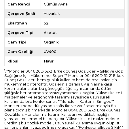
Cam Rengi
Gümüş Aynalı
Çerçeve Şekli
Yuvarlak
Ekartman
52
Çerçeve Tipi
Asetat
Cam Tipi
Organik
Cam Özelliği
UV400
Klipsli
Hayır
\ **Moncler 0046 20D 52-21 Erkek Güneş Gözlükleri – Şıklık ve Göz
Sağlığınız İçin Mükemmel Seçim** Moncler 0046 20D 52-21 Erkek
Güneş Gözlükleri, hem günlük kullanım hem de özel anlar için
mükemmel bir tercihtir. Gözlerinizi zararlı UV ışınlarına karşı
koruma altına alan bu güneş gözlüğü, aynı zamanda üstün
şıklığıyla her ortamda tarzınızı yansıtmanızı sağlar. Yüksek kaliteli
malzemeler ve ergonomik tasarımı sayesinde uzun süreli
kullanımda bile konfor sunar. **Moncler – Kalitenin Simgesi**
Moncler, moda dünyasında sofistike ve zarif tasarımlarıyla ön
plana çıkmış bir markadır. Moncler 0046 20D 52-21 Erkek Güneş
Gözlükleri, Moncler markasının kalitesini ve dikkatli işçiliğini
yansıtan mükemmel bir parçadır. Yüksek kaliteli malzemelerle
üretilmiş bu gözlük modeli, uzun süreli kullanıma uygun olup, stil
sahibi olanların vazgeçilmezi olacaktır. **Fonksiyonellik ve Şıklık**