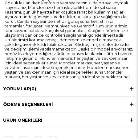
Gözlük kullanırken konforun yanı sıra tarzınızı da ortaya koymak
istiyorsanız, Moncler size hem işlevsellik hem de stil sunar.
Tasarımı, günlük hayatta her koşulda rahat bir kullanım sağlar.
Aynı zamanda güneşin zararlı etkilerine karşı göz sağlığınızı da
korur. Camları sayesinde net bir görüş sunarken, stilinizi
tamamlar. **Müşteri Memnuniyeti ve Garanti** Tüm ürünlerimiz
fabrikasyon hatalara karşı iki yıl garantilidir. Aldığınız ürünler size
ulaştırılmadan önce kontrolleri sağlanarak gönderilmektedir.
Ürünlerimizi koruma amaçlı denemenize engel olmayacak
şekilde güvenlik kilidi takılmaktadır. Kilidi açılmış ürünlerde iade
ve değişim işlemi yapılamamaktadır. Başka bir model arıyorsanız,
henüz listeleyemediğimiz ürünler arasında olabilir. Lütfen bizimle
iletişime geçiniz.. Moncler markası, her yaştan ve zevkten insan
için ideal seçenekler sunar. Moncler markası, her yaştan ve
zevkten insan için ideal seçenekler sunar. Moncler markası, her
yaştan ve zevkten insan için ideal seçenekler sunar. Moncler
markası, her yaştan ve zevkten insan için ideal seçenekler sunar.
YORUMLAR
(0)
ÖDEME SEÇENEKLERI
ÜRÜN ÖNERILERI