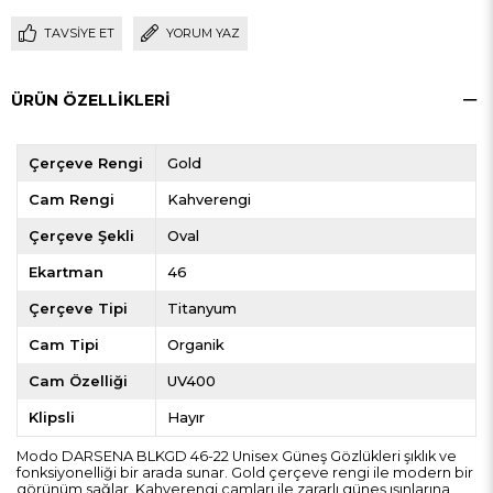
TAVSIYE ET
YORUM YAZ
ÜRÜN ÖZELLIKLERI
Çerçeve Rengi
Gold
Cam Rengi
Kahverengi
Çerçeve Şekli
Oval
Ekartman
46
Çerçeve Tipi
Titanyum
Cam Tipi
Organik
Cam Özelliği
UV400
Klipsli
Hayır
Modo DARSENA BLKGD 46-22 Unisex Güneş Gözlükleri şıklık ve
fonksiyonelliği bir arada sunar. Gold çerçeve rengi ile modern bir
görünüm sağlar. Kahverengi camları ile zararlı güneş ışınlarına