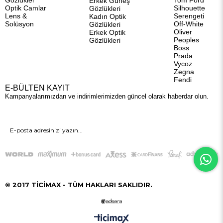
Gözlükler
Tom Ford
Erkek Güneş
Optik Camlar
Silhouette
Gözlükleri
Lens &
Serengeti
Kadın Optik
Solüsyon
Off-White
Gözlükleri
Oliver
Erkek Optik
Peoples
Gözlükleri
Boss
Prada
Vycoz
Zegna
Fendi
E-BÜLTEN KAYIT
Kampanyalarımızdan ve indirimlerimizden güncel olarak haberdar olun.
GÖNDER
© 2017 TİCİMAX - TÜM HAKLARI SAKLIDIR.