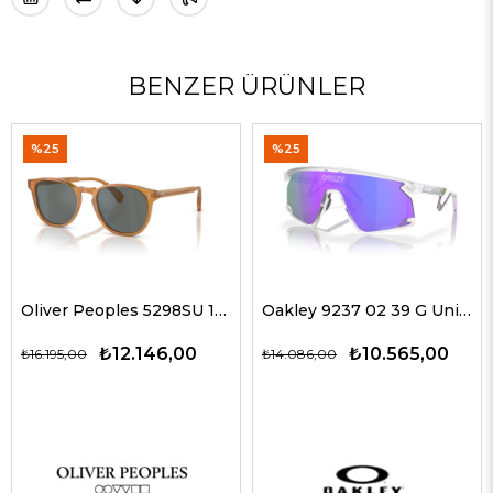
BENZER ÜRÜNLER
%25
%25
Oliver Peoples 5298SU 1578W5 51 G Unisex Güneş Gözlükleri
Oakley 9237 02 39 G Unisex Güneş Gözlükleri
₺12.146,00
₺10.565,00
₺16.195,00
₺14.086,00