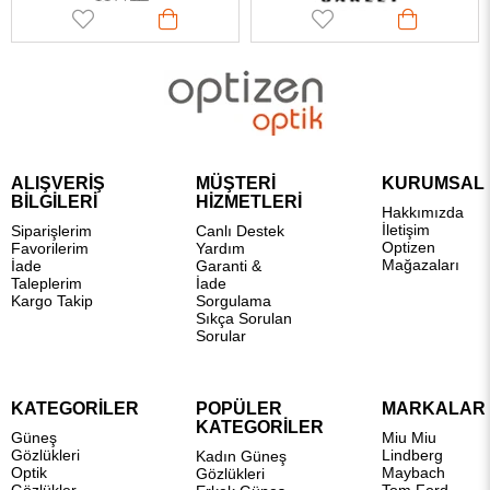
ALIŞVERİŞ
MÜŞTERİ
KURUMSAL
BİLGİLERİ
HİZMETLERİ
Hakkımızda
İletişim
Siparişlerim
Canlı Destek
Optizen
Favorilerim
Yardım
Mağazaları
İade
Garanti &
Taleplerim
İade
Kargo Takip
Sorgulama
Sıkça Sorulan
Sorular
KATEGORİLER
POPÜLER
MARKALAR
KATEGORİLER
Güneş
Miu Miu
Gözlükleri
Lindberg
Kadın Güneş
Optik
Maybach
Gözlükleri