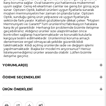
karşı koruma sağlar. Oval tasarımı yüz hatlarınıza mükemmel
uyum sağlar. Geniş 46 ekartman camlar ise geniş bir görüş açısı
sunar. Optizen Optik, kaliteli ürünleri uygun fiyatlarla sunarak
müşteri memnuniyetini her zaman ön planda tutar. Optizen
Optik, sunduğu geniş ürün yelpazesi ve uygun fiyatlarıyla
sektörde fark yaratır. Kaliteli gözlükleriyle dikkat çeker. *Müşteri
Memnuniyeti ve Garanti* Tüm ürünlerimiz fabrikasyon hatalara
karşı iki yıl garantilidir. Herhangi bir problemde bizimle iletişime
geçebilirsiniz. Aldığınız ürünler size ulaştırılmadan önce
kontrolleri sağlanıp hazırlanmaktadır ve korunaklı kutularla
kargoya teslim edilmektedir. Ürünlerimizi koruma amaçlı
denemenize engel olmayacak şekilde güvenlik kilidi
takılmaktadır. Kilidi açılmış ürünlerde iade ve değişim işlemi
yapılmamaktadır. Başka bir model mi arıyorsunuz? Henüz
listeleyemediğimiz ürünler arasında olabilir. Lütfen bizimle
iletişime geçiniz..
YORUMLAR
(0)
ÖDEME SEÇENEKLERI
ÜRÜN ÖNERILERI