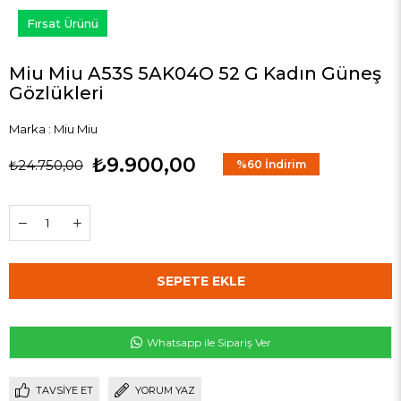
Fırsat Ürünü
Miu Miu A53S 5AK04O 52 G Kadın Güneş
Gözlükleri
Marka
:
Miu Miu
₺9.900,00
₺24.750,00
%
60
İndirim
Whatsapp ile Sipariş Ver
TAVSIYE ET
YORUM YAZ