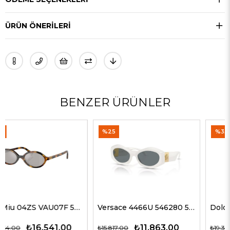
ÜRÜN ÖNERILERI
BENZER ÜRÜNLER
%25
%35
Versace 4466U 546280 54 G Kadın Güneş Gözlükleri
Dolce Gabbana 4469 501/87 59 G Kadın Güneş Gözlükleri
₺11.863,00
₺12.563,00
₺15.817,00
₺19.327,00