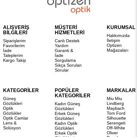
ALIŞVERİŞ
MÜŞTERİ
KURUMSAL
BİLGİLERİ
HİZMETLERİ
Hakkımızda
İletişim
Siparişlerim
Canlı Destek
Optizen
Favorilerim
Yardım
Mağazaları
İade
Garanti &
Taleplerim
İade
Kargo Takip
Sorgulama
Sıkça Sorulan
Sorular
KATEGORİLER
POPÜLER
MARKALAR
KATEGORİLER
Güneş
Miu Miu
Gözlükleri
Lindberg
Kadın Güneş
Optik
Maybach
Gözlükleri
Gözlükler
Tom Ford
Erkek Güneş
Optik Camlar
Silhouette
Gözlükleri
Lens &
Serengeti
Kadın Optik
Solüsyon
Off-White
Gözlükleri
Oliver
Erkek Optik