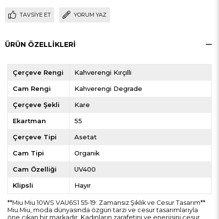
TAVSIYE ET
YORUM YAZ
ÜRÜN ÖZELLIKLERI
Çerçeve Rengi
Kahverengi Kırçıllı
Cam Rengi
Kahverengi Degrade
Çerçeve Şekli
Kare
Ekartman
55
Çerçeve Tipi
Asetat
Cam Tipi
Organik
Cam Özelliği
UV400
Klipsli
Hayır
**Miu Miu 10WS VAU6S1 55-19: Zamansız Şıklık ve Cesur Tasarım**
Miu Miu, moda dünyasında özgün tarzı ve cesur tasarımlarıyla
öne çıkan bir markadır. Kadınların zarafetini ve enerjisini cesur