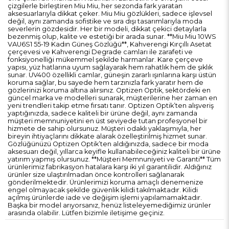
çizgilerle birleştiren Miu Miu, her sezonda fark yaratan
aksesuarlarıyla dikkat çeker. Miu Miu gözlükleri, sadece işlevsel
değil, aynı zamanda sofistike ve sıra dışı tasarımlarıyla moda
severlerin gözdesidir. Her bir modeli, dikkat çekici detaylarla
bezenmiş olup, kalite ve estetiği bir arada sunar. **Miu Miu 10WS
VAU6S1 55-19 Kadın Güneş Gözlüğü**, Kahverengi Kırçıllı Asetat
çerçevesi ve Kahverengi Degrade camları ile zarafeti ve
fonksiyonelliği mükemmel şekilde harmanlar. Kare çerçeve
yapısı, yüz hatlarına uyum sağlayarak hem rahatlık hem de şıklık
sunar. UV400 özellikli camlar, güneşin zararlı ışınlarına karşı üstün
koruma sağlar, bu sayede hem tarzınızla fark yaratır hem de
gözlerinizi koruma altına alırsınız. Optizen Optik, sektördeki en
güncel marka ve modelleri sunarak, müşterilerine her zaman en
yeni trendleri takip etme fırsatı tanır. Optizen Optik’ten alışveriş
yaptığınızda, sadece kaliteli bir ürüne değil, aynı zamanda
müşteri memnuniyetini en üst seviyede tutan profesyonel bir
hizmete de sahip olursunuz. Müşteri odaklı yaklaşımıyla, her
bireyin ihtiyaçlarını dikkate alarak özelleştirilmiş hizmet sunar.
Gözlüğünüzü Optizen Optik’ten aldığınızda, sadece bir moda
aksesuarı değil, yıllarca keyifle kullanabileceğiniz kaliteli bir ürüne
yatırım yapmış olursunuz. **Müşteri Memnuniyeti ve Garanti** Tüm
ürünlerimiz fabrikasyon hatalara karşı iki yıl garantilidir. Aldığınız
ürünler size ulaştırılmadan önce kontrolleri sağlanarak
gönderilmektedir. Ürünlerimizi koruma amaçlı denemenize
engel olmayacak şekilde güvenlik kilidi takılmaktadır. Kilidi
açılmış ürünlerde iade ve değişim işlemi yapılamamaktadır.
Başka bir model arıyorsanız, henüz listeleyemediğimiz ürünler
arasında olabilir. Lütfen bizimle iletişime geçiniz.