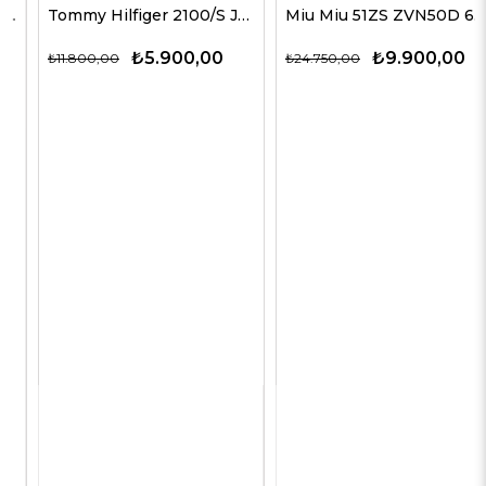
Tommy Hilfiger 2100/S JBW3X 53 Kadın Güneş Gözlükleri
Miu Miu 51ZS ZVN50D 69 G Kadın Güneş Gözlükleri
₺5.900,00
₺9.900,00
₺11.800,00
₺24.750,00