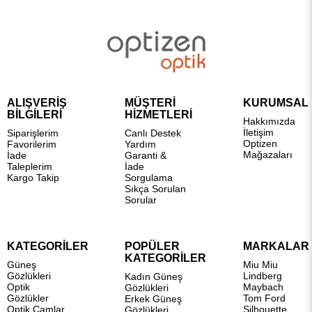
ALIŞVERİŞ
MÜŞTERİ
KURUMSAL
BİLGİLERİ
HİZMETLERİ
Hakkımızda
İletişim
Siparişlerim
Canlı Destek
Optizen
Favorilerim
Yardım
Mağazaları
İade
Garanti &
Taleplerim
İade
Kargo Takip
Sorgulama
Sıkça Sorulan
Sorular
KATEGORİLER
POPÜLER
MARKALAR
KATEGORİLER
Güneş
Miu Miu
Gözlükleri
Lindberg
Kadın Güneş
Optik
Maybach
Gözlükleri
Gözlükler
Tom Ford
Erkek Güneş
Optik Camlar
Silhouette
Gözlükleri