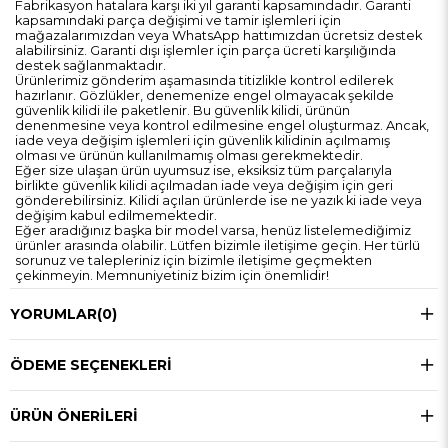
Fabrikasyon hatalara karşı iki yıl garanti kapsamındadır. Garanti
kapsamındaki parça değişimi ve tamir işlemleri için
mağazalarımızdan veya WhatsApp hattımızdan ücretsiz destek
alabilirsiniz. Garanti dışı işlemler için parça ücreti karşılığında
destek sağlanmaktadır.
Ürünlerimiz gönderim aşamasında titizlikle kontrol edilerek
hazırlanır. Gözlükler, denemenize engel olmayacak şekilde
güvenlik kilidi ile paketlenir. Bu güvenlik kilidi, ürünün
denenmesine veya kontrol edilmesine engel oluşturmaz. Ancak,
iade veya değişim işlemleri için güvenlik kilidinin açılmamış
olması ve ürünün kullanılmamış olması gerekmektedir.
Eğer size ulaşan ürün uyumsuz ise, eksiksiz tüm parçalarıyla
birlikte güvenlik kilidi açılmadan iade veya değişim için geri
gönderebilirsiniz. Kilidi açılan ürünlerde ise ne yazık ki iade veya
değişim kabul edilmemektedir.
Eğer aradığınız başka bir model varsa, henüz listelemediğimiz
ürünler arasında olabilir. Lütfen bizimle iletişime geçin. Her türlü
sorunuz ve talepleriniz için bizimle iletişime geçmekten
çekinmeyin. Memnuniyetiniz bizim için önemlidir!
YORUMLAR
(0)
ÖDEME SEÇENEKLERI
ÜRÜN ÖNERILERI