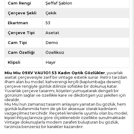
Cam Rengi
Şeffaf Şablon
Çerçeve Şekli
Çekik
Ekartman
53
Çerçeve Tipi
Asetat
Cam Tipi
Demo
Cam Özelliği
Özelliksiz
Klipsli
Hayır
Miu Miu 09XV VAU1O1 53 Kadın Optik Gözlükler
, yuvarlak
asetat çerçevesiyle zarif bir vintage estetik sunar. Retro tarzdan
ilham alan bu model, kahverengi kırçıllı (kaplumbağa deseni)
çerçeve rengiyle günlük stilinize sofistike bir dokunuş katar.
Yuvarlak çerçeve tasarımı, köşeleri yumuşatarak dengeli bir
görünüm sağlar ve özellikle kare ve dikdörtgen yüz şekilleri için
idealdir.
Miu Miu’nun zamansız tasarım anlayışını yansıtan bu gözlük, hem
günlük kullanımda hem de şık bir aksesuar olarak kadınların
vazgeçilmez tercihidir. Reçeteli lenslerle uyumlu olan bu model,
kişisel ihtiyaçlarınıza göre ölçeklenebilir özellikte sunulmaktadır.
Vintage dokunuşlarla modern zarafeti buluşturan bu gözlük,
tarzınıza benzersiz bir karakter kazandırır.