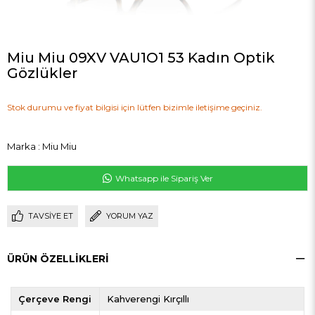
Miu Miu 09XV VAU1O1 53 Kadın Optik
Gözlükler
Stok durumu ve fiyat bilgisi için lütfen bizimle iletişime geçiniz.
Marka
:
Miu Miu
Whatsapp ile Sipariş Ver
TAVSIYE ET
YORUM YAZ
ÜRÜN ÖZELLIKLERI
Çerçeve Rengi
Kahverengi Kırçıllı