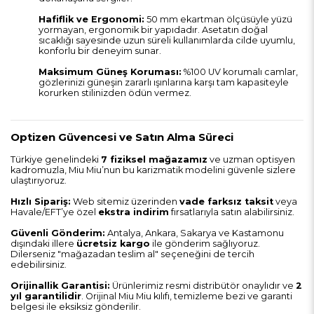
Hafiflik ve Ergonomi:
50 mm ekartman ölçüsüyle yüzü
yormayan, ergonomik bir yapıdadır. Asetatın doğal
sıcaklığı sayesinde uzun süreli kullanımlarda cilde uyumlu,
konforlu bir deneyim sunar.
Maksimum Güneş Koruması:
%100 UV korumalı camlar,
gözlerinizi güneşin zararlı ışınlarına karşı tam kapasiteyle
korurken stilinizden ödün vermez.
Optizen Güvencesi ve Satın Alma Süreci
Türkiye genelindeki
7 fiziksel mağazamız
ve uzman optisyen
kadromuzla, Miu Miu’nun bu karizmatik modelini güvenle sizlere
ulaştırıyoruz.
Hızlı Sipariş:
Web sitemiz üzerinden
vade farksız taksit
veya
Havale/EFT’ye özel
ekstra indirim
fırsatlarıyla satın alabilirsiniz.
Güvenli Gönderim:
Antalya, Ankara, Sakarya ve Kastamonu
dışındaki illere
ücretsiz kargo
ile gönderim sağlıyoruz.
Dilerseniz "mağazadan teslim al" seçeneğini de tercih
edebilirsiniz.
Orijinallik Garantisi:
Ürünlerimiz resmi distribütör onaylıdır ve
2
yıl garantilidir
. Orijinal Miu Miu kılıfı, temizleme bezi ve garanti
belgesi ile eksiksiz gönderilir.