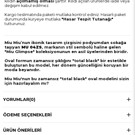
kilidin
açılmamış olması
şarttır. Kilidi açılan ürünlerde iade veya
değişim kabul edilmez.
Kargo teslimatında paketi mutlaka kontrol ediniz. Hasarlı paket
durumunda kuryeye mutlaka
"Hasar Tespit Tutanağı"
tutturunuz.
Miu Miu’nun ikonik tasarım çizgisini podyumdan sokağa
taşıyan
MU 04ZS
, markanın stil sembolü haline gelen
"Miu Glimpse" koleksiyonunun en asil üyelerinden biridir.
Oval formun zamansız şıklığını "total black" bir estetikle
buluşturan bu model, her dönem güncelliğini koruyan bir
moda beyanıdır.
Miu Miu'nun bu zamansız "total black" oval modelini sizin
için hazırlayalım mı?
YORUMLAR
(0)
ÖDEME SEÇENEKLERI
ÜRÜN ÖNERILERI