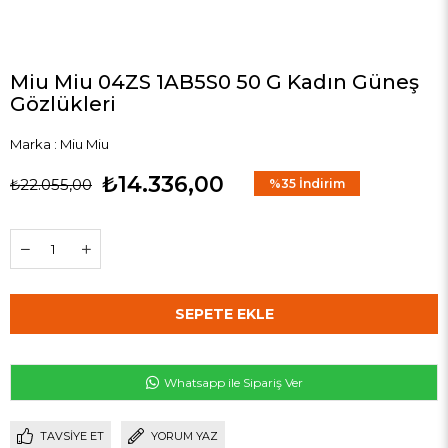
Miu Miu 04ZS 1AB5S0 50 G Kadın Güneş
Gözlükleri
Marka
:
Miu Miu
₺14.336,00
₺22.055,00
%
35
İndirim
Whatsapp ile Sipariş Ver
TAVSIYE ET
YORUM YAZ