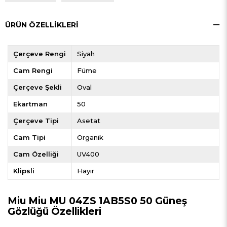
ÜRÜN ÖZELLIKLERI
Çerçeve Rengi
Siyah
Cam Rengi
Füme
Çerçeve Şekli
Oval
Ekartman
50
Çerçeve Tipi
Asetat
Cam Tipi
Organik
Cam Özelliği
UV400
Klipsli
Hayır
Miu Miu MU 04ZS 1AB5S0 50 Güneş
Gözlüğü Özellikleri