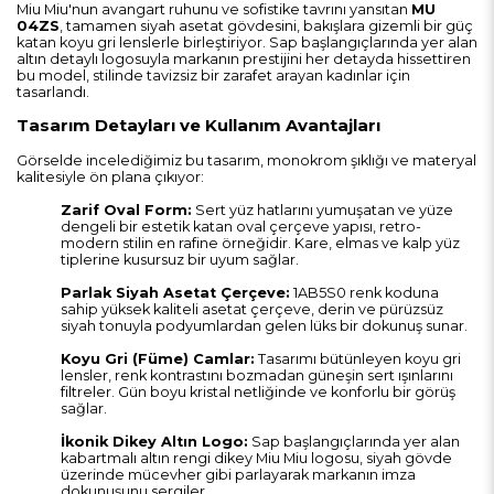
Miu Miu'nun avangart ruhunu ve sofistike tavrını yansıtan
MU
04ZS
, tamamen siyah asetat gövdesini, bakışlara gizemli bir güç
katan koyu gri lenslerle birleştiriyor. Sap başlangıçlarında yer alan
altın detaylı logosuyla markanın prestijini her detayda hissettiren
bu model, stilinde tavizsiz bir zarafet arayan kadınlar için
tasarlandı.
Tasarım Detayları ve Kullanım Avantajları
Görselde incelediğimiz bu tasarım, monokrom şıklığı ve materyal
kalitesiyle ön plana çıkıyor:
Zarif Oval Form:
Sert yüz hatlarını yumuşatan ve yüze
dengeli bir estetik katan oval çerçeve yapısı, retro-
modern stilin en rafine örneğidir. Kare, elmas ve kalp yüz
tiplerine kusursuz bir uyum sağlar.
Parlak Siyah Asetat Çerçeve:
1AB5S0 renk koduna
sahip yüksek kaliteli asetat çerçeve, derin ve pürüzsüz
siyah tonuyla podyumlardan gelen lüks bir dokunuş sunar.
Koyu Gri (Füme) Camlar:
Tasarımı bütünleyen koyu gri
lensler, renk kontrastını bozmadan güneşin sert ışınlarını
filtreler. Gün boyu kristal netliğinde ve konforlu bir görüş
sağlar.
İkonik Dikey Altın Logo:
Sap başlangıçlarında yer alan
kabartmalı altın rengi dikey Miu Miu logosu, siyah gövde
üzerinde mücevher gibi parlayarak markanın imza
dokunuşunu sergiler.