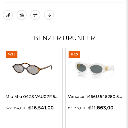
BENZER ÜRÜNLER
%25
%35
Miu Miu 04ZS VAU07F 50 Kadın Güneş Gözlükleri
Versace 4466U 546280 54 G Kadın Güneş Gözlükleri
6.541,00
₺11.863,00
₺12
₺15.817,00
₺19.327,00