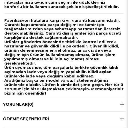
ihtiyaçlarınıza uygun cam seçimi ile gözlükleriniz
konforlu bir kullanım sunacak şekilde kişiselleştirilebilir.
Fabrikasyon hatalara karşı iki yıl garanti kapsamındadır.
Garanti kapsamında parça değişimi ve tamir için
mağazalarımızdan veya WhatsApp hattımızdan ücretsiz
destek alabilirsiniz. Garanti dışı işlemler için parça ücreti
karşılığında destek sağlanmaktadır.
Ürünler gönderim öncesinde titizlikle kontrol edilerek
hazırlanır ve güvenlik kilidi ile paketlenir. Güvenlik kilidi,
ürünün denenmesine engel olmaz, ancak iade veya
değişim için ürünün kullanılmamış olması, ürüne işlem
yapılmamış olması ve kilidin açılmamış olması
gerekmektedir.
Ürün uyumsuz ise, tüm parçalarla birlikte güvenlik kilidi
açılmadan iade veya değişim yapılabilir. Kilidi açılan
ürünlerde iade veya değişim kabul edilmez.
Aradığınız başka bir model varsa, listelemediğimiz
ürünlerde olabilir. Lütfen bizimle iletişime geçin. Her türlü
sorunuz için bize ulaşmaktan çekinmeyin. Memnuniyetiniz
bizim için önemlidir!
YORUMLAR
(0)
ÖDEME SEÇENEKLERI