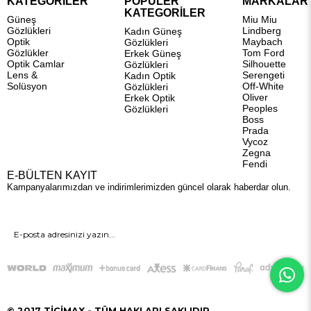
KATEGORİLER
POPÜLER
MARKALAR
KATEGORİLER
Güneş
Miu Miu
Gözlükleri
Lindberg
Kadın Güneş
Optik
Maybach
Gözlükleri
Gözlükler
Tom Ford
Erkek Güneş
Optik Camlar
Silhouette
Gözlükleri
Lens &
Serengeti
Kadın Optik
Solüsyon
Off-White
Gözlükleri
Oliver
Erkek Optik
Peoples
Gözlükleri
Boss
Prada
Vycoz
Zegna
Fendi
E-BÜLTEN KAYIT
Kampanyalarımızdan ve indirimlerimizden güncel olarak haberdar olun.
GÖNDER
© 2017 TİCİMAX - TÜM HAKLARI SAKLIDIR.