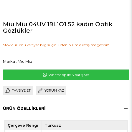
Miu Miu 04UV 19L1O1 52 kadın Optik
Gözlükler
Stok durumu ve fiyat bilgisi için lütfen bizimle iletişime geçiniz.
Marka
:
Miu Miu
Whatsapp ile Sipariş Ver
TAVSIYE ET
YORUM YAZ
ÜRÜN ÖZELLIKLERI
Çerçeve Rengi
Turkuaz