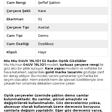
Cam Rengi
Şeffaf Şablon
Çerçeve Şekli
Kare
Ekartman
52
Çerçeve Tipi
Asetat
Cam Tipi
Demo
Cam Özelliği
Özelliksiz
Klipsli
Hayır
Miu Miu 04UV 19L1O1 52 Kadın Optik Gözlükler
Miu Miu'nun
04UV 19L1O1
modeli,
turkuaz çerçeve rengi
ile
göz alıcı bir şıklık sunuyor.
Kare yapısı
modern ve sofistike bir
hava katarken, saplardaki
gold marka tasarımı
gözlüğe zarif
bir detay ekliyor. Bu model, tarzını yansıtanlar için harika bir
seçim olacaktır. Hem estetik hem de işlevsel özellikleriyle öne
çıkarak her ortamda dikkatleri üzerine çeker.
Optik çerçeveler üzerinde şablon demo camlar
bulunmaktadır. Bu camlar, görsel amaçlıdır ve
değiştirilerek kullanılmalıdır. Göz dereceleriniz yoksa,
aksesuar olarak kullanmak üzere derecesiz koruyucu
camlarla değişim yapılabilir. Eğer göz dereceniz varsa,