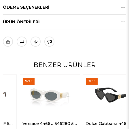
ÖDEME SEÇENEKLERI
ÜRÜN ÖNERILERI
BENZER ÜRÜNLER
%25
%35
Versace 4466U 546280 54 G Kadın Güneş Gözlükleri
Dolce Gabbana 4469 501/87 59 G Kadın Güneş Gözlükleri