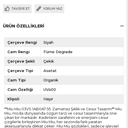
TAVSIYE ET
YORUM YAZ
ÜRÜN ÖZELLIKLERI
Çerçeve Rengi
Siyah
Cam Rengi
Füme Degrade
Çerçeve Şekli
Çekik
Çerçeve Tipi
Asetat
Cam Tipi
Organik
Cam Özelliği
UV400
Klipsli
Hayır
**Miu Miu 03VS 1AB0A7 55: Zamansız Şıklık ve Cesur Tasarım** Miu
Miu, moda dünyasında özgün tarzı ve cesur tasarımlarıyla öne
çıkan bir markadır. Kadınların zarafetini ve enerjisini cesur
çizgilerle birleştiren Miu Miu, her sezonda fark yaratan
aksesuarlarıyla dikkat çeker. Miu Miu gözlükleri, sadece işlevsel