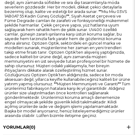
değil, aynı zamanda sofistike ve sıra dışı tasarımlarıyla moda
severlerin gözdesidir. Her bir modeli, dikkat çekici detaylarla
bezenmiş olup, kalite ve estetiği bir arada sunar. **Miu Miu 03VS
1AB0A7 55 Kadın Güneş Gözlüğü**, Siyah Asetat çerçevesi ve
Füme Degrade camları ile zarafeti ve fonksiyonelliği mükemmel
şekilde harmanlar. Çekik çerçeve yapısı, yüz hatlarına uyum
sağlayarak hem rahatlık hem de şıklık sunar. UV400 özellikli
camlar, güneşin zararlı ışınlarına karşı üstün koruma sağlar, bu
sayede hem tarzınızla fark yaratır hem de gözlerinizi koruma
altına alırsınız. Optizen Optik, sektördeki en güncel marka ve
modelleri sunarak, müşterilerine her zaman en yeni trendleri
takip etme fırsatı tanır. Optizen Optik’ten alışveriş yaptığınızda,
sadece kaliteli bir ürüne değil, aynı zamanda müşteri
memnuniyetini en üst seviyede tutan profesyonel bir hizmete de
sahip olursunuz. Müşteri odaklı yaklaşımıyla, her bireyin
ihtiyaçlarını dikkate alarak özelleştirilmiş hizmet sunar.
Gözlüğünüzü Optizen Optik’ten aldığınızda, sadece bir moda
aksesuarı değil, yıllarca keyifle kullanabileceğiniz kaliteli bir ürüne
yatırım yapmış olursunuz. **Müşteri Memnuniyeti ve Garanti** Tüm
ürünlerimiz fabrikasyon hatalara karşı iki yıl garantilidir. Aldığınız
ürünler size ulaştırılmadan önce kontrolleri sağlanarak
gönderilmektedir. Ürünlerimizi koruma amaçlı denemenize
engel olmayacak şekilde güvenlik kilidi takılmaktadır. Kilidi
açılmış ürünlerde iade ve değişim işlemi yapılamamaktadır.
Başka bir model arıyorsanız, henüz listeleyemediğimiz ürünler
arasında olabilir. Lütfen bizimle iletişime geçiniz.
YORUMLAR
(0)