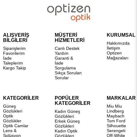
ALIŞVERİŞ
MÜŞTERİ
KURUMSAL
BİLGİLERİ
HİZMETLERİ
Hakkımızda
İletişim
Siparişlerim
Canlı Destek
Optizen
Favorilerim
Yardım
Mağazaları
İade
Garanti &
Taleplerim
İade
Kargo Takip
Sorgulama
Sıkça Sorulan
Sorular
KATEGORİLER
POPÜLER
MARKALAR
KATEGORİLER
Güneş
Miu Miu
Gözlükleri
Lindberg
Kadın Güneş
Optik
Maybach
Gözlükleri
Gözlükler
Tom Ford
Erkek Güneş
Optik Camlar
Silhouette
Gözlükleri
Lens &
Serengeti
Kadın Optik
Solüsyon
Off-White
Gözlükleri