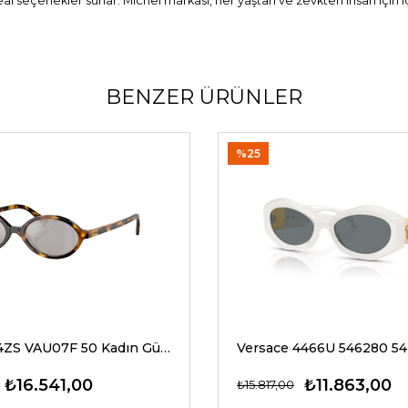
ideal seçenekler sunar. Michel markası, her yaştan ve zevkten insan için
BENZER ÜRÜNLER
%25
Miu Miu 04ZS VAU07F 50 Kadın Güneş Gözlükleri
₺16.541,00
₺11.863,00
₺15.817,00