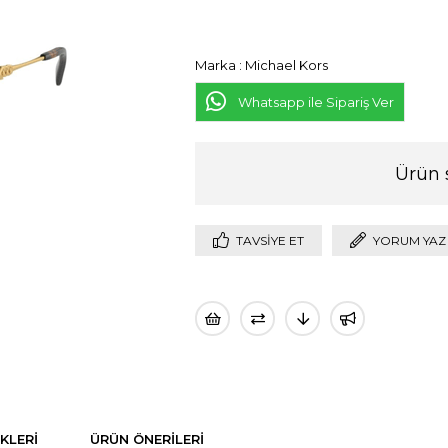
Marka
:
Michael Kors
Whatsapp ile Sipariş Ver
Ürün 
TAVSIYE ET
YORUM YAZ
KLERI
ÜRÜN ÖNERILERI