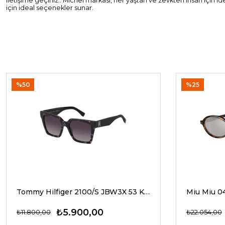
iletişime geçiniz.. Michel markası, her yaştan ve zevkten insan için 
için ideal seçenekler sunar.
%50
%25
Tommy Hilfiger 2100/S JBW3X 53 Kadın Güneş Gözlükleri
₺5.900,00
₺11.800,00
₺22.054,00