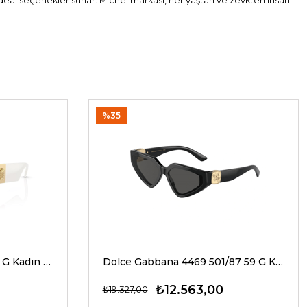
 ideal seçenekler sunar. Michel markası, her yaştan ve zevkten insan
%35
Versace 4466U 546280 54 G Kadın Güneş Gözlükleri
Dolce Gabbana 4469 501/87 59 G Kadın Güneş Gözlükleri
₺12.563,00
₺19.327,00