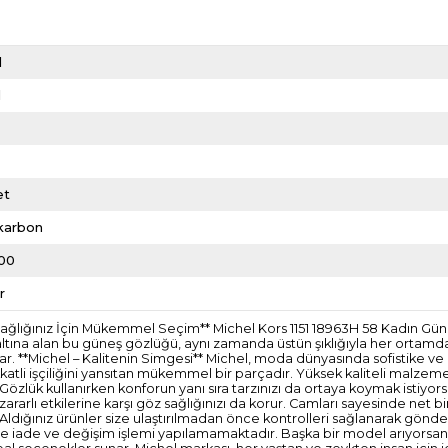
d
l
l
et
ikarbon
00
r
z Sağlığınız İçin Mükemmel Seçim** Michel Kors 1151 18963H 58 Kadın Gü
 altına alan bu güneş gözlüğü, aynı zamanda üstün şıklığıyla her ortamda
 **Michel – Kalitenin Simgesi** Michel, moda dünyasında sofistike ve za
katli işçiliğini yansıtan mükemmel bir parçadır. Yüksek kaliteli malzem
** Gözlük kullanırken konforun yanı sıra tarzınızı da ortaya koymak istiyor
rarlı etkilerine karşı göz sağlığınızı da korur. Camları sayesinde net b
idir. Aldığınız ürünler size ulaştırılmadan önce kontrolleri sağlanarak 
erde iade ve değişim işlemi yapılamamaktadır. Başka bir model arıyorsanı