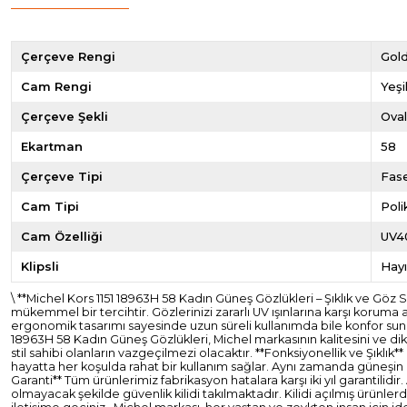
Çerçeve Rengi
Gol
Cam Rengi
Yeşi
Çerçeve Şekli
Ova
Ekartman
58
Çerçeve Tipi
Fas
Cam Tipi
Pol
Cam Özelliği
UV4
Klipsli
Hayı
\ **Michel Kors 1151 18963H 58 Kadın Güneş Gözlükleri – Şıklık ve Gö
mükemmel bir tercihtir. Gözlerinizi zararlı UV ışınlarına karşı koruma
ergonomik tasarımı sayesinde uzun süreli kullanımda bile konfor sunar.
18963H 58 Kadın Güneş Gözlükleri, Michel markasının kalitesini ve dik
stil sahibi olanların vazgeçilmezi olacaktır. **Fonksiyonellik ve Şıklık
hayatta her koşulda rahat bir kullanım sağlar. Aynı zamanda güneşin za
Garanti** Tüm ürünlerimiz fabrikasyon hatalara karşı iki yıl garantil
olmayacak şekilde güvenlik kilidi takılmaktadır. Kilidi açılmış ürünl