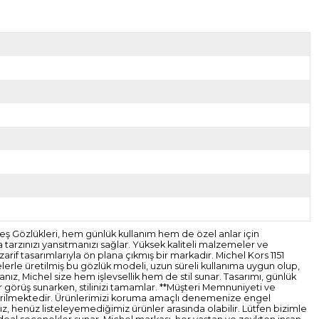
neş Gözlükleri, hem günlük kullanım hem de özel anlar için
 tarzınızı yansıtmanızı sağlar. Yüksek kaliteli malzemeler ve
rif tasarımlarıyla ön plana çıkmış bir markadır. Michel Kors 1151
elerle üretilmiş bu gözlük modeli, uzun süreli kullanıma uygun olup,
sanız, Michel size hem işlevsellik hem de stil sunar. Tasarımı, günlük
ir görüş sunarken, stilinizi tamamlar. **Müşteri Memnuniyeti ve
gönderilmektedir. Ürünlerimizi koruma amaçlı denemenize engel
z, henüz listeleyemediğimiz ürünler arasında olabilir. Lütfen bizimle