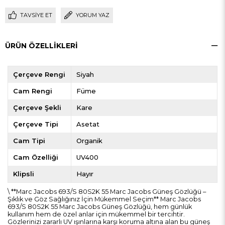
TAVSIYE ET
YORUM YAZ
ÜRÜN ÖZELLIKLERI
Çerçeve Rengi
Siyah
Cam Rengi
Füme
Çerçeve Şekli
Kare
Çerçeve Tipi
Asetat
Cam Tipi
Organik
Cam Özelliği
UV400
Klipsli
Hayır
\ **Marc Jacobs 693/S 80S2K 55 Marc Jacobs Güneş Gözlüğü –
Şıklık ve Göz Sağlığınız İçin Mükemmel Seçim** Marc Jacobs
693/S 80S2K 55 Marc Jacobs Güneş Gözlüğü, hem günlük
kullanım hem de özel anlar için mükemmel bir tercihtir.
Gözlerinizi zararlı UV ışınlarına karşı koruma altına alan bu güneş