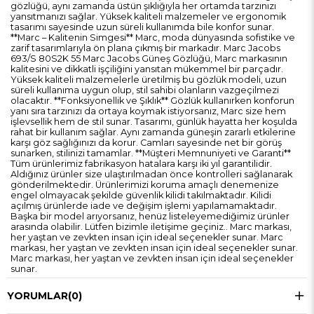
gözlüğü, aynı zamanda üstün şıklığıyla her ortamda tarzınızı
yansıtmanızı sağlar. Yüksek kaliteli malzemeler ve ergonomik
tasarımı sayesinde uzun süreli kullanımda bile konfor sunar.
**Marc – Kalitenin Simgesi** Marc, moda dünyasında sofistike ve
zarif tasarımlarıyla ön plana çıkmış bir markadır. Marc Jacobs
693/S 80S2K 55 Marc Jacobs Güneş Gözlüğü, Marc markasının
kalitesini ve dikkatli işçiliğini yansıtan mükemmel bir parçadır.
Yüksek kaliteli malzemelerle üretilmiş bu gözlük modeli, uzun
süreli kullanıma uygun olup, stil sahibi olanların vazgeçilmezi
olacaktır. **Fonksiyonellik ve Şıklık** Gözlük kullanırken konforun
yanı sıra tarzınızı da ortaya koymak istiyorsanız, Marc size hem
işlevsellik hem de stil sunar. Tasarımı, günlük hayatta her koşulda
rahat bir kullanım sağlar. Aynı zamanda güneşin zararlı etkilerine
karşı göz sağlığınızı da korur. Camları sayesinde net bir görüş
sunarken, stilinizi tamamlar. **Müşteri Memnuniyeti ve Garanti**
Tüm ürünlerimiz fabrikasyon hatalara karşı iki yıl garantilidir.
Aldığınız ürünler size ulaştırılmadan önce kontrolleri sağlanarak
gönderilmektedir. Ürünlerimizi koruma amaçlı denemenize
engel olmayacak şekilde güvenlik kilidi takılmaktadır. Kilidi
açılmış ürünlerde iade ve değişim işlemi yapılamamaktadır.
Başka bir model arıyorsanız, henüz listeleyemediğimiz ürünler
arasında olabilir. Lütfen bizimle iletişime geçiniz.. Marc markası,
her yaştan ve zevkten insan için ideal seçenekler sunar. Marc
markası, her yaştan ve zevkten insan için ideal seçenekler sunar.
Marc markası, her yaştan ve zevkten insan için ideal seçenekler
sunar.
YORUMLAR
(0)