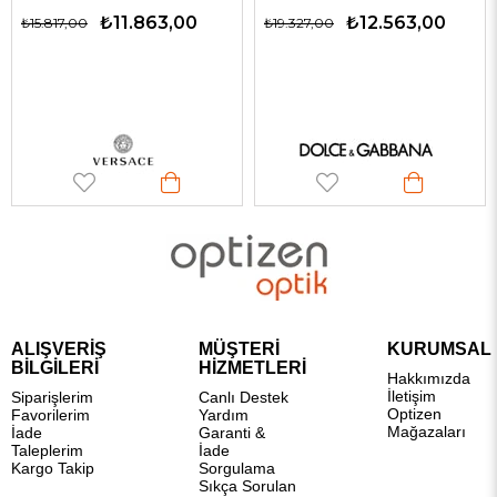
₺11.863,00
₺12.563,00
₺15.817,00
₺19.327,00
ALIŞVERİŞ
MÜŞTERİ
KURUMSAL
BİLGİLERİ
HİZMETLERİ
Hakkımızda
İletişim
Siparişlerim
Canlı Destek
Optizen
Favorilerim
Yardım
Mağazaları
İade
Garanti &
Taleplerim
İade
Kargo Takip
Sorgulama
Sıkça Sorulan