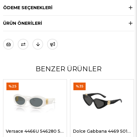
ÖDEME SEÇENEKLERI
ÜRÜN ÖNERILERI
BENZER ÜRÜNLER
%25
%35
Versace 4466U 546280 54 G Kadın Güneş Gözlükleri
Dolce Gabbana 4469 501/87 59 G Kadın Güneş Gözlükleri