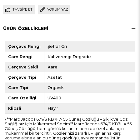
TAVSIYE ET
YORUM YAZ
ÜRÜN ÖZELLIKLERI
Çerçeve Rengi
Şeffaf Gri
Cam Rengi
Kahverengi Degrade
Çerçeve Şekli
Kare
Çerçeve Tipi
Asetat
Cam Tipi
Organik
Cam Özelliği
UV400
Klipsli
Hayır
\ **Marc Jacobs 674/S KB7HA 55 Güneş Gözlüğü – Şıklık ve Göz
Sağlığınız İçin Mükemmel Seçim** Marc Jacobs 674/S KB7HA 55
Güneş Gözlüğü, hem günlük kullanım hem de özel anlar için
mükemmel bir tercihtir. Gözlerinizi zararlı UV ışınlarına karşı
koruma altına alan bu güneş gözlüğü, aynı zamanda üstün