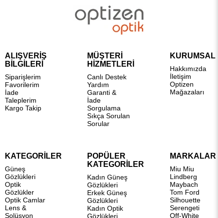
ALIŞVERİŞ
MÜŞTERİ
KURUMSAL
BİLGİLERİ
HİZMETLERİ
Hakkımızda
İletişim
Siparişlerim
Canlı Destek
Optizen
Favorilerim
Yardım
Mağazaları
İade
Garanti &
Taleplerim
İade
Kargo Takip
Sorgulama
Sıkça Sorulan
Sorular
KATEGORİLER
POPÜLER
MARKALAR
KATEGORİLER
Güneş
Miu Miu
Gözlükleri
Lindberg
Kadın Güneş
Optik
Maybach
Gözlükleri
Gözlükler
Tom Ford
Erkek Güneş
Optik Camlar
Silhouette
Gözlükleri
Lens &
Serengeti
Kadın Optik
Solüsyon
Off-White
Gözlükleri