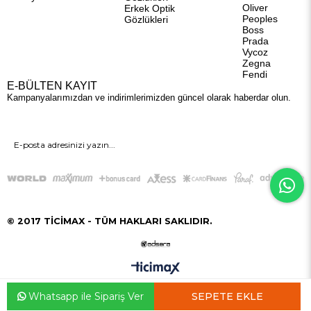
Oliver
Erkek Optik
Peoples
Gözlükleri
Boss
Prada
Vycoz
Zegna
Fendi
E-BÜLTEN KAYIT
Kampanyalarımızdan ve indirimlerimizden güncel olarak haberdar olun.
GÖNDER
© 2017 TİCİMAX - TÜM HAKLARI SAKLIDIR.
Whatsapp ile Sipariş Ver
Anasayfa
Favorilerim
Sepetim
Üye Girişi