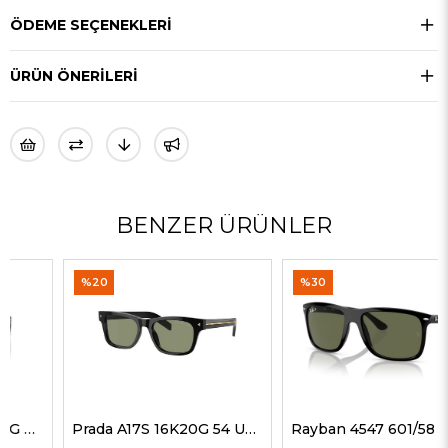
ÖDEME SEÇENEKLERI
ÜRÜN ÖNERILERI
BENZER ÜRÜNLER
%20
%30
Prada A17S 16K20G 54 Unisex Güneş Gözlükleri
Rayban 4547 601/58 60 Erkek Güneş Gözlükleri