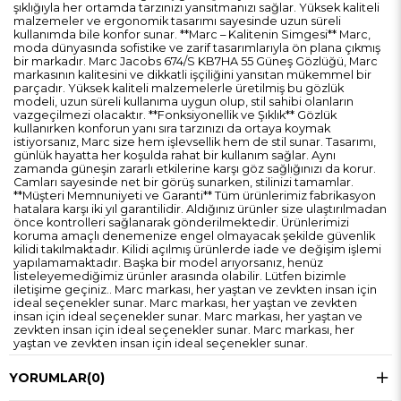
şıklığıyla her ortamda tarzınızı yansıtmanızı sağlar. Yüksek kaliteli
malzemeler ve ergonomik tasarımı sayesinde uzun süreli
kullanımda bile konfor sunar. **Marc – Kalitenin Simgesi** Marc,
moda dünyasında sofistike ve zarif tasarımlarıyla ön plana çıkmış
bir markadır. Marc Jacobs 674/S KB7HA 55 Güneş Gözlüğü, Marc
markasının kalitesini ve dikkatli işçiliğini yansıtan mükemmel bir
parçadır. Yüksek kaliteli malzemelerle üretilmiş bu gözlük
modeli, uzun süreli kullanıma uygun olup, stil sahibi olanların
vazgeçilmezi olacaktır. **Fonksiyonellik ve Şıklık** Gözlük
kullanırken konforun yanı sıra tarzınızı da ortaya koymak
istiyorsanız, Marc size hem işlevsellik hem de stil sunar. Tasarımı,
günlük hayatta her koşulda rahat bir kullanım sağlar. Aynı
zamanda güneşin zararlı etkilerine karşı göz sağlığınızı da korur.
Camları sayesinde net bir görüş sunarken, stilinizi tamamlar.
**Müşteri Memnuniyeti ve Garanti** Tüm ürünlerimiz fabrikasyon
hatalara karşı iki yıl garantilidir. Aldığınız ürünler size ulaştırılmadan
önce kontrolleri sağlanarak gönderilmektedir. Ürünlerimizi
koruma amaçlı denemenize engel olmayacak şekilde güvenlik
kilidi takılmaktadır. Kilidi açılmış ürünlerde iade ve değişim işlemi
yapılamamaktadır. Başka bir model arıyorsanız, henüz
listeleyemediğimiz ürünler arasında olabilir. Lütfen bizimle
iletişime geçiniz.. Marc markası, her yaştan ve zevkten insan için
ideal seçenekler sunar. Marc markası, her yaştan ve zevkten
insan için ideal seçenekler sunar. Marc markası, her yaştan ve
zevkten insan için ideal seçenekler sunar. Marc markası, her
yaştan ve zevkten insan için ideal seçenekler sunar.
YORUMLAR
(0)