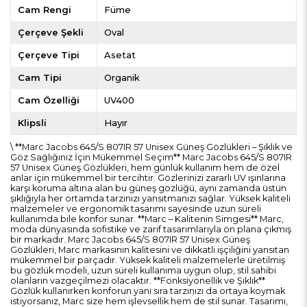
Cam Rengi
Füme
Çerçeve Şekli
Oval
Çerçeve Tipi
Asetat
Cam Tipi
Organik
Cam Özelliği
UV400
Klipsli
Hayır
\ **Marc Jacobs 645/S 807IR 57 Unisex Güneş Gözlükleri – Şıklık ve
Göz Sağlığınız İçin Mükemmel Seçim** Marc Jacobs 645/S 807IR
57 Unisex Güneş Gözlükleri, hem günlük kullanım hem de özel
anlar için mükemmel bir tercihtir. Gözlerinizi zararlı UV ışınlarına
karşı koruma altına alan bu güneş gözlüğü, aynı zamanda üstün
şıklığıyla her ortamda tarzınızı yansıtmanızı sağlar. Yüksek kaliteli
malzemeler ve ergonomik tasarımı sayesinde uzun süreli
kullanımda bile konfor sunar. **Marc – Kalitenin Simgesi** Marc,
moda dünyasında sofistike ve zarif tasarımlarıyla ön plana çıkmış
bir markadır. Marc Jacobs 645/S 807IR 57 Unisex Güneş
Gözlükleri, Marc markasının kalitesini ve dikkatli işçiliğini yansıtan
mükemmel bir parçadır. Yüksek kaliteli malzemelerle üretilmiş
bu gözlük modeli, uzun süreli kullanıma uygun olup, stil sahibi
olanların vazgeçilmezi olacaktır. **Fonksiyonellik ve Şıklık**
Gözlük kullanırken konforun yanı sıra tarzınızı da ortaya koymak
istiyorsanız, Marc size hem işlevsellik hem de stil sunar. Tasarımı,