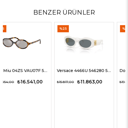
BENZER ÜRÜNLER
%25
%35
Versace 4466U 546280 54 G Kadın Güneş Gözlükleri
Dolce Gabbana 4469 501/87 59 G Kadın Güneş Gözlükleri
₺11.863,00
₺12.563,00
₺15.817,00
₺19.327,00