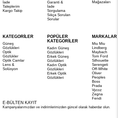
Mağazaları
İade
Garanti &
Taleplerim
İade
Kargo Takip
Sorgulama
Sıkça Sorulan
Sorular
KATEGORİLER
POPÜLER
MARKALAR
KATEGORİLER
Güneş
Miu Miu
Gözlükleri
Lindberg
Kadın Güneş
Optik
Maybach
Gözlükleri
Gözlükler
Tom Ford
Erkek Güneş
Optik Camlar
Silhouette
Gözlükleri
Lens &
Serengeti
Kadın Optik
Solüsyon
Off-White
Gözlükleri
Oliver
Erkek Optik
Peoples
Gözlükleri
Boss
Prada
Vycoz
Zegna
Fendi
E-BÜLTEN KAYIT
Kampanyalarımızdan ve indirimlerimizden güncel olarak haberdar olun.