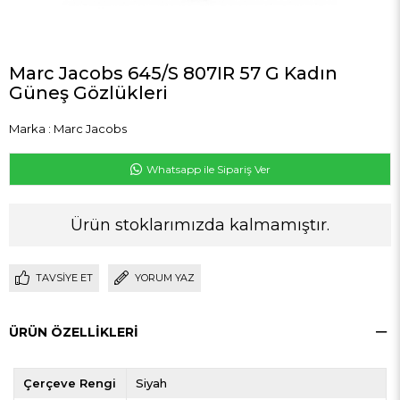
Marc Jacobs 645/S 807IR 57 G Kadın
Güneş Gözlükleri
Marka
:
Marc Jacobs
Whatsapp ile Sipariş Ver
Ürün stoklarımızda kalmamıştır.
TAVSIYE ET
YORUM YAZ
ÜRÜN ÖZELLIKLERI
Çerçeve Rengi
Siyah