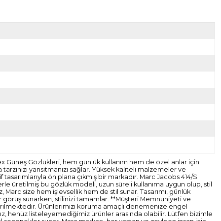
ex Güneş Gözlükleri, hem günlük kullanım hem de özel anlar için
 tarzınızı yansıtmanızı sağlar. Yüksek kaliteli malzemeler ve
f tasarımlarıyla ön plana çıkmış bir markadır. Marc Jacobs 414/S
rle üretilmiş bu gözlük modeli, uzun süreli kullanıma uygun olup, stil
z, Marc size hem işlevsellik hem de stil sunar. Tasarımı, günlük
ir görüş sunarken, stilinizi tamamlar. **Müşteri Memnuniyeti ve
gönderilmektedir. Ürünlerimizi koruma amaçlı denemenize engel
z, henüz listeleyemediğimiz ürünler arasında olabilir. Lütfen bizimle