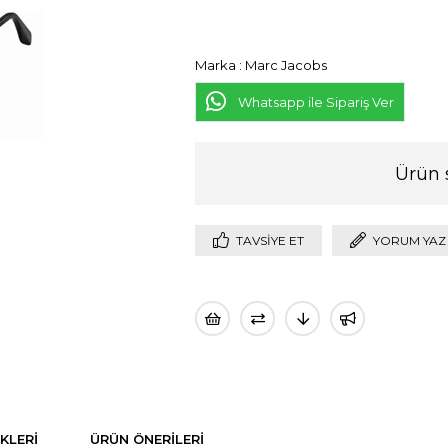
Marka
:
Marc Jacobs
Whatsapp ile Sipariş Ver
Ürün 
TAVSIYE ET
YORUM YAZ
KLERI
ÜRÜN ÖNERILERI