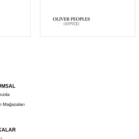
UMSAL
mızda
n Mağazaları
KALAR
u