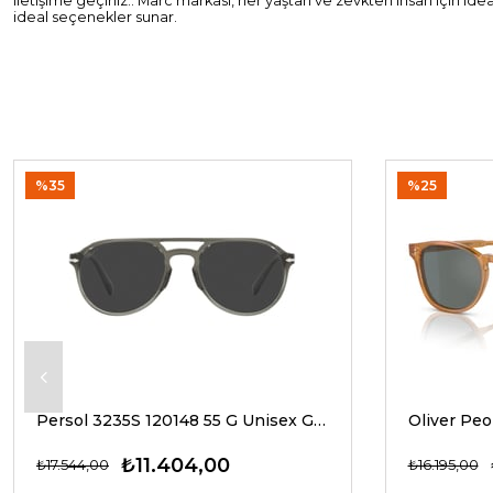
iletişime geçiniz.. Marc markası, her yaştan ve zevkten insan için id
ideal seçenekler sunar.
%35
%25
Persol 3235S 120148 55 G Unisex Güneş Gözlükleri
₺11.404,00
₺17.544,00
₺16.195,00