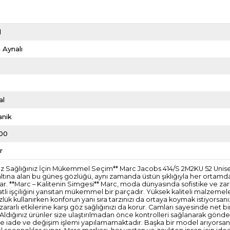
d
 Aynalı
l
al
anik
00
r
Göz Sağlığınız İçin Mükemmel Seçim** Marc Jacobs 414/S 2M2KU 52 Unis
 altına alan bu güneş gözlüğü, aynı zamanda üstün şıklığıyla her ortamda
r. **Marc – Kalitenin Simgesi** Marc, moda dünyasında sofistike ve zari
li işçiliğini yansıtan mükemmel bir parçadır. Yüksek kaliteli malzemele
zlük kullanırken konforun yanı sıra tarzınızı da ortaya koymak istiyorsanı
rarlı etkilerine karşı göz sağlığınızı da korur. Camları sayesinde net b
idir. Aldığınız ürünler size ulaştırılmadan önce kontrolleri sağlanarak 
erde iade ve değişim işlemi yapılamamaktadır. Başka bir model arıyorsanı