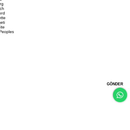
rg
ch
ord
ette
eti
ite
 Peoples
GÖNDER