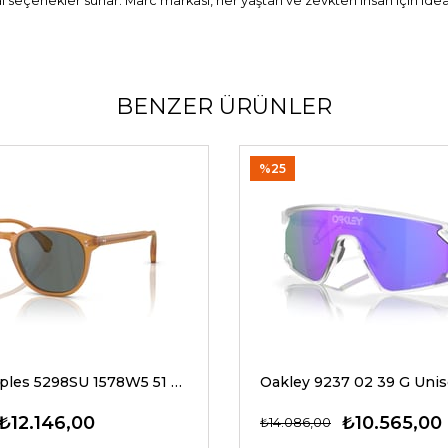
eal seçenekler sunar. Marc markası, her yaştan ve zevkten insan için ide
BENZER ÜRÜNLER
%25
Oliver Peoples 5298SU 1578W5 51 G Unisex Güneş Gözlükleri
₺12.146,00
₺10.565,00
₺14.086,00