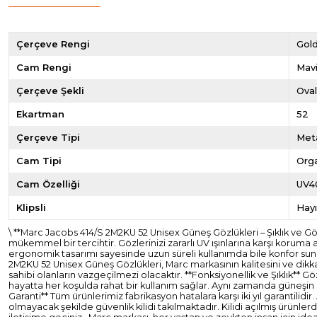
Çerçeve Rengi
Gol
Cam Rengi
Mavi
Çerçeve Şekli
Ova
Ekartman
52
Çerçeve Tipi
Met
Cam Tipi
Org
Cam Özelliği
UV4
Klipsli
Hayı
\ **Marc Jacobs 414/S 2M2KU 52 Unisex Güneş Gözlükleri – Şıklık ve 
mükemmel bir tercihtir. Gözlerinizi zararlı UV ışınlarına karşı koruma
ergonomik tasarımı sayesinde uzun süreli kullanımda bile konfor suna
2M2KU 52 Unisex Güneş Gözlükleri, Marc markasının kalitesini ve dikkat
sahibi olanların vazgeçilmezi olacaktır. **Fonksiyonellik ve Şıklık** Gö
hayatta her koşulda rahat bir kullanım sağlar. Aynı zamanda güneşin za
Garanti** Tüm ürünlerimiz fabrikasyon hatalara karşı iki yıl garantil
olmayacak şekilde güvenlik kilidi takılmaktadır. Kilidi açılmış ürünl