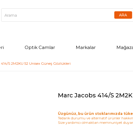
ri
Optik Camlar
Markalar
Mağaza
 414/S 2M2KU 52 Unisex Güneş Gözlükleri
Marc Jacobs 414/S 2M2K
Üzgünüz, bu ürün stoklarımızda tüke
Tedarik durumu ve alternatif ürünler hakkınd
Size yardımcı olmaktan memnuniyet duyar