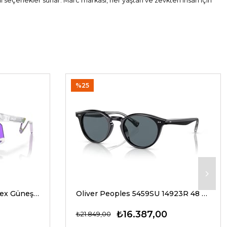
al seçenekler sunar. Marc markası, her yaştan ve zevkten insan için
%25
Oakley 9237 02 39 G Unisex Güneş Gözlükleri
Oliver Peoples 5459SU 14923R 48 G Unisex Güneş Gözlükleri
₺16.387,00
₺21.849,00