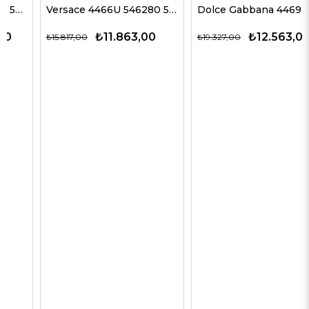
Versace 4466U 546280 54 G Kadın Güneş Gözlükleri
Dolce Gabbana 4469 501/87 59 G Kadın Güneş Gözlükleri
₺11.863,00
₺12.563,00
₺15.817,00
₺19.327,00