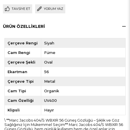
TAVSIYE ET
YORUM YAZ
ÜRÜN ÖZELLIKLERI
Çerçeve Rengi
Siyah
Cam Rengi
Füme
Çerçeve Şekli
Oval
Ekartman
56
Çerçeve Tipi
Metal
Cam Tipi
Organik
Cam Özelliği
UV400
Klipsli
Hayır
\ **Marc Jacobs 404/S WBXIR 56 Güneş Gözlüğü – Şıklık ve Göz
Sağlığınız İçin Mükemmel Seçim** Marc Jacobs 404/S WBXIR 56
Güneş Gözlüğü, hem günlük kullanım hem de özel anlar için