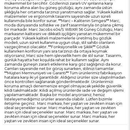
mükemmel bir tercihtir. Gözlerinizi zararlı UV ışınlarına karşı
koruma altına alan bu güneş gözlüğü, aynı zamanda üstün
şıklığıyla her ortamda tarzınızı yansıtmanızı sağlar. Yüksek kaliteli
malzemeler ve ergonomik tasarımı sayesinde uzun süreli
kullanımda bile konfor sunar. **Marc – Kalitenin Simgesi** Marc,
moda dünyasında sofistike ve zarif tasarımlarıyla ön plana çıkmış
bir markadır. Marc Jacobs 404/S WBXIR 56 Güneş Gözlüğü, Marc
markasının kalitesini ve dikkatli işçiliğini yansıtan mükemmel bir
parçadır. Yüksek kaliteli malzemelerle üretilmiş bu gözlük
modeli, uzun süreli kullanıma uygun olup, stil sahibi olanların
vazgeçilmezi olacaktır. **Fonksiyonellik ve Şıklık** Gözlük
kullanırken konforun yanı sıra tarzınızı da ortaya koymak
istiyorsanız, Marc size hem işlevsellik hem de stil sunar. Tasarımı,
günlük hayatta her koşulda rahat bir kullanım sağlar. Aynı
zamanda güneşin zararlı etkilerine karşı göz sağlığınızı da korur.
Camları sayesinde net bir görüş sunarken, stilinizi tamamlar.
**Müşteri Memnuniyeti ve Garanti** Tüm ürünlerimiz fabrikasyon
hatalara karşı iki yıl garantilidir. Aldığınız ürünler size ulaştırılmadan
önce kontrolleri sağlanarak gönderilmektedir. Ürünlerimizi
koruma amaçlı denemenize engel olmayacak şekilde güvenlik
kilidi takılmaktadır. Kilidi açılmış ürünlerde iade ve değişim işlemi
yapılamamaktadır. Başka bir model arıyorsanız, henüz
listeleyemediğimiz ürünler arasında olabilir. Lütfen bizimle
iletişime geçiniz.. Marc markası, her yaştan ve zevkten insan için
ideal seçenekler sunar. Marc markası, her yaştan ve zevkten
insan için ideal seçenekler sunar. Marc markası, her yaştan ve
zevkten insan için ideal seçenekler sunar. Marc markası, her
yaştan ve zevkten insan için ideal seçenekler sunar.