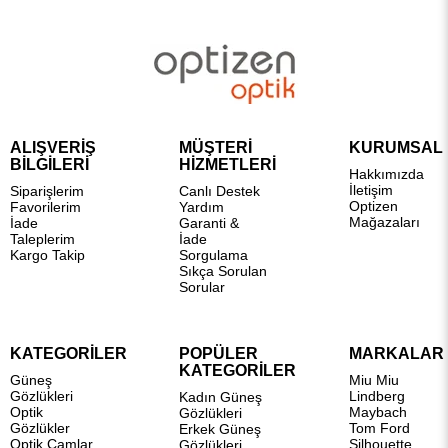
ALIŞVERİŞ
MÜŞTERİ
KURUMSAL
BİLGİLERİ
HİZMETLERİ
Hakkımızda
İletişim
Siparişlerim
Canlı Destek
Optizen
Favorilerim
Yardım
Mağazaları
İade
Garanti &
Taleplerim
İade
Kargo Takip
Sorgulama
Sıkça Sorulan
Sorular
KATEGORİLER
POPÜLER
MARKALAR
KATEGORİLER
Güneş
Miu Miu
Gözlükleri
Lindberg
Kadın Güneş
Optik
Maybach
Gözlükleri
Gözlükler
Tom Ford
Erkek Güneş
Optik Camlar
Silhouette
Gözlükleri