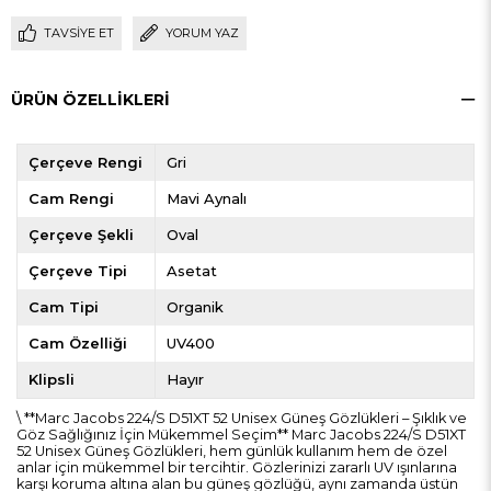
TAVSIYE ET
YORUM YAZ
ÜRÜN ÖZELLIKLERI
Çerçeve Rengi
Gri
Cam Rengi
Mavi Aynalı
Çerçeve Şekli
Oval
Çerçeve Tipi
Asetat
Cam Tipi
Organik
Cam Özelliği
UV400
Klipsli
Hayır
\ **Marc Jacobs 224/S D51XT 52 Unisex Güneş Gözlükleri – Şıklık ve
Göz Sağlığınız İçin Mükemmel Seçim** Marc Jacobs 224/S D51XT
52 Unisex Güneş Gözlükleri, hem günlük kullanım hem de özel
anlar için mükemmel bir tercihtir. Gözlerinizi zararlı UV ışınlarına
karşı koruma altına alan bu güneş gözlüğü, aynı zamanda üstün