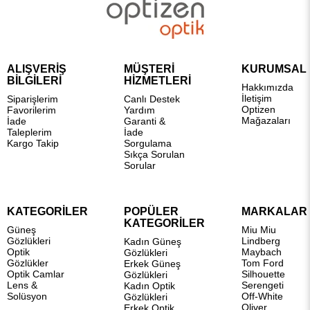
ALIŞVERİŞ
MÜŞTERİ
KURUMSAL
BİLGİLERİ
HİZMETLERİ
Hakkımızda
İletişim
Siparişlerim
Canlı Destek
Optizen
Favorilerim
Yardım
Mağazaları
İade
Garanti &
Taleplerim
İade
Kargo Takip
Sorgulama
Sıkça Sorulan
Sorular
KATEGORİLER
POPÜLER
MARKALAR
KATEGORİLER
Güneş
Miu Miu
Gözlükleri
Lindberg
Kadın Güneş
Optik
Maybach
Gözlükleri
Gözlükler
Tom Ford
Erkek Güneş
Optik Camlar
Silhouette
Gözlükleri
Lens &
Serengeti
Kadın Optik
Solüsyon
Off-White
Gözlükleri
Oliver
Erkek Optik