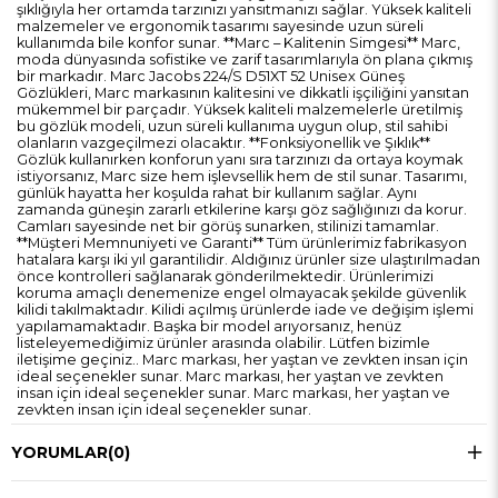
şıklığıyla her ortamda tarzınızı yansıtmanızı sağlar. Yüksek kaliteli
malzemeler ve ergonomik tasarımı sayesinde uzun süreli
kullanımda bile konfor sunar. **Marc – Kalitenin Simgesi** Marc,
moda dünyasında sofistike ve zarif tasarımlarıyla ön plana çıkmış
bir markadır. Marc Jacobs 224/S D51XT 52 Unisex Güneş
Gözlükleri, Marc markasının kalitesini ve dikkatli işçiliğini yansıtan
mükemmel bir parçadır. Yüksek kaliteli malzemelerle üretilmiş
bu gözlük modeli, uzun süreli kullanıma uygun olup, stil sahibi
olanların vazgeçilmezi olacaktır. **Fonksiyonellik ve Şıklık**
Gözlük kullanırken konforun yanı sıra tarzınızı da ortaya koymak
istiyorsanız, Marc size hem işlevsellik hem de stil sunar. Tasarımı,
günlük hayatta her koşulda rahat bir kullanım sağlar. Aynı
zamanda güneşin zararlı etkilerine karşı göz sağlığınızı da korur.
Camları sayesinde net bir görüş sunarken, stilinizi tamamlar.
**Müşteri Memnuniyeti ve Garanti** Tüm ürünlerimiz fabrikasyon
hatalara karşı iki yıl garantilidir. Aldığınız ürünler size ulaştırılmadan
önce kontrolleri sağlanarak gönderilmektedir. Ürünlerimizi
koruma amaçlı denemenize engel olmayacak şekilde güvenlik
kilidi takılmaktadır. Kilidi açılmış ürünlerde iade ve değişim işlemi
yapılamamaktadır. Başka bir model arıyorsanız, henüz
listeleyemediğimiz ürünler arasında olabilir. Lütfen bizimle
iletişime geçiniz.. Marc markası, her yaştan ve zevkten insan için
ideal seçenekler sunar. Marc markası, her yaştan ve zevkten
insan için ideal seçenekler sunar. Marc markası, her yaştan ve
zevkten insan için ideal seçenekler sunar.
YORUMLAR
(0)