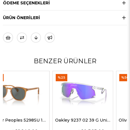
ÖDEME SEÇENEKLERI
ÜRÜN ÖNERILERI
BENZER ÜRÜNLER
%25
%50
Oakley 9237 02 39 G Unisex Güneş Gözlükleri
Oliver Peoples 5514SU 1678C5 51 G Unisex Güneş Gözlükleri