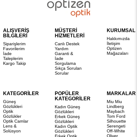
ALIŞVERİŞ
MÜŞTERİ
KURUMSAL
BİLGİLERİ
HİZMETLERİ
Hakkımızda
İletişim
Siparişlerim
Canlı Destek
Optizen
Favorilerim
Yardım
Mağazaları
İade
Garanti &
Taleplerim
İade
Kargo Takip
Sorgulama
Sıkça Sorulan
Sorular
KATEGORİLER
POPÜLER
MARKALAR
KATEGORİLER
Güneş
Miu Miu
Gözlükleri
Lindberg
Kadın Güneş
Optik
Maybach
Gözlükleri
Gözlükler
Tom Ford
Erkek Güneş
Optik Camlar
Silhouette
Gözlükleri
Lens &
Serengeti
Kadın Optik
Solüsyon
Off-White
Gözlükleri
Oliver
Erkek Optik