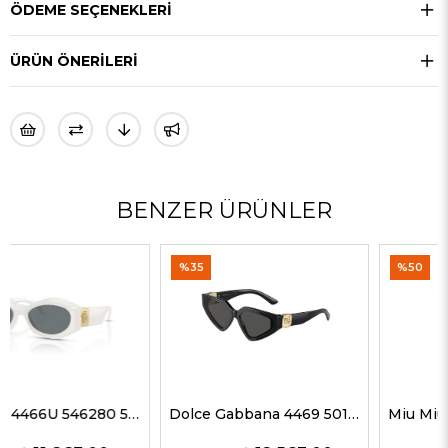
ÖDEME SEÇENEKLERI
ÜRÜN ÖNERILERI
BENZER ÜRÜNLER
%35
%50
Dolce Gabbana 4469 501/87 59 G Kadın Güneş Gözlükleri
Miu Miu 51ZS ZVN50D 69 G Kadın Güneş Gözlükleri