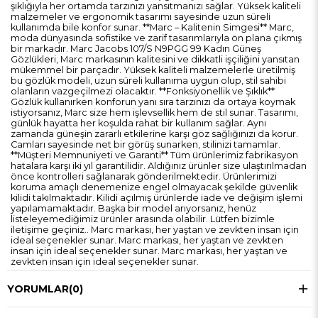
şıklığıyla her ortamda tarzınızı yansıtmanızı sağlar. Yüksek kaliteli
malzemeler ve ergonomik tasarımı sayesinde uzun süreli
kullanımda bile konfor sunar. **Marc – Kalitenin Simgesi** Marc,
moda dünyasında sofistike ve zarif tasarımlarıyla ön plana çıkmış
bir markadır. Marc Jacobs 107/S N9PGG 99 Kadın Güneş
Gözlükleri, Marc markasının kalitesini ve dikkatli işçiliğini yansıtan
mükemmel bir parçadır. Yüksek kaliteli malzemelerle üretilmiş
bu gözlük modeli, uzun süreli kullanıma uygun olup, stil sahibi
olanların vazgeçilmezi olacaktır. **Fonksiyonellik ve Şıklık**
Gözlük kullanırken konforun yanı sıra tarzınızı da ortaya koymak
istiyorsanız, Marc size hem işlevsellik hem de stil sunar. Tasarımı,
günlük hayatta her koşulda rahat bir kullanım sağlar. Aynı
zamanda güneşin zararlı etkilerine karşı göz sağlığınızı da korur.
Camları sayesinde net bir görüş sunarken, stilinizi tamamlar.
**Müşteri Memnuniyeti ve Garanti** Tüm ürünlerimiz fabrikasyon
hatalara karşı iki yıl garantilidir. Aldığınız ürünler size ulaştırılmadan
önce kontrolleri sağlanarak gönderilmektedir. Ürünlerimizi
koruma amaçlı denemenize engel olmayacak şekilde güvenlik
kilidi takılmaktadır. Kilidi açılmış ürünlerde iade ve değişim işlemi
yapılamamaktadır. Başka bir model arıyorsanız, henüz
listeleyemediğimiz ürünler arasında olabilir. Lütfen bizimle
iletişime geçiniz.. Marc markası, her yaştan ve zevkten insan için
ideal seçenekler sunar. Marc markası, her yaştan ve zevkten
insan için ideal seçenekler sunar. Marc markası, her yaştan ve
zevkten insan için ideal seçenekler sunar.
YORUMLAR
(0)