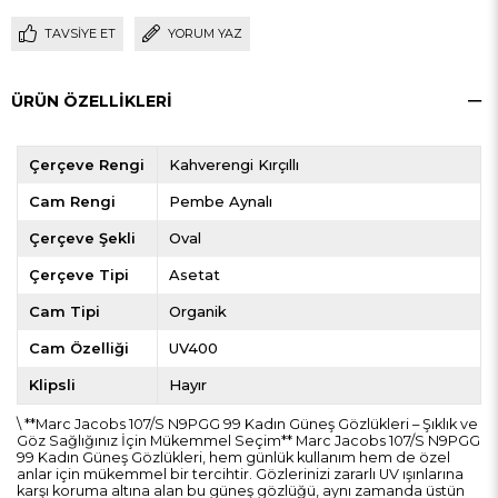
TAVSIYE ET
YORUM YAZ
ÜRÜN ÖZELLIKLERI
Çerçeve Rengi
Kahverengi Kırçıllı
Cam Rengi
Pembe Aynalı
Çerçeve Şekli
Oval
Çerçeve Tipi
Asetat
Cam Tipi
Organik
Cam Özelliği
UV400
Klipsli
Hayır
\ **Marc Jacobs 107/S N9PGG 99 Kadın Güneş Gözlükleri – Şıklık ve
Göz Sağlığınız İçin Mükemmel Seçim** Marc Jacobs 107/S N9PGG
99 Kadın Güneş Gözlükleri, hem günlük kullanım hem de özel
anlar için mükemmel bir tercihtir. Gözlerinizi zararlı UV ışınlarına
karşı koruma altına alan bu güneş gözlüğü, aynı zamanda üstün