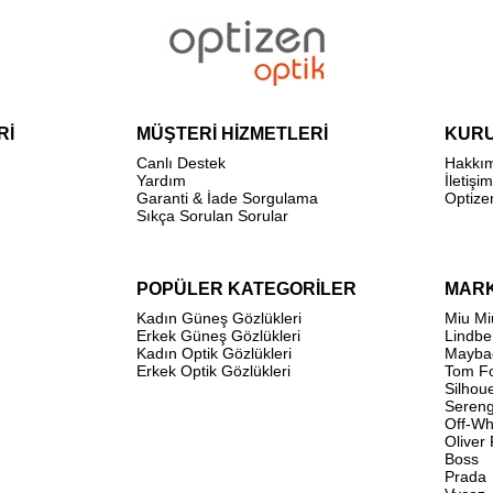
Rİ
MÜŞTERİ HİZMETLERİ
KUR
Canlı Destek
Hakkı
Yardım
İletişim
Garanti & İade Sorgulama
Optize
Sıkça Sorulan Sorular
POPÜLER KATEGORİLER
MAR
Kadın Güneş Gözlükleri
Miu Mi
Erkek Güneş Gözlükleri
Lindbe
Kadın Optik Gözlükleri
Mayba
Erkek Optik Gözlükleri
Tom F
Silhou
Sereng
Off-Wh
Oliver
Boss
Prada