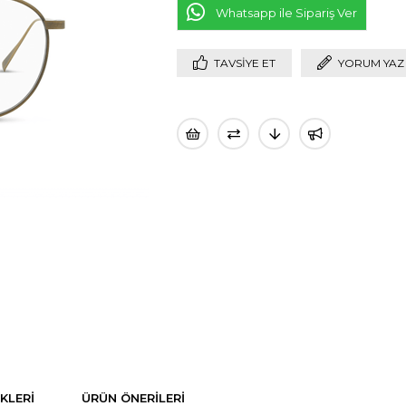
Whatsapp ile Sipariş Ver
TAVSIYE ET
YORUM YAZ
KLERI
ÜRÜN ÖNERILERI