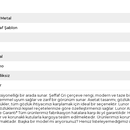
 Metal
af Şablon
l
al
mo
liksiz
r
ksiyonelliği bir arada sunar. Şeffaf Gri çerçeve rengi, modern ve taze 
kemmel uyum sağlar ve zarif bir görünüm sunar. Asetat tasarımı, gözlükler
lükler, tüm gözlük ihtiyacınızı karşılamak için ideal bir seçenektir. Lu
lüklerinizi kişisel reçetelerinize göre özelleştirmenizi sağlar. Lunor A5
anti* Tüm ürünlerimiz fabrikasyon hatalara karşı iki yıl garantilidir. H
dır ve korunaklı kutularla kargoya teslim edilmektedir. Ürünlerimizi k
amaktadır. Başka bir model mi arıyorsunuz? Henüz listeleyemediğimiz ürü