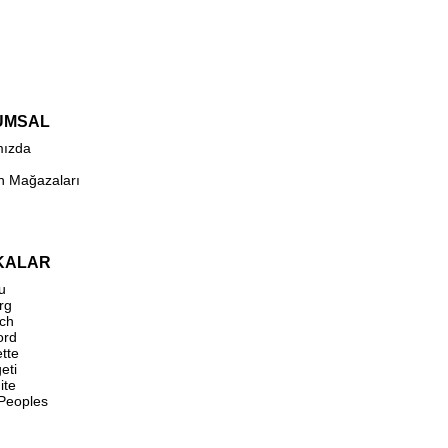
UMSAL
mızda
n Mağazaları
KALAR
u
rg
ch
ord
ette
eti
ite
 Peoples