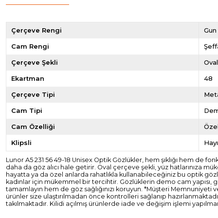
Çerçeve Rengi
Gun
Cam Rengi
Şeff
Çerçeve Şekli
Ova
Ekartman
48
Çerçeve Tipi
Met
Cam Tipi
De
Cam Özelliği
Özel
Klipsli
Hayı
Lunor A5 231 56 49-18 Unisex Optik Gözlükler, hem şıklığı hem de fon
daha da göz alıcı hale getirir. Oval çerçeve şekli, yüz hatlarınıza mü
hayatta ya da özel anlarda rahatlıkla kullanabileceğiniz bu optik göz
kadınlar için mükemmel bir tercihtir. Gözlüklerin demo cam yapısı, göz
tamamlayın hem de göz sağlığınızı koruyun. *Müşteri Memnuniyeti ve Gar
ürünler size ulaştırılmadan önce kontrolleri sağlanıp hazırlanmakta
takılmaktadır. Kilidi açılmış ürünlerde iade ve değişim işlemi yapılm