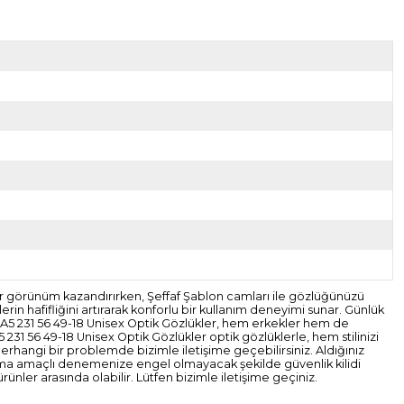
bir görünüm kazandırırken, Şeffaf Şablon camları ile gözlüğünüzü
in hafifliğini artırarak konforlu bir kullanım deneyimi sunar. Günlük
nor A5 231 56 49-18 Unisex Optik Gözlükler, hem erkekler hem de
 231 56 49-18 Unisex Optik Gözlükler optik gözlüklerle, hem stilinizi
erhangi bir problemde bizimle iletişime geçebilirsiniz. Aldığınız
oruma amaçlı denemenize engel olmayacak şekilde güvenlik kilidi
nler arasında olabilir. Lütfen bizimle iletişime geçiniz.