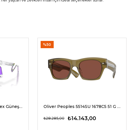
, her yaştan ve zevkten insan için ideal seçenekler sunar.
%50
Oakley 9237 02 39 G Unisex Güneş Gözlükleri
Oliver Peoples 5514SU 1678C5 51 G Unisex Güneş Gözlükleri
₺14.143,00
₺28.285,00