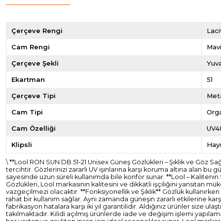
Çerçeve Rengi
Laci
Cam Rengi
Mav
Çerçeve Şekli
Yuva
Ekartman
51
Çerçeve Tipi
Met
Cam Tipi
Org
Cam Özelliği
UV4
Klipsli
Hayı
\ **Lool RON SUN DB 51-21 Unisex Güneş Gözlükleri – Şıklık ve Göz 
tercihtir. Gözlerinizi zararlı UV ışınlarına karşı koruma altına alan 
sayesinde uzun süreli kullanımda bile konfor sunar. **Lool – Kaliteni
Gözlükleri, Lool markasının kalitesini ve dikkatli işçiliğini yansıtan 
vazgeçilmezi olacaktır. **Fonksiyonellik ve Şıklık** Gözlük kullanırken
rahat bir kullanım sağlar. Aynı zamanda güneşin zararlı etkilerine kar
fabrikasyon hatalara karşı iki yıl garantilidir. Aldığınız ürünler si
takılmaktadır. Kilidi açılmış ürünlerde iade ve değişim işlemi yapılam