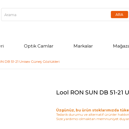
ri
Optik Camlar
Markalar
Mağaza
N DB 51-21 Unisex Güneş Gözlükleri
Lool RON SUN DB 51-21 U
Üzgünüz, bu ürün stoklarımızda tüke
Tedarik durumu ve alternatif ürünler hakkınd
Size yardımcı olmaktan memnuniyet duyar