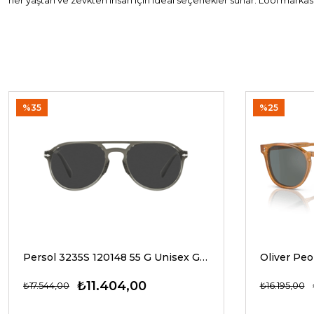
her yaştan ve zevkten insan için ideal seçenekler sunar. Lool markası
%35
%25
Persol 3235S 120148 55 G Unisex Güneş Gözlükleri
₺11.404,00
₺17.544,00
₺16.195,00