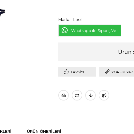
Marka
:
Lool
Whatsapp ile Sipariş Ver
Ürün 
TAVSIYE ET
YORUM YAZ
KLERI
ÜRÜN ÖNERILERI