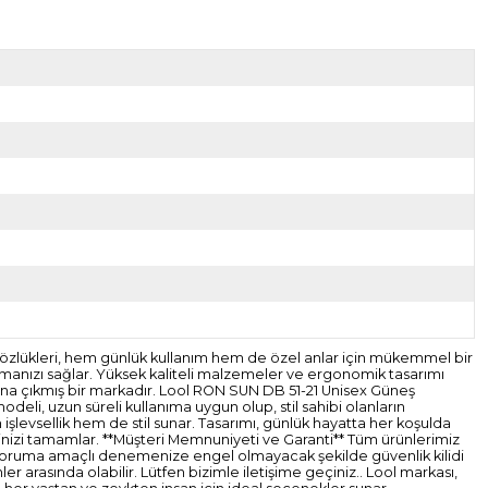
Gözlükleri, hem günlük kullanım hem de özel anlar için mükemmel bir
sıtmanızı sağlar. Yüksek kaliteli malzemeler ve ergonomik tasarımı
plana çıkmış bir markadır. Lool RON SUN DB 51-21 Unisex Güneş
odeli, uzun süreli kullanıma uygun olup, stil sahibi olanların
 işlevsellik hem de stil sunar. Tasarımı, günlük hayatta her koşulda
tilinizi tamamlar. **Müşteri Memnuniyeti ve Garanti** Tüm ürünlerimiz
mizi koruma amaçlı denemenize engel olmayacak şekilde güvenlik kilidi
 arasında olabilir. Lütfen bizimle iletişime geçiniz.. Lool markası,