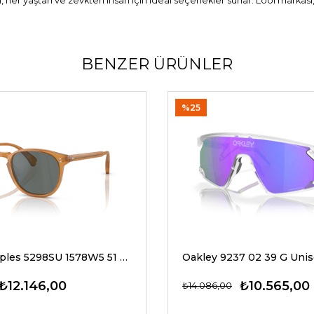
, her yaştan ve zevkten insan için ideal seçenekler sunar. Lool markası
BENZER ÜRÜNLER
%25
Oliver Peoples 5298SU 1578W5 51 G Unisex Güneş Gözlükleri
₺12.146,00
₺10.565,00
₺14.086,00