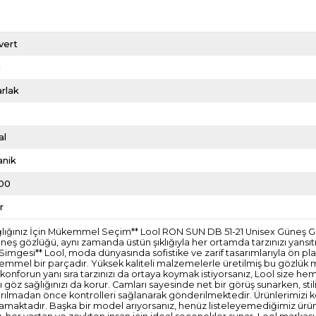
vert
i
rlak
al
anik
00
r
Sağlığınız İçin Mükemmel Seçim** Lool RON SUN DB 51-21 Unisex Güneş 
bu güneş gözlüğü, aynı zamanda üstün şıklığıyla her ortamda tarzınızı yan
n Simgesi** Lool, moda dünyasında sofistike ve zarif tasarımlarıyla ön 
mükemmel bir parçadır. Yüksek kaliteli malzemelerle üretilmiş bu gözlük m
 konforun yanı sıra tarzınızı da ortaya koymak istiyorsanız, Lool size hem
şı göz sağlığınızı da korur. Camları sayesinde net bir görüş sunarken, s
ze ulaştırılmadan önce kontrolleri sağlanarak gönderilmektedir. Ürünleri
amaktadır. Başka bir model arıyorsanız, henüz listeleyemediğimiz ürünler