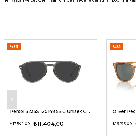
her yaştan ve zevkten insan için ideal seçenekler sunar. Lool markası
%35
%25
Persol 3235S 120148 55 G Unisex Güneş Gözlükleri
₺11.404,00
₺17.544,00
₺16.195,00