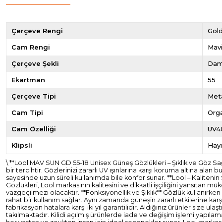
Çerçeve Rengi
Gol
Cam Rengi
Mav
Çerçeve Şekli
Dam
Ekartman
55
Çerçeve Tipi
Met
Cam Tipi
Org
Cam Özelliği
UV4
Klipsli
Hayı
\ **Lool MAV SUN GD 55-18 Unisex Güneş Gözlükleri – Şıklık ve Göz
bir tercihtir. Gözlerinizi zararlı UV ışınlarına karşı koruma altına a
sayesinde uzun süreli kullanımda bile konfor sunar. **Lool – Kaliteni
Gözlükleri, Lool markasının kalitesini ve dikkatli işçiliğini yansıtan 
vazgeçilmezi olacaktır. **Fonksiyonellik ve Şıklık** Gözlük kullanırken
rahat bir kullanım sağlar. Aynı zamanda güneşin zararlı etkilerine kar
fabrikasyon hatalara karşı iki yıl garantilidir. Aldığınız ürünler si
takılmaktadır. Kilidi açılmış ürünlerde iade ve değişim işlemi yapılam