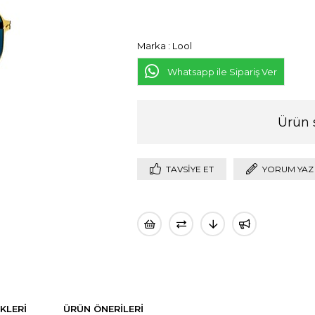
Marka
:
Lool
Whatsapp ile Sipariş Ver
Ürün 
TAVSIYE ET
YORUM YAZ
KLERI
ÜRÜN ÖNERILERI