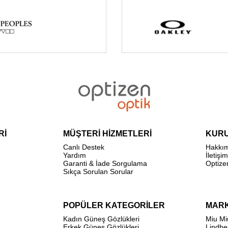
Rİ
MÜŞTERİ HİZMETLERİ
KUR
Canlı Destek
Hakkı
Yardım
İletişim
Garanti & İade Sorgulama
Optize
Sıkça Sorulan Sorular
POPÜLER KATEGORİLER
MAR
Kadın Güneş Gözlükleri
Miu Mi
Erkek Güneş Gözlükleri
Lindbe