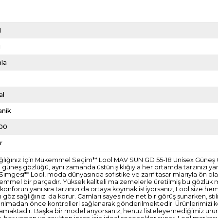
d
i
la
al
anik
00
r
 Sağlığınız İçin Mükemmel Seçim** Lool MAV SUN GD 55-18 Unisex Güneş
lan bu güneş gözlüğü, aynı zamanda üstün şıklığıyla her ortamda tarzınızı
n Simgesi** Lool, moda dünyasında sofistike ve zarif tasarımlarıyla ön 
mükemmel bir parçadır. Yüksek kaliteli malzemelerle üretilmiş bu gözlük m
 konforun yanı sıra tarzınızı da ortaya koymak istiyorsanız, Lool size hem
şı göz sağlığınızı da korur. Camları sayesinde net bir görüş sunarken, s
ze ulaştırılmadan önce kontrolleri sağlanarak gönderilmektedir. Ürünleri
amaktadır. Başka bir model arıyorsanız, henüz listeleyemediğimiz ürünler