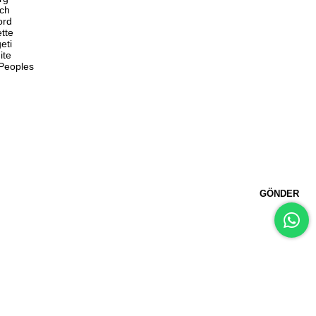
ch
ord
ette
eti
ite
 Peoples
GÖNDER