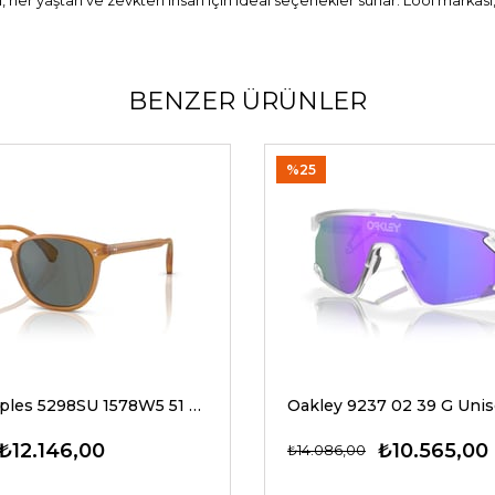
, her yaştan ve zevkten insan için ideal seçenekler sunar. Lool markası
BENZER ÜRÜNLER
%25
Oliver Peoples 5298SU 1578W5 51 G Unisex Güneş Gözlükleri
₺12.146,00
₺10.565,00
₺14.086,00