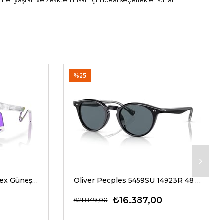
, her yaştan ve zevkten insan için ideal seçenekler sunar.
%25
Oakley 9237 02 39 G Unisex Güneş Gözlükleri
Oliver Peoples 5459SU 14923R 48 G Unisex Güneş Gözlükleri
₺16.387,00
₺21.849,00