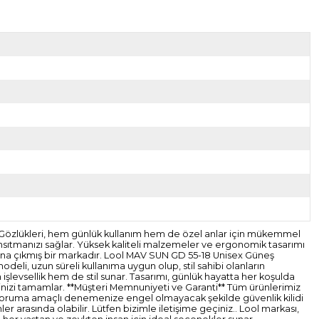
 Gözlükleri, hem günlük kullanım hem de özel anlar için mükemmel
 yansıtmanızı sağlar. Yüksek kaliteli malzemeler ve ergonomik tasarımı
plana çıkmış bir markadır. Lool MAV SUN GD 55-18 Unisex Güneş
odeli, uzun süreli kullanıma uygun olup, stil sahibi olanların
 işlevsellik hem de stil sunar. Tasarımı, günlük hayatta her koşulda
tilinizi tamamlar. **Müşteri Memnuniyeti ve Garanti** Tüm ürünlerimiz
mizi koruma amaçlı denemenize engel olmayacak şekilde güvenlik kilidi
 arasında olabilir. Lütfen bizimle iletişime geçiniz.. Lool markası,