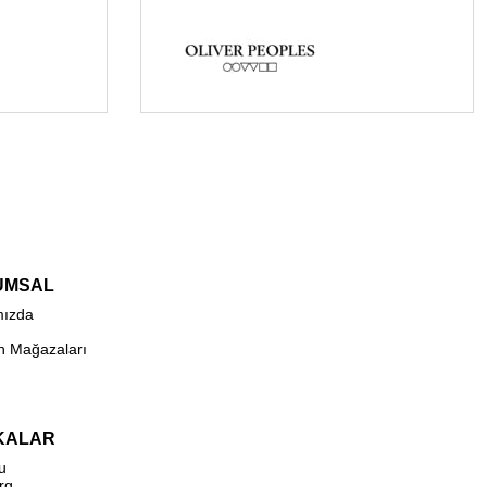
UMSAL
mızda
n Mağazaları
KALAR
u
rg