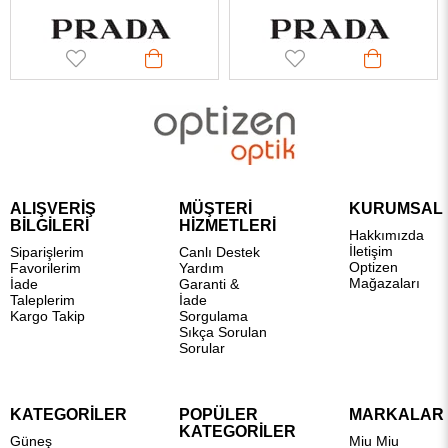
ALIŞVERİŞ
MÜŞTERİ
KURUMSAL
BİLGİLERİ
HİZMETLERİ
Hakkımızda
İletişim
Siparişlerim
Canlı Destek
Optizen
Favorilerim
Yardım
Mağazaları
İade
Garanti &
Taleplerim
İade
Kargo Takip
Sorgulama
Sıkça Sorulan
Sorular
KATEGORİLER
POPÜLER
MARKALAR
KATEGORİLER
Güneş
Miu Miu