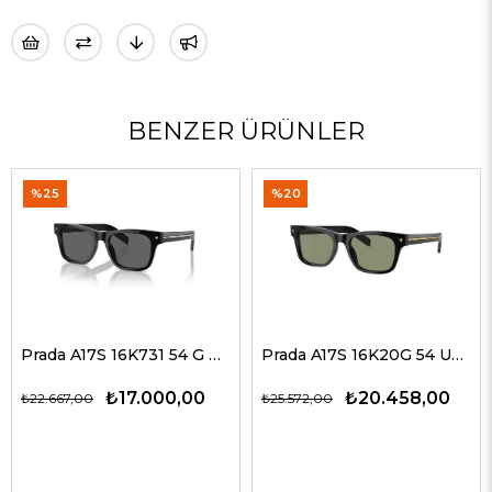
BENZER ÜRÜNLER
%25
%20
Prada A17S 16K731 54 G Erkek Güneş Gözlükleri
Prada A17S 16K20G 54 Unisex Güneş Gözlükleri
₺17.000,00
₺20.458,00
₺22.667,00
₺25.572,00