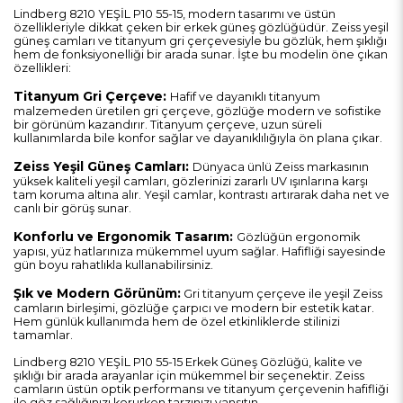
Lindberg 8210 YEŞİL P10 55-15, modern tasarımı ve üstün
özellikleriyle dikkat çeken bir erkek güneş gözlüğüdür. Zeiss yeşil
güneş camları ve titanyum gri çerçevesiyle bu gözlük, hem şıklığı
hem de fonksiyonelliği bir arada sunar. İşte bu modelin öne çıkan
özellikleri:
Titanyum Gri Çerçeve:
Hafif ve dayanıklı titanyum
malzemeden üretilen gri çerçeve, gözlüğe modern ve sofistike
bir görünüm kazandırır. Titanyum çerçeve, uzun süreli
kullanımlarda bile konfor sağlar ve dayanıklılığıyla ön plana çıkar.
Zeiss Yeşil Güneş Camları:
Dünyaca ünlü Zeiss markasının
yüksek kaliteli yeşil camları, gözlerinizi zararlı UV ışınlarına karşı
tam koruma altına alır. Yeşil camlar, kontrastı artırarak daha net ve
canlı bir görüş sunar.
Konforlu ve Ergonomik Tasarım:
Gözlüğün ergonomik
yapısı, yüz hatlarınıza mükemmel uyum sağlar. Hafifliği sayesinde
gün boyu rahatlıkla kullanabilirsiniz.
Şık ve Modern Görünüm:
Gri titanyum çerçeve ile yeşil Zeiss
camların birleşimi, gözlüğe çarpıcı ve modern bir estetik katar.
Hem günlük kullanımda hem de özel etkinliklerde stilinizi
tamamlar.
Lindberg 8210 YEŞİL P10 55-15 Erkek Güneş Gözlüğü, kalite ve
şıklığı bir arada arayanlar için mükemmel bir seçenektir. Zeiss
camların üstün optik performansı ve titanyum çerçevenin hafifliği
ile göz sağlığınızı korurken tarzınızı yansıtın.