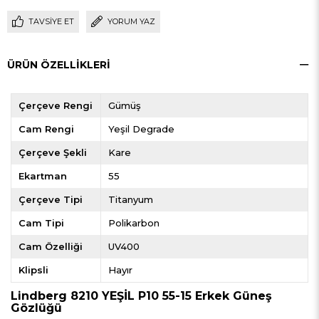
TAVSIYE ET
YORUM YAZ
ÜRÜN ÖZELLIKLERI
Çerçeve Rengi
Gümüş
Cam Rengi
Yeşil Degrade
Çerçeve Şekli
Kare
Ekartman
55
Çerçeve Tipi
Titanyum
Cam Tipi
Polikarbon
Cam Özelliği
UV400
Klipsli
Hayır
Lindberg 8210 YEŞİL P10 55-15 Erkek Güneş
Gözlüğü