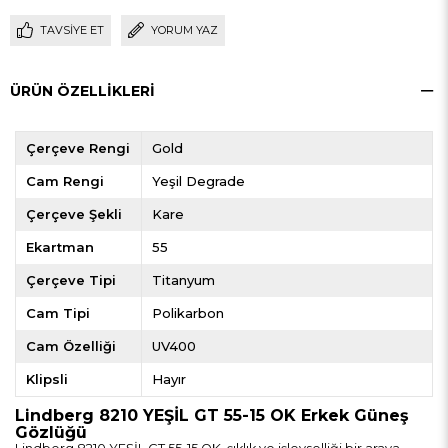
TAVSIYE ET
YORUM YAZ
ÜRÜN ÖZELLIKLERI
Çerçeve Rengi
Gold
Cam Rengi
Yeşil Degrade
Çerçeve Şekli
Kare
Ekartman
55
Çerçeve Tipi
Titanyum
Cam Tipi
Polikarbon
Cam Özelliği
UV400
Klipsli
Hayır
Lindberg 8210 YEŞİL GT 55-15 OK Erkek Güneş
Gözlüğü