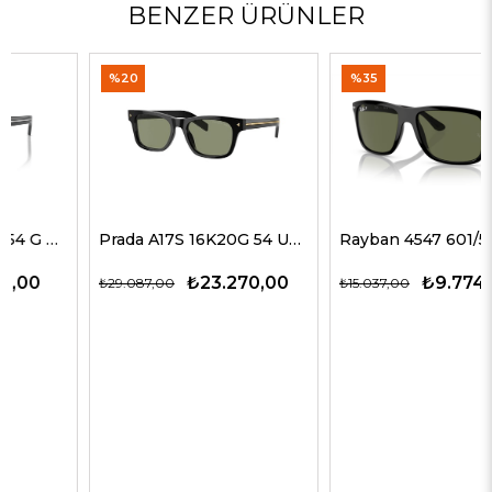
BENZER ÜRÜNLER
%20
%35
Prada A17S 16K20G 54 Unisex Güneş Gözlükleri
Rayban 4547 601/58 60 Erkek Güneş Gözlükleri
₺23.270,00
₺9.774,00
₺29.087,00
₺15.037,00