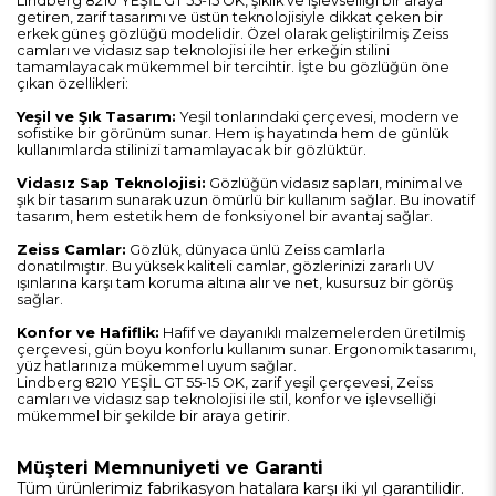
Lindberg 8210 YEŞİL GT 55-15 OK, şıklık ve işlevselliği bir araya
getiren, zarif tasarımı ve üstün teknolojisiyle dikkat çeken bir
erkek güneş gözlüğü modelidir. Özel olarak geliştirilmiş Zeiss
camları ve vidasız sap teknolojisi ile her erkeğin stilini
tamamlayacak mükemmel bir tercihtir. İşte bu gözlüğün öne
çıkan özellikleri:
Yeşil ve Şık Tasarım:
Yeşil tonlarındaki çerçevesi, modern ve
sofistike bir görünüm sunar. Hem iş hayatında hem de günlük
kullanımlarda stilinizi tamamlayacak bir gözlüktür.
Vidasız Sap Teknolojisi:
Gözlüğün vidasız sapları, minimal ve
şık bir tasarım sunarak uzun ömürlü bir kullanım sağlar. Bu inovatif
tasarım, hem estetik hem de fonksiyonel bir avantaj sağlar.
Zeiss Camlar:
Gözlük, dünyaca ünlü Zeiss camlarla
donatılmıştır. Bu yüksek kaliteli camlar, gözlerinizi zararlı UV
ışınlarına karşı tam koruma altına alır ve net, kusursuz bir görüş
sağlar.
Konfor ve Hafiflik:
Hafif ve dayanıklı malzemelerden üretilmiş
çerçevesi, gün boyu konforlu kullanım sunar. Ergonomik tasarımı,
yüz hatlarınıza mükemmel uyum sağlar.
Lindberg 8210 YEŞİL GT 55-15 OK, zarif yeşil çerçevesi, Zeiss
camları ve vidasız sap teknolojisi ile stil, konfor ve işlevselliği
mükemmel bir şekilde bir araya getirir.
Müşteri Memnuniyeti ve Garanti
Tüm ürünlerimiz fabrikasyon hatalara karşı iki yıl garantilidir.