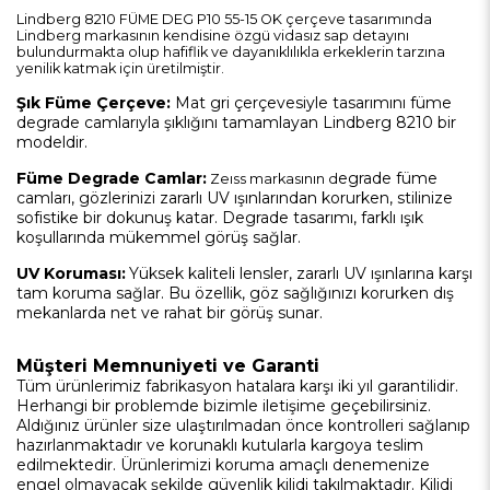
Lindberg 8210 FÜME DEG P10 55-15 OK çerçeve tasarımında
Lindberg markasının kendisine özgü vidasız sap detayını
bulundurmakta olup hafiflik ve dayanıklılıkla erkeklerin tarzına
yenilik katmak için üretilmiştir.
Şık Füme Çerçeve:
Mat gri çerçevesiyle tasarımını füme
degrade camlarıyla şıklığını tamamlayan
Lindberg 8210
bir
modeldir.
Füme Degrade Camlar:
egrade füme
Zeıss markasının d
camları, gözlerinizi zararlı UV ışınlarından korurken, stilinize
sofistike bir dokunuş katar. Degrade tasarımı, farklı ışık
koşullarında mükemmel görüş sağlar.
UV Koruması:
Yüksek kaliteli lensler, zararlı UV ışınlarına karşı
tam koruma sağlar. Bu özellik, göz sağlığınızı korurken dış
mekanlarda net ve rahat bir görüş sunar.
Müşteri Memnuniyeti ve Garanti
Tüm ürünlerimiz fabrikasyon hatalara karşı iki yıl garantilidir.
Herhangi bir problemde bizimle iletişime geçebilirsiniz.
Aldığınız ürünler size ulaştırılmadan önce kontrolleri sağlanıp
hazırlanmaktadır ve korunaklı kutularla kargoya teslim
edilmektedir. Ürünlerimizi koruma amaçlı denemenize
engel olmayacak şekilde güvenlik kilidi takılmaktadır. Kilidi