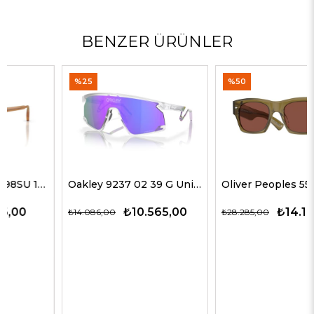
BENZER ÜRÜNLER
%25
%50
Oakley 9237 02 39 G Unisex Güneş Gözlükleri
Oliver Peoples 5514SU 1678C5 51 G Unisex Güneş Gözlükleri
₺10.565,00
₺14.143,00
₺14.086,00
₺28.285,00