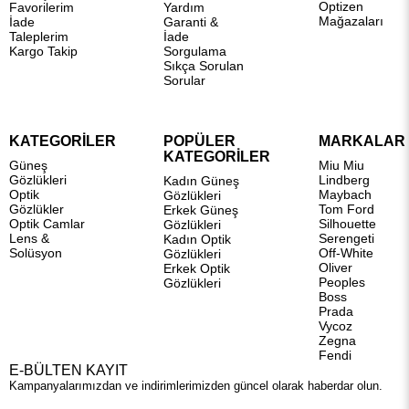
Optizen
Favorilerim
Yardım
Mağazaları
İade
Garanti &
Taleplerim
İade
Kargo Takip
Sorgulama
Sıkça Sorulan
Sorular
KATEGORİLER
POPÜLER
MARKALAR
KATEGORİLER
Güneş
Miu Miu
Gözlükleri
Lindberg
Kadın Güneş
Optik
Maybach
Gözlükleri
Gözlükler
Tom Ford
Erkek Güneş
Optik Camlar
Silhouette
Gözlükleri
Lens &
Serengeti
Kadın Optik
Solüsyon
Off-White
Gözlükleri
Oliver
Erkek Optik
Peoples
Gözlükleri
Boss
Prada
Vycoz
Zegna
Fendi
E-BÜLTEN KAYIT
Kampanyalarımızdan ve indirimlerimizden güncel olarak haberdar olun.