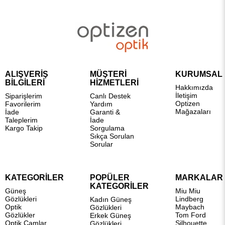
ALIŞVERİŞ
MÜŞTERİ
KURUMSAL
BİLGİLERİ
HİZMETLERİ
Hakkımızda
İletişim
Siparişlerim
Canlı Destek
Optizen
Favorilerim
Yardım
Mağazaları
İade
Garanti &
Taleplerim
İade
Kargo Takip
Sorgulama
Sıkça Sorulan
Sorular
KATEGORİLER
POPÜLER
MARKALAR
KATEGORİLER
Güneş
Miu Miu
Gözlükleri
Lindberg
Kadın Güneş
Optik
Maybach
Gözlükleri
Gözlükler
Tom Ford
Erkek Güneş
Optik Camlar
Silhouette
Gözlükleri