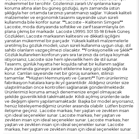
mükemmel bir tercihtir. Gözlerinizi zararlı UV ışınlarına karşı
koruma altına alan bu güneş gözlüğü, aynı zamanda üstün
şıklığıyla her ortamda tarzınızı yansıtmanızı sağlar. Yüksek kaliteli
malzemeler ve ergonomik tasarımı sayesinde uzun süreli
kullanımda bile konfor sunar. **Lacoste – Kalitenin Simgesi**
Lacoste, moda dünyasında sofistike ve zarif tasarımlarıyla ön
plana çıkmış bir markadır. Lacoste L999S 301 55-18 Erkek Güneş
Gözlükleri, Lacoste markasının kalitesini ve dikkatli işçiliğini
yansıtan mükemmel bir parçadır. Yüksek kaliteli malzemelerle
üretilmiş bu gözlük modeli, uzun süreli kullanıma uygun olup, stil
sahibi olanların vazgeçilmezi olacaktır. **Fonksiyonellik ve Şıklık**
Gözlük kullanırken konforun yanı sıra tarzınızı da ortaya koymak
istiyorsanız, Lacoste size hem işlevsellik hem de stil sunar.
Tasarımı, günlük hayatta her koşulda rahat bir kullanım sağlar.
Aynı zamanda güneşin zararlı etkilerine karşı göz sağlığınızı da
korur. Camları sayesinde net bir görüş sunarken, stilinizi
tamamlar. **Müşteri Memnuniyeti ve Garanti** Tüm ürünlerimiz
fabrikasyon hatalara karşı iki yıl garantilidir. Aldığınız ürünler size
ulaştırılmadan önce kontrolleri sağlanarak gönderilmektedir.
Ürünlerimizi koruma amaçlı denemenize engel olmayacak
şekilde güvenlik kilidi takılmaktadır. Kilidi açılmış ürünlerde iade
ve değişim işlemi yapılamamaktadır. Başka bir model arıyorsanız,
henüz listeleyemediğimiz ürünler arasında olabilir. Lütfen bizimle
iletişime geçiniz.. Lacoste markası, her yaştan ve zevkten insan
için ideal seçenekler sunar. Lacoste markası, her yaştan ve
zevkten insan için ideal seçenekler sunar. Lacoste markası, her
yaştan ve zevkten insan için ideal seçenekler sunar. Lacoste
markası, her yaştan ve zevkten insan için ideal seçenekler sunar.