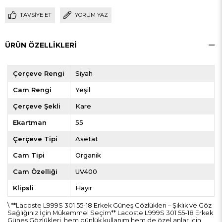
TAVSIYE ET
YORUM YAZ
ÜRÜN ÖZELLIKLERI
Çerçeve Rengi
Siyah
Cam Rengi
Yeşil
Çerçeve Şekli
Kare
Ekartman
55
Çerçeve Tipi
Asetat
Cam Tipi
Organik
Cam Özelliği
UV400
Klipsli
Hayır
\ **Lacoste L999S 301 55-18 Erkek Güneş Gözlükleri – Şıklık ve Göz
Sağlığınız İçin Mükemmel Seçim** Lacoste L999S 301 55-18 Erkek
Güneş Gözlükleri, hem günlük kullanım hem de özel anlar için