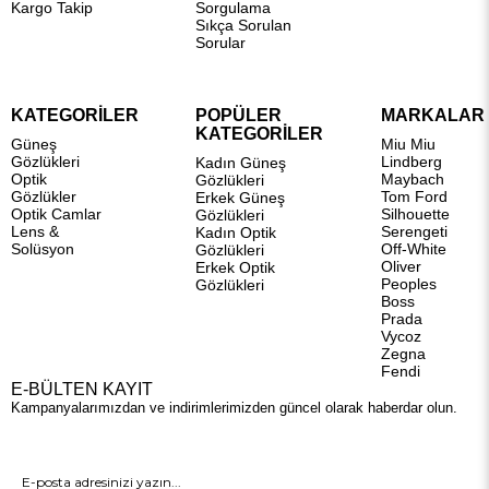
Kargo Takip
Sorgulama
Sıkça Sorulan
Sorular
KATEGORİLER
POPÜLER
MARKALAR
KATEGORİLER
Güneş
Miu Miu
Gözlükleri
Lindberg
Kadın Güneş
Optik
Maybach
Gözlükleri
Gözlükler
Tom Ford
Erkek Güneş
Optik Camlar
Silhouette
Gözlükleri
Lens &
Serengeti
Kadın Optik
Solüsyon
Off-White
Gözlükleri
Oliver
Erkek Optik
Peoples
Gözlükleri
Boss
Prada
Vycoz
Zegna
Fendi
E-BÜLTEN KAYIT
Kampanyalarımızdan ve indirimlerimizden güncel olarak haberdar olun.