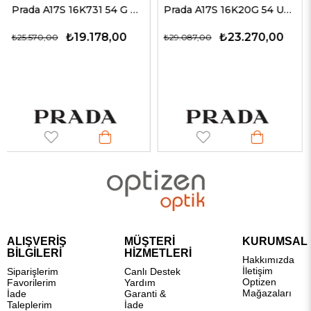
Prada A17S 16K731 54 G Erkek Güneş Gözlükleri
Prada A17S 16K20G 54 Unisex Güneş Gözlükleri
9.178,00
₺23.270,00
₺9.
₺29.087,00
₺15.037,00
ALIŞVERİŞ
MÜŞTERİ
KURUMSAL
BİLGİLERİ
HİZMETLERİ
Hakkımızda
İletişim
Siparişlerim
Canlı Destek
Optizen
Favorilerim
Yardım
Mağazaları
İade
Garanti &
Taleplerim
İade