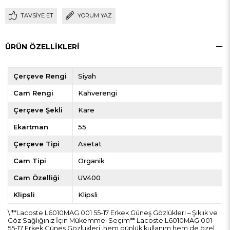
TAVSIYE ET
YORUM YAZ
ÜRÜN ÖZELLIKLERI
Çerçeve Rengi
Siyah
Cam Rengi
Kahverengi
Çerçeve Şekli
Kare
Ekartman
55
Çerçeve Tipi
Asetat
Cam Tipi
Organik
Cam Özelliği
UV400
Klipsli
Klipsli
\ **Lacoste L6010MAG 001 55-17 Erkek Güneş Gözlükleri – Şıklık ve
Göz Sağlığınız İçin Mükemmel Seçim** Lacoste L6010MAG 001
55-17 Erkek Güneş Gözlükleri, hem günlük kullanım hem de özel