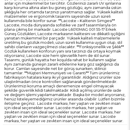
anlar için mükemmel bir tercihtir. Gözlerinizi zararlı UV ışınlarına
karşı koruma altına alan bu güneş gözlüğü, aynı zamanda üstün
şıklığıyla her ortamda tarzınızı yansıtmanızı sağlar. Yüksek kaliteli
malzemeler ve ergonomik tasarımı sayesinde uzun süreli
kullanımda bile konfor sunar. **Lacoste – Kalitenin Simgesi**
Lacoste, moda dünyasında sofistike ve zarif tasarımlarıyla ön
plana çıkmış bir markadır. Lacoste L6010MAG 001 55-17 Erkek
Güneş Gözlükleri, Lacoste markasının kalitesini ve dikkatli işçiliğini
yansıtan mükemmel bir parçadır. Yüksek kaliteli malzemelerle
üretilmiş bu gözlük modeli, uzun süreli kullanıma uygun olup, stil
sahibi olanların vazgeçilmezi olacaktır. **Fonksiyonellik ve Şıklık**
Gözlük kullanırken konforun yanı sıra tarzınızı da ortaya koymak
istiyorsanız, Lacoste size hem işlevsellik hem de stil sunar.
Tasarımı, günlük hayatta her koşulda rahat bir kullanım sağlar.
Aynı zamanda güneşin zararlı etkilerine karşı göz sağlığınızı da
korur. Camları sayesinde net bir görüş sunarken, stilinizi
tamamlar. **Müşteri Memnuniyeti ve Garanti** Tüm ürünlerimiz
fabrikasyon hatalara karşı iki yıl garantilidir. Aldığınız ürünler size
ulaştırılmadan önce kontrolleri sağlanarak gönderilmektedir.
Ürünlerimizi koruma amaçlı denemenize engel olmayacak
şekilde güvenlik kilidi takılmaktadır. Kilidi açılmış ürünlerde iade
ve değişim işlemi yapılamamaktadır. Başka bir model arıyorsanız,
henüz listeleyemediğimiz ürünler arasında olabilir. Lütfen bizimle
iletişime geçiniz.. Lacoste markası, her yaştan ve zevkten insan
için ideal seçenekler sunar. Lacoste markası, her yaştan ve
zevkten insan için ideal seçenekler sunar. Lacoste markası, her
yaştan ve zevkten insan için ideal seçenekler sunar. Lacoste
markası, her yaştan ve zevkten insan için ideal seçenekler sunar.