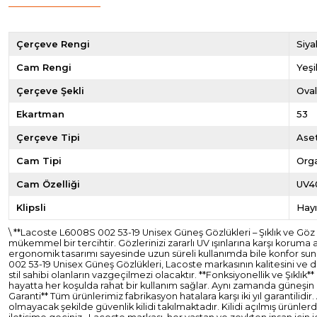
Çerçeve Rengi
Siya
Cam Rengi
Yeşi
Çerçeve Şekli
Ova
Ekartman
53
Çerçeve Tipi
Ase
Cam Tipi
Org
Cam Özelliği
UV4
Klipsli
Hayı
\ **Lacoste L6008S 002 53-19 Unisex Güneş Gözlükleri – Şıklık ve G
mükemmel bir tercihtir. Gözlerinizi zararlı UV ışınlarına karşı koruma
ergonomik tasarımı sayesinde uzun süreli kullanımda bile konfor suna
002 53-19 Unisex Güneş Gözlükleri, Lacoste markasının kalitesini ve d
stil sahibi olanların vazgeçilmezi olacaktır. **Fonksiyonellik ve Şıklık
hayatta her koşulda rahat bir kullanım sağlar. Aynı zamanda güneşin za
Garanti** Tüm ürünlerimiz fabrikasyon hatalara karşı iki yıl garantil
olmayacak şekilde güvenlik kilidi takılmaktadır. Kilidi açılmış ürünl