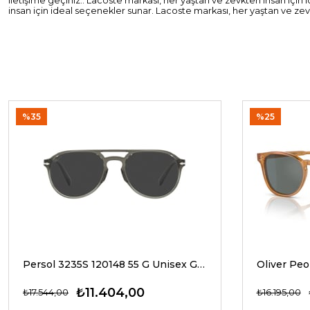
iletişime geçiniz.. Lacoste markası, her yaştan ve zevkten insan için
insan için ideal seçenekler sunar. Lacoste markası, her yaştan ve zev
%35
%25
Persol 3235S 120148 55 G Unisex Güneş Gözlükleri
₺11.404,00
₺17.544,00
₺16.195,00