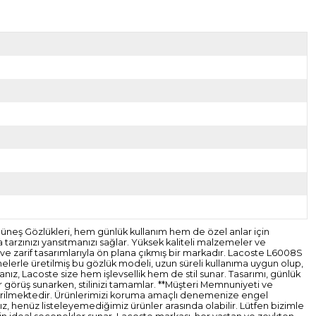
üneş Gözlükleri, hem günlük kullanım hem de özel anlar için
 tarzınızı yansıtmanızı sağlar. Yüksek kaliteli malzemeler ve
ve zarif tasarımlarıyla ön plana çıkmış bir markadır. Lacoste L6008S
melerle üretilmiş bu gözlük modeli, uzun süreli kullanıma uygun olup,
sanız, Lacoste size hem işlevsellik hem de stil sunar. Tasarımı, günlük
ir görüş sunarken, stilinizi tamamlar. **Müşteri Memnuniyeti ve
gönderilmektedir. Ürünlerimizi koruma amaçlı denemenize engel
z, henüz listeleyemediğimiz ürünler arasında olabilir. Lütfen bizimle