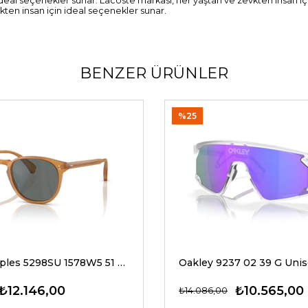
 ideal seçenekler sunar. Lacoste markası, her yaştan ve zevkten insan 
kten insan için ideal seçenekler sunar.
BENZER ÜRÜNLER
%25
Oliver Peoples 5298SU 1578W5 51 G Unisex Güneş Gözlükleri
₺12.146,00
₺10.565,00
₺14.086,00