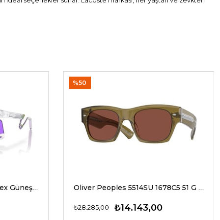
için ideal seçenekler sunar. Lacoste markası, her yaştan ve zevkten
%50
Oakley 9237 02 39 G Unisex Güneş Gözlükleri
Oliver Peoples 5514SU 1678C5 51 G Unisex Güneş Gözlükleri
₺14.143,00
₺28.285,00