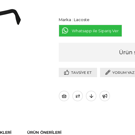
Marka
:
Lacoste
Whatsapp ile Sipariş Ver
Ürün 
TAVSIYE ET
YORUM YAZ
KLERI
ÜRÜN ÖNERILERI