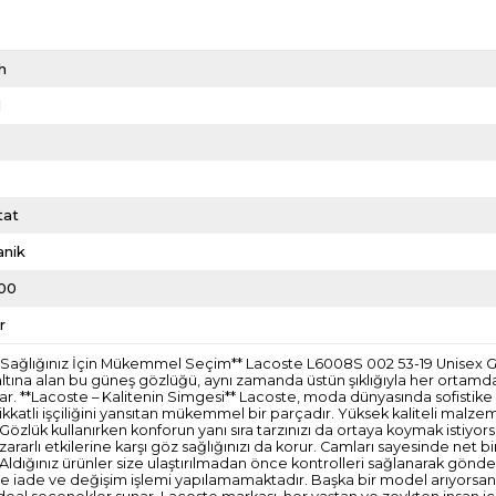
h
l
l
tat
anik
00
r
öz Sağlığınız İçin Mükemmel Seçim** Lacoste L6008S 002 53-19 Unisex G
 altına alan bu güneş gözlüğü, aynı zamanda üstün şıklığıyla her ortamda
r. **Lacoste – Kalitenin Simgesi** Lacoste, moda dünyasında sofistike 
ikkatli işçiliğini yansıtan mükemmel bir parçadır. Yüksek kaliteli malze
** Gözlük kullanırken konforun yanı sıra tarzınızı da ortaya koymak istiyor
rarlı etkilerine karşı göz sağlığınızı da korur. Camları sayesinde net b
idir. Aldığınız ürünler size ulaştırılmadan önce kontrolleri sağlanarak 
erde iade ve değişim işlemi yapılamamaktadır. Başka bir model arıyorsanı