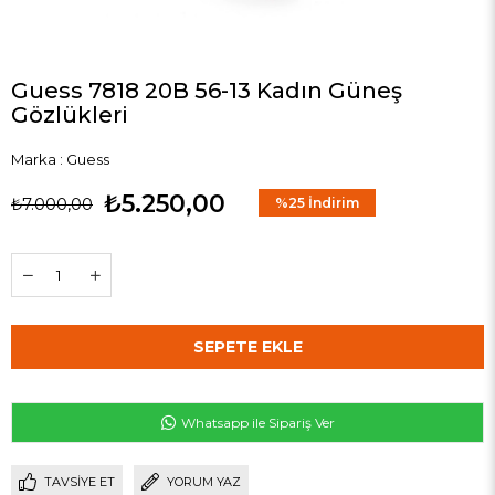
Guess 7818 20B 56-13 Kadın Güneş
Gözlükleri
Marka
:
Guess
₺5.250,00
₺7.000,00
%
25
İndirim
Whatsapp ile Sipariş Ver
TAVSIYE ET
YORUM YAZ