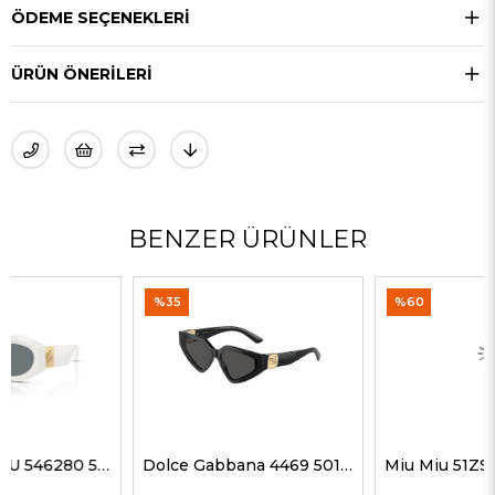
ÖDEME SEÇENEKLERI
ÜRÜN ÖNERILERI
BENZER ÜRÜNLER
%35
%60
Dolce Gabbana 4469 501/87 59 G Kadın Güneş Gözlükleri
Miu Miu 51ZS ZVN50D 69 G Kadın Güneş Gözlükleri