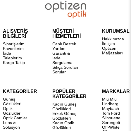
ALIŞVERİŞ
MÜŞTERİ
KURUMSAL
BİLGİLERİ
HİZMETLERİ
Hakkımızda
İletişim
Siparişlerim
Canlı Destek
Optizen
Favorilerim
Yardım
Mağazaları
İade
Garanti &
Taleplerim
İade
Kargo Takip
Sorgulama
Sıkça Sorulan
Sorular
KATEGORİLER
POPÜLER
MARKALAR
KATEGORİLER
Güneş
Miu Miu
Gözlükleri
Lindberg
Kadın Güneş
Optik
Maybach
Gözlükleri
Gözlükler
Tom Ford
Erkek Güneş
Optik Camlar
Silhouette
Gözlükleri
Lens &
Serengeti
Kadın Optik
Solüsyon
Off-White
Gözlükleri