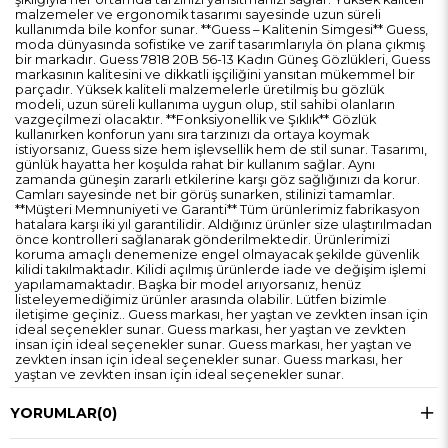
malzemeler ve ergonomik tasarımı sayesinde uzun süreli
kullanımda bile konfor sunar. **Guess – Kalitenin Simgesi** Guess,
moda dünyasında sofistike ve zarif tasarımlarıyla ön plana çıkmış
bir markadır. Guess 7818 20B 56-13 Kadın Güneş Gözlükleri, Guess
markasının kalitesini ve dikkatli işçiliğini yansıtan mükemmel bir
parçadır. Yüksek kaliteli malzemelerle üretilmiş bu gözlük
modeli, uzun süreli kullanıma uygun olup, stil sahibi olanların
vazgeçilmezi olacaktır. **Fonksiyonellik ve Şıklık** Gözlük
kullanırken konforun yanı sıra tarzınızı da ortaya koymak
istiyorsanız, Guess size hem işlevsellik hem de stil sunar. Tasarımı,
günlük hayatta her koşulda rahat bir kullanım sağlar. Aynı
zamanda güneşin zararlı etkilerine karşı göz sağlığınızı da korur.
Camları sayesinde net bir görüş sunarken, stilinizi tamamlar.
**Müşteri Memnuniyeti ve Garanti** Tüm ürünlerimiz fabrikasyon
hatalara karşı iki yıl garantilidir. Aldığınız ürünler size ulaştırılmadan
önce kontrolleri sağlanarak gönderilmektedir. Ürünlerimizi
koruma amaçlı denemenize engel olmayacak şekilde güvenlik
kilidi takılmaktadır. Kilidi açılmış ürünlerde iade ve değişim işlemi
yapılamamaktadır. Başka bir model arıyorsanız, henüz
listeleyemediğimiz ürünler arasında olabilir. Lütfen bizimle
iletişime geçiniz.. Guess markası, her yaştan ve zevkten insan için
ideal seçenekler sunar. Guess markası, her yaştan ve zevkten
insan için ideal seçenekler sunar. Guess markası, her yaştan ve
zevkten insan için ideal seçenekler sunar. Guess markası, her
yaştan ve zevkten insan için ideal seçenekler sunar.
YORUMLAR
(0)