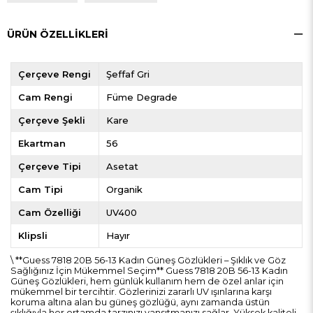
ÜRÜN ÖZELLIKLERI
Çerçeve Rengi
Şeffaf Gri
Cam Rengi
Füme Degrade
Çerçeve Şekli
Kare
Ekartman
56
Çerçeve Tipi
Asetat
Cam Tipi
Organik
Cam Özelliği
UV400
Klipsli
Hayır
\ **Guess 7818 20B 56-13 Kadın Güneş Gözlükleri – Şıklık ve Göz
Sağlığınız İçin Mükemmel Seçim** Guess 7818 20B 56-13 Kadın
Güneş Gözlükleri, hem günlük kullanım hem de özel anlar için
mükemmel bir tercihtir. Gözlerinizi zararlı UV ışınlarına karşı
koruma altına alan bu güneş gözlüğü, aynı zamanda üstün
şıklığıyla her ortamda tarzınızı yansıtmanızı sağlar. Yüksek kaliteli