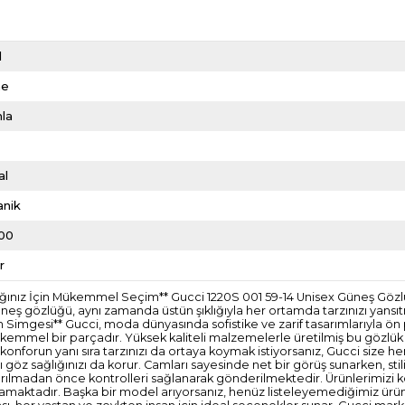
d
me
la
al
anik
00
r
ağlığınız İçin Mükemmel Seçim** Gucci 1220S 001 59-14 Unisex Güneş Gö
bu güneş gözlüğü, aynı zamanda üstün şıklığıyla her ortamda tarzınızı yan
in Simgesi** Gucci, moda dünyasında sofistike ve zarif tasarımlarıyla ö
 mükemmel bir parçadır. Yüksek kaliteli malzemelerle üretilmiş bu gözlük 
 konforun yanı sıra tarzınızı da ortaya koymak istiyorsanız, Gucci size h
şı göz sağlığınızı da korur. Camları sayesinde net bir görüş sunarken, s
ze ulaştırılmadan önce kontrolleri sağlanarak gönderilmektedir. Ürünleri
amaktadır. Başka bir model arıyorsanız, henüz listeleyemediğimiz ürünler