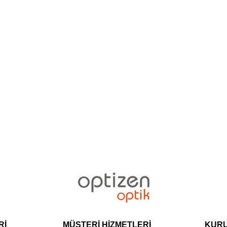
Rİ
MÜŞTERİ HİZMETLERİ
KUR