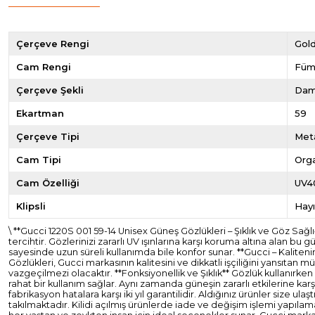
Çerçeve Rengi
Gol
Cam Rengi
Fü
Çerçeve Şekli
Dam
Ekartman
59
Çerçeve Tipi
Met
Cam Tipi
Org
Cam Özelliği
UV4
Klipsli
Hayı
\ **Gucci 1220S 001 59-14 Unisex Güneş Gözlükleri – Şıklık ve Göz S
tercihtir. Gözlerinizi zararlı UV ışınlarına karşı koruma altına alan 
sayesinde uzun süreli kullanımda bile konfor sunar. **Gucci – Kaliten
Gözlükleri, Gucci markasının kalitesini ve dikkatli işçiliğini yansıtan
vazgeçilmezi olacaktır. **Fonksiyonellik ve Şıklık** Gözlük kullanırken
rahat bir kullanım sağlar. Aynı zamanda güneşin zararlı etkilerine kar
fabrikasyon hatalara karşı iki yıl garantilidir. Aldığınız ürünler si
takılmaktadır. Kilidi açılmış ürünlerde iade ve değişim işlemi yapılam