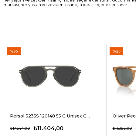
her yaştan ve zevkten insan için ideal seçenekler sunar. Gucci markas
markası, her yaştan ve zevkten insan için ideal seçenekler sunar.
%35
%25
Persol 3235S 120148 55 G Unisex Güneş Gözlükleri
₺11.404,00
₺17.544,00
₺16.195,00