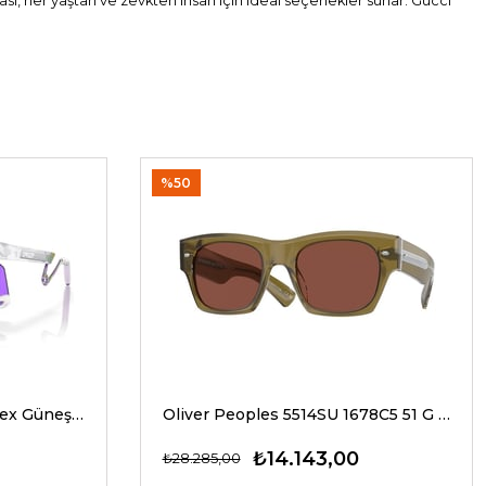
sı, her yaştan ve zevkten insan için ideal seçenekler sunar. Gucci
%50
Oakley 9237 02 39 G Unisex Güneş Gözlükleri
Oliver Peoples 5514SU 1678C5 51 G Unisex Güneş Gözlükleri
₺14.143,00
₺28.285,00