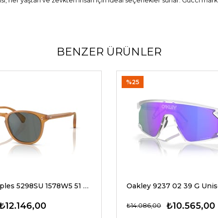
ı, her yaştan ve zevkten insan için ideal seçenekler sunar. Gucci marka
BENZER ÜRÜNLER
%25
Oliver Peoples 5298SU 1578W5 51 G Unisex Güneş Gözlükleri
₺12.146,00
₺10.565,00
₺14.086,00