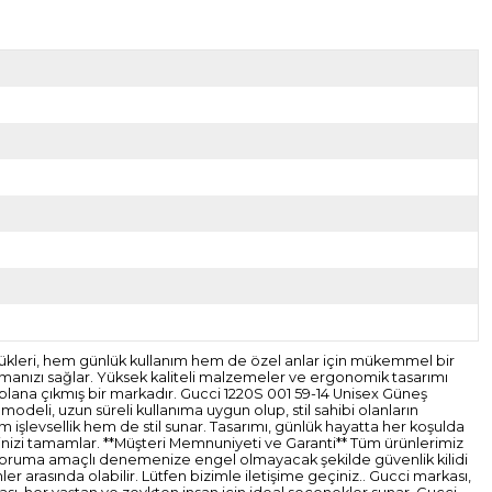
zlükleri, hem günlük kullanım hem de özel anlar için mükemmel bir
sıtmanızı sağlar. Yüksek kaliteli malzemeler ve ergonomik tasarımı
n plana çıkmış bir markadır. Gucci 1220S 001 59-14 Unisex Güneş
modeli, uzun süreli kullanıma uygun olup, stil sahibi olanların
em işlevsellik hem de stil sunar. Tasarımı, günlük hayatta her koşulda
tilinizi tamamlar. **Müşteri Memnuniyeti ve Garanti** Tüm ürünlerimiz
mizi koruma amaçlı denemenize engel olmayacak şekilde güvenlik kilidi
 arasında olabilir. Lütfen bizimle iletişime geçiniz.. Gucci markası,