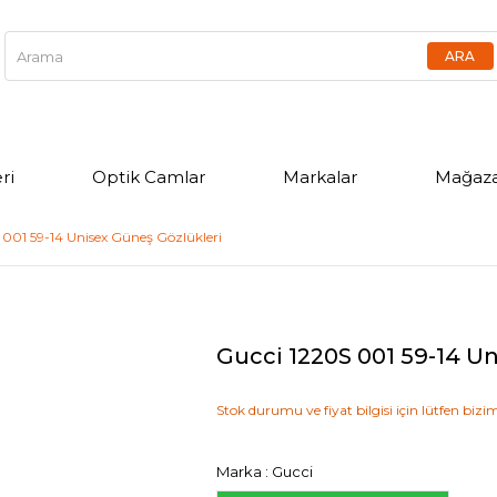
ri
Optik Camlar
Markalar
Mağaza
 001 59-14 Unisex Güneş Gözlükleri
Gucci 1220S 001 59-14 U
Stok durumu ve fiyat bilgisi için lütfen bizim
Marka
:
Gucci