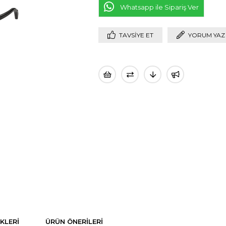
Whatsapp ile Sipariş Ver
TAVSIYE ET
YORUM YAZ
KLERI
ÜRÜN ÖNERILERI