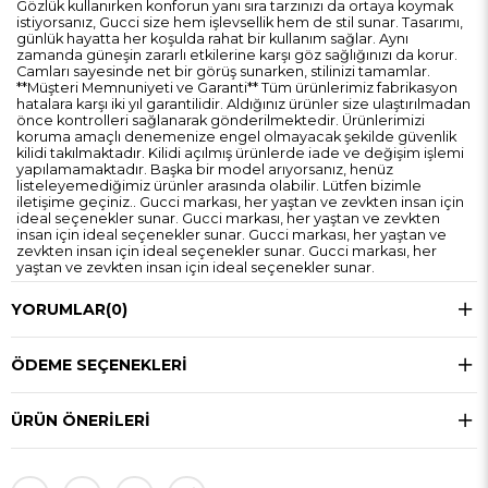
Gözlük kullanırken konforun yanı sıra tarzınızı da ortaya koymak
istiyorsanız, Gucci size hem işlevsellik hem de stil sunar. Tasarımı,
günlük hayatta her koşulda rahat bir kullanım sağlar. Aynı
zamanda güneşin zararlı etkilerine karşı göz sağlığınızı da korur.
Camları sayesinde net bir görüş sunarken, stilinizi tamamlar.
**Müşteri Memnuniyeti ve Garanti** Tüm ürünlerimiz fabrikasyon
hatalara karşı iki yıl garantilidir. Aldığınız ürünler size ulaştırılmadan
önce kontrolleri sağlanarak gönderilmektedir. Ürünlerimizi
koruma amaçlı denemenize engel olmayacak şekilde güvenlik
kilidi takılmaktadır. Kilidi açılmış ürünlerde iade ve değişim işlemi
yapılamamaktadır. Başka bir model arıyorsanız, henüz
listeleyemediğimiz ürünler arasında olabilir. Lütfen bizimle
iletişime geçiniz.. Gucci markası, her yaştan ve zevkten insan için
ideal seçenekler sunar. Gucci markası, her yaştan ve zevkten
insan için ideal seçenekler sunar. Gucci markası, her yaştan ve
zevkten insan için ideal seçenekler sunar. Gucci markası, her
yaştan ve zevkten insan için ideal seçenekler sunar.
YORUMLAR
(0)
ÖDEME SEÇENEKLERI
ÜRÜN ÖNERILERI