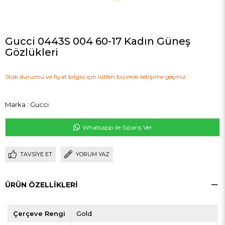
Gucci 0443S 004 60-17 Kadın Güneş
Gözlükleri
Stok durumu ve fiyat bilgisi için lütfen bizimle iletişime geçiniz.
Marka
:
Gucci
Whatsapp ile Sipariş Ver
TAVSIYE ET
YORUM YAZ
ÜRÜN ÖZELLIKLERI
Çerçeve Rengi
Gold