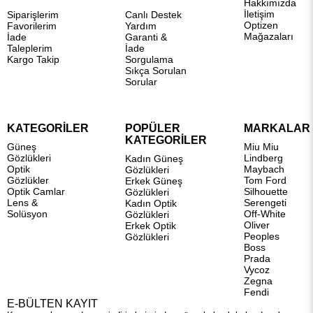
Hakkımızda
İletişim
Siparişlerim
Canlı Destek
Optizen
Favorilerim
Yardım
Mağazaları
İade
Garanti &
Taleplerim
İade
Kargo Takip
Sorgulama
Sıkça Sorulan
Sorular
KATEGORİLER
POPÜLER
MARKALAR
KATEGORİLER
Güneş
Miu Miu
Gözlükleri
Lindberg
Kadın Güneş
Optik
Maybach
Gözlükleri
Gözlükler
Tom Ford
Erkek Güneş
Optik Camlar
Silhouette
Gözlükleri
Lens &
Serengeti
Kadın Optik
Solüsyon
Off-White
Gözlükleri
Oliver
Erkek Optik
Peoples
Gözlükleri
Boss
Prada
Vycoz
Zegna
Fendi
E-BÜLTEN KAYIT