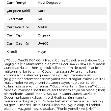
Cam Rengi
Mavi Degrade
Çerçeve Şekli
Kare
Ekartman
60
Çerçeve Tipi
Metal
Cam Tipi
Organik
Cam Özelliği
UV400
Klipsli
Hayır
\ **Gucci 0443S 004 60-17 Kadın Güneş Gözlükleri – Şıklık ve Göz
Sağlığınız İçin Mükemmel Seçim** Gucci 0443S 004 60-17 Kadın
Güneş Gözlükleri, hem günlük kullanım hem de özel anlar için
mükemmel bir tercihtir. Gözlerinizi zararlı UV ışınlarına karşı
koruma altına alan bu güneş gözlüğü, aynı zamanda üstün
şıklığıyla her ortamda tarzınızı yansıtmanızı sağlar. Yüksek kaliteli
malzemeler ve ergonomik tasarımı sayesinde uzun süreli
kullanımda bile konfor sunar. **Gucci – Kalitenin Simgesi** Gucci,
moda dünyasında sofistike ve zarif tasarımlarıyla ön plana çıkmış
bir markadır. Gucci 0443S 004 60-17 Kadın Güneş Gözlükleri,
Gucci markasının kalitesini ve dikkatli işçiliğini yansıtan
mükemmel bir parçadır. Yüksek kaliteli malzemelerle üretilmiş
bu gözlük modeli, uzun süreli kullanıma uygun olup, stil sahibi
olanların vazgeçilmezi olacaktır. **Fonksiyonellik ve Şıklık**