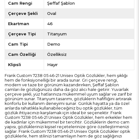
Cam Rengi
Şeffaf Şablon
Çerçeve Şekli
Oval
Ekartman
46
Çerçeve Tipi
Titanyum
Cam Tipi
Demo
Cam Özelliği
Özelliksiz
Klipsli
Hayır
Frank Custom 7238 05 46-21 Unisex Optik Gözlükler, hem şıklığı
hem de fonksiyonelliği bir arada sunar. Gri çerçeve rengi,
modern ve taze bir görünüm kazandırırken, Şeffaf Şablon
camları ile gözlüğünüzü daha da göz alıcı hale getirir. Yuvarlak
çerçeve şekli, yüz hatlarınıza mükemmel uyum sağlar ve zarif bir
görünüm sunar. Titanyum tasarımı, gözlüklerin hafifliğini artırarak
konforlu bir kullanım deneyimi sunar. Günlük hayatta ya da özel
anlarda rahatlıkla kullanabileceğiniz bu optik gözlükler, tüm
gözlük ihtiyacınızı karşılamak için ideal bir seçenektir. Frank
Custom 7238 05 46-21 Unisex Optik Gözlükler, hem erkekler hem
de kadınlar için mükemmel bir tercihtir. Gözlüklerin demo cam
yapısı, gözlüklerinizi kişisel reçetelerinize göre özelleştirmenizi
sağlar. Frank Custom 7238 05 46-21 Unisex Optik Gözlükler optik
gözlüklerle, hem stilinizi tamamlayın hem de göz sağlığınızı