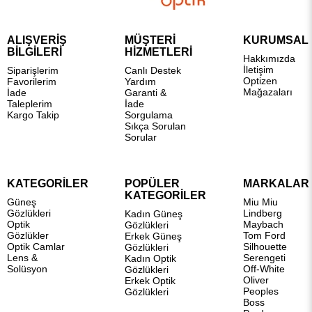
ALIŞVERİŞ
MÜŞTERİ
KURUMSAL
BİLGİLERİ
HİZMETLERİ
Hakkımızda
İletişim
Siparişlerim
Canlı Destek
Optizen
Favorilerim
Yardım
Mağazaları
İade
Garanti &
Taleplerim
İade
Kargo Takip
Sorgulama
Sıkça Sorulan
Sorular
KATEGORİLER
POPÜLER
MARKALAR
KATEGORİLER
Güneş
Miu Miu
Gözlükleri
Lindberg
Kadın Güneş
Optik
Maybach
Gözlükleri
Gözlükler
Tom Ford
Erkek Güneş
Optik Camlar
Silhouette
Gözlükleri
Lens &
Serengeti
Kadın Optik
Solüsyon
Off-White
Gözlükleri
Oliver
Erkek Optik
Peoples
Gözlükleri
Boss