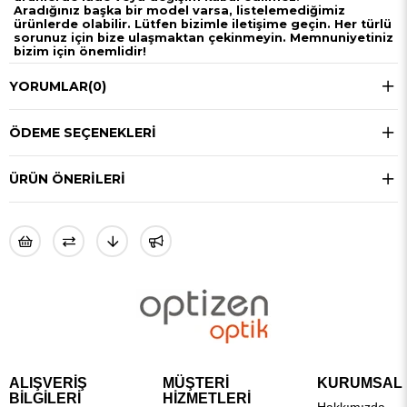
Aradığınız başka bir model varsa, listelemediğimiz
ürünlerde olabilir. Lütfen bizimle iletişime geçin. Her türlü
sorunuz için bize ulaşmaktan çekinmeyin. Memnuniyetiniz
bizim için önemlidir!
YORUMLAR
(0)
ÖDEME SEÇENEKLERI
ÜRÜN ÖNERILERI
ALIŞVERİŞ
MÜŞTERİ
KURUMSAL
BİLGİLERİ
HİZMETLERİ