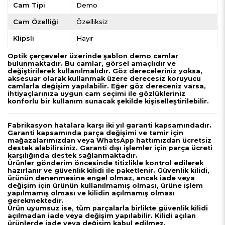
Cam Tipi
Demo
Cam Özelliği
Özelliksiz
Klipsli
Hayır
Optik çerçeveler üzerinde şablon demo camlar
bulunmaktadır. Bu camlar, görsel amaçlıdır ve
değiştirilerek kullanılmalıdır. Göz dereceleriniz yoksa,
aksesuar olarak kullanmak üzere derecesiz koruyucu
camlarla değişim yapılabilir. Eğer göz dereceniz varsa,
ihtiyaçlarınıza uygun cam seçimi ile gözlükleriniz
konforlu bir kullanım sunacak şekilde kişiselleştirilebilir.
Fabrikasyon hatalara karşı iki yıl garanti kapsamındadır.
Garanti kapsamında parça değişimi ve tamir için
mağazalarımızdan veya WhatsApp hattımızdan ücretsiz
destek alabilirsiniz. Garanti dışı işlemler için parça ücreti
karşılığında destek sağlanmaktadır.
Ürünler gönderim öncesinde titizlikle kontrol edilerek
hazırlanır ve güvenlik kilidi ile paketlenir. Güvenlik kilidi,
ürünün denenmesine engel olmaz, ancak iade veya
değişim için ürünün kullanılmamış olması, ürüne işlem
yapılmamış olması ve kilidin açılmamış olması
gerekmektedir.
Ürün uyumsuz ise, tüm parçalarla birlikte güvenlik kilidi
açılmadan iade veya değişim yapılabilir. Kilidi açılan
ürünlerde iade veya değişim kabul edilmez.