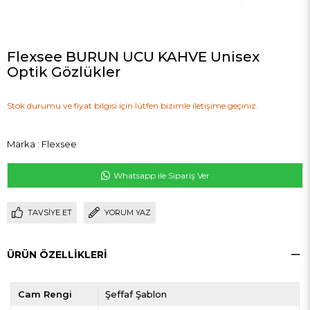
Flexsee BURUN UCU KAHVE Unisex
Optik Gözlükler
Stok durumu ve fiyat bilgisi için lütfen bizimle iletişime geçiniz.
Marka
:
Flexsee
Whatsapp ile Sipariş Ver
TAVSIYE ET
YORUM YAZ
ÜRÜN ÖZELLIKLERI
Cam Rengi
Şeffaf Şablon