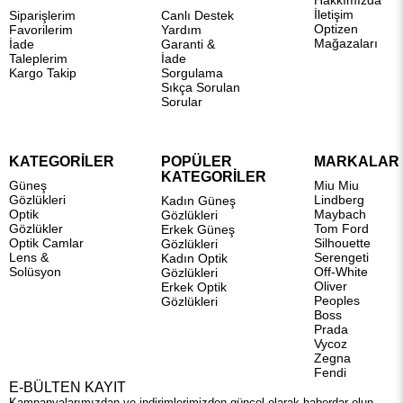
Hakkımızda
İletişim
Siparişlerim
Canlı Destek
Optizen
Favorilerim
Yardım
Mağazaları
İade
Garanti &
Taleplerim
İade
Kargo Takip
Sorgulama
Sıkça Sorulan
Sorular
KATEGORİLER
POPÜLER
MARKALAR
KATEGORİLER
Güneş
Miu Miu
Gözlükleri
Lindberg
Kadın Güneş
Optik
Maybach
Gözlükleri
Gözlükler
Tom Ford
Erkek Güneş
Optik Camlar
Silhouette
Gözlükleri
Lens &
Serengeti
Kadın Optik
Solüsyon
Off-White
Gözlükleri
Oliver
Erkek Optik
Peoples
Gözlükleri
Boss
Prada
Vycoz
Zegna
Fendi
E-BÜLTEN KAYIT
Kampanyalarımızdan ve indirimlerimizden güncel olarak haberdar olun.