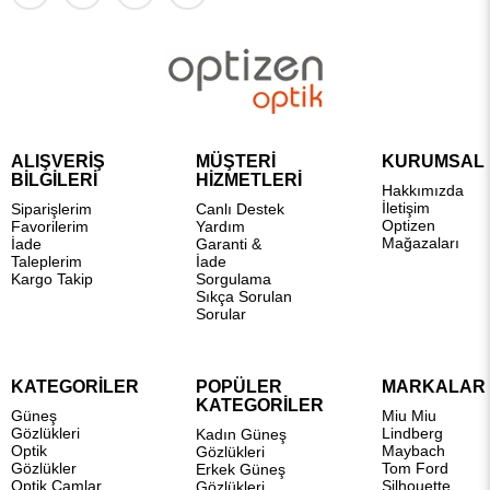
ALIŞVERİŞ
MÜŞTERİ
KURUMSAL
BİLGİLERİ
HİZMETLERİ
Hakkımızda
İletişim
Siparişlerim
Canlı Destek
Optizen
Favorilerim
Yardım
Mağazaları
İade
Garanti &
Taleplerim
İade
Kargo Takip
Sorgulama
Sıkça Sorulan
Sorular
KATEGORİLER
POPÜLER
MARKALAR
KATEGORİLER
Güneş
Miu Miu
Gözlükleri
Lindberg
Kadın Güneş
Optik
Maybach
Gözlükleri
Gözlükler
Tom Ford
Erkek Güneş
Optik Camlar
Silhouette
Gözlükleri