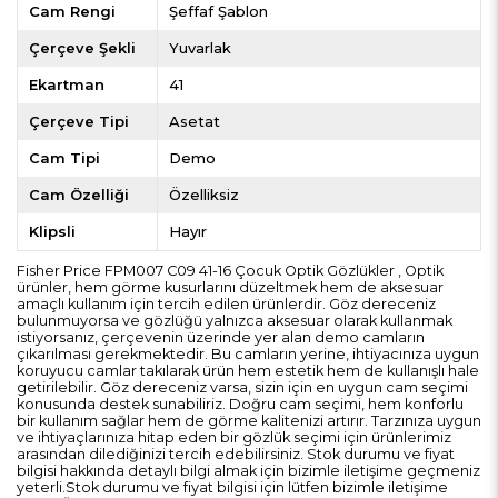
Cam Rengi
Şeffaf Şablon
Çerçeve Şekli
Yuvarlak
Ekartman
41
Çerçeve Tipi
Asetat
Cam Tipi
Demo
Cam Özelliği
Özelliksiz
Klipsli
Hayır
Fisher Price FPM007 C09 41-16 Çocuk Optik Gözlükler , Optik
ürünler, hem görme kusurlarını düzeltmek hem de aksesuar
amaçlı kullanım için tercih edilen ürünlerdir. Göz dereceniz
bulunmuyorsa ve gözlüğü yalnızca aksesuar olarak kullanmak
istiyorsanız, çerçevenin üzerinde yer alan demo camların
çıkarılması gerekmektedir. Bu camların yerine, ihtiyacınıza uygun
koruyucu camlar takılarak ürün hem estetik hem de kullanışlı hale
getirilebilir. Göz dereceniz varsa, sizin için en uygun cam seçimi
konusunda destek sunabiliriz. Doğru cam seçimi, hem konforlu
bir kullanım sağlar hem de görme kalitenizi artırır. Tarzınıza uygun
ve ihtiyaçlarınıza hitap eden bir gözlük seçimi için ürünlerimiz
arasından dilediğinizi tercih edebilirsiniz. Stok durumu ve fiyat
bilgisi hakkında detaylı bilgi almak için bizimle iletişime geçmeniz
yeterli.Stok durumu ve fiyat bilgisi için lütfen bizimle iletişime