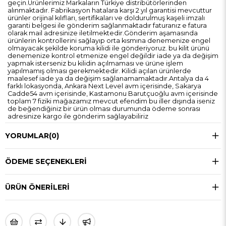
geçin.Ürünlerimiz Markaların Türkiye distribütörlerinden
alınmaktadır. Fabrikasyon hatalara karşı 2 yıl garantisi mevcuttur
ürünler orijinal kılıfları, sertifikaları ve doldurulmuş kaşeli imzalı
garanti belgesi ile gönderim sağlanmaktadır faturanız e fatura
olarak mail adresinize iletilmektedir.Gönderim aşamasında
ürünlerin kontrollerini sağlayıp orta kısmına denemenize engel
olmayacak şekilde koruma kilidi ile gönderiyoruz. bu kilit ürünü
denemenize kontrol etmenize engel değildir iade ya da değişim
yapmak isterseniz bu kilidin açılmaması ve ürüne işlem
yapılmamış olması gerekmektedir. Kilidi açılan ürünlerde
maalesef iade ya da değişim sağlanamamaktadır.Antalya da 4
farklı lokasyonda, Ankara Next Level avm içerisinde, Sakarya
Cadde54 avm içerisinde, Kastamonu Barutçuoğlu avm içerisinde
toplam 7 fiziki mağazamız mevcut efendim bu iller dışında iseniz
de beğendiğiniz bir ürün olması durumunda ödeme sonrası
adresinize kargo ile gönderim sağlayabiliriz
YORUMLAR
(0)
ÖDEME SEÇENEKLERI
ÜRÜN ÖNERILERI