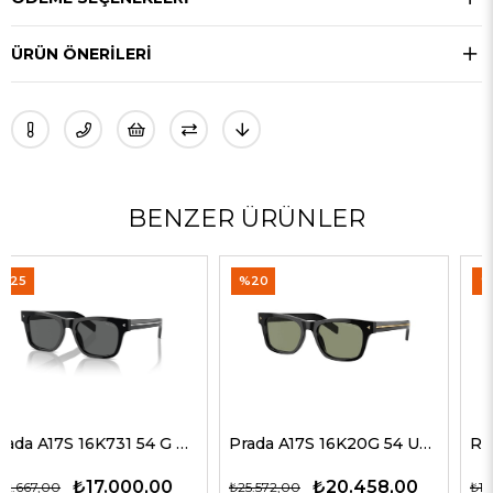
ÜRÜN ÖNERILERI
BENZER ÜRÜNLER
%20
%35
Prada A17S 16K20G 54 Unisex Güneş Gözlükleri
Rayban 4547 601/58 60 Erkek Güneş Gözlükleri
₺20.458,00
₺9.774,00
₺25.572,00
₺15.037,00