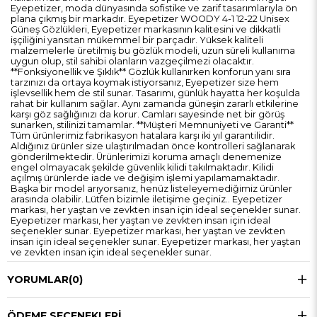
Eyepetizer, moda dünyasında sofistike ve zarif tasarımlarıyla ön
plana çıkmış bir markadır. Eyepetizer WOODY 4-1 12-22 Unisex
Güneş Gözlükleri, Eyepetizer markasının kalitesini ve dikkatli
işçiliğini yansıtan mükemmel bir parçadır. Yüksek kaliteli
malzemelerle üretilmiş bu gözlük modeli, uzun süreli kullanıma
uygun olup, stil sahibi olanların vazgeçilmezi olacaktır.
**Fonksiyonellik ve Şıklık** Gözlük kullanırken konforun yanı sıra
tarzınızı da ortaya koymak istiyorsanız, Eyepetizer size hem
işlevsellik hem de stil sunar. Tasarımı, günlük hayatta her koşulda
rahat bir kullanım sağlar. Aynı zamanda güneşin zararlı etkilerine
karşı göz sağlığınızı da korur. Camları sayesinde net bir görüş
sunarken, stilinizi tamamlar. **Müşteri Memnuniyeti ve Garanti**
Tüm ürünlerimiz fabrikasyon hatalara karşı iki yıl garantilidir.
Aldığınız ürünler size ulaştırılmadan önce kontrolleri sağlanarak
gönderilmektedir. Ürünlerimizi koruma amaçlı denemenize
engel olmayacak şekilde güvenlik kilidi takılmaktadır. Kilidi
açılmış ürünlerde iade ve değişim işlemi yapılamamaktadır.
Başka bir model arıyorsanız, henüz listeleyemediğimiz ürünler
arasında olabilir. Lütfen bizimle iletişime geçiniz.. Eyepetizer
markası, her yaştan ve zevkten insan için ideal seçenekler sunar.
Eyepetizer markası, her yaştan ve zevkten insan için ideal
seçenekler sunar. Eyepetizer markası, her yaştan ve zevkten
insan için ideal seçenekler sunar. Eyepetizer markası, her yaştan
ve zevkten insan için ideal seçenekler sunar.
YORUMLAR
(0)
ÖDEME SEÇENEKLERI