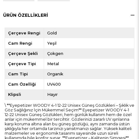
ÜRÜN ÖZELLIKLERI
Çerçeve Rengi
Gold
Cam Rengi
Yeşil
Çerçeve Şekli
Çokgen
Çerçeve Tipi
Metal
Cam Tipi
Organik
Cam Özelliği
UV400
Klipsli
Hayır
\ **Eyepetizer WOODY 4-1 12-22 Unisex Güneş Gözlükleri – Şıklık ve
Göz Sağlığınız İçin Mükemmel Seçim** Eyepetizer WOODY 4-1
12-22 Unisex Güneş Gözlükleri, hem günlük kullanım hem de özel
anlar için mükemmel bir tercihtir. Gözlerinizi zararlı UV ışınlarına
karşı koruma altına alan bu güneş gözlüğü, aynı zamanda üstün
şıklığıyla her ortamda tarzınızı yansıtmanızı sağlar. Yüksek kaliteli
malzemeler ve ergonomik tasarımı sayesinde uzun süreli
kullanımda bile konfor sunar. **Eyepetizer – Kalitenin Simgesi**