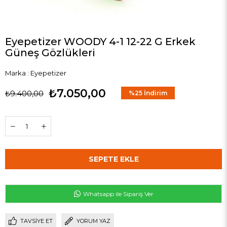
Eyepetizer WOODY 4-1 12-22 G Erkek
Güneş Gözlükleri
Marka
:
Eyepetizer
₺7.050,00
₺9.400,00
%
25
İndirim
Whatsapp ile Sipariş Ver
TAVSIYE ET
YORUM YAZ