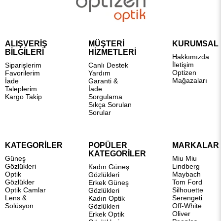
ALIŞVERİŞ
MÜŞTERİ
KURUMSAL
BİLGİLERİ
HİZMETLERİ
Hakkımızda
İletişim
Siparişlerim
Canlı Destek
Optizen
Favorilerim
Yardım
Mağazaları
İade
Garanti &
Taleplerim
İade
Kargo Takip
Sorgulama
Sıkça Sorulan
Sorular
KATEGORİLER
POPÜLER
MARKALAR
KATEGORİLER
Güneş
Miu Miu
Gözlükleri
Lindberg
Kadın Güneş
Optik
Maybach
Gözlükleri
Gözlükler
Tom Ford
Erkek Güneş
Optik Camlar
Silhouette
Gözlükleri
Lens &
Serengeti
Kadın Optik
Solüsyon
Off-White
Gözlükleri
Oliver
Erkek Optik