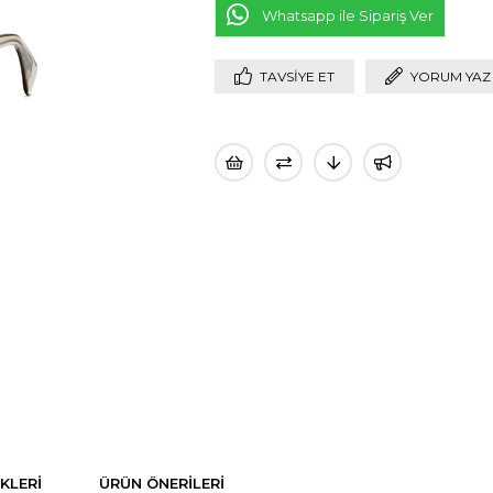
Whatsapp ile Sipariş Ver
TAVSIYE ET
YORUM YAZ
KLERI
ÜRÜN ÖNERILERI