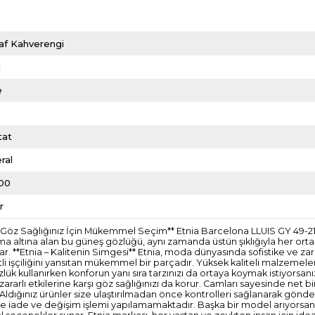
af Kahverengi
l
e
tat
ral
00
r
 ve Göz Sağlığınız İçin Mükemmel Seçim** Etnia Barcelona LLUIS GY 49-
oruma altına alan bu güneş gözlüğü, aynı zamanda üstün şıklığıyla her or
. **Etnia – Kalitenin Simgesi** Etnia, moda dünyasında sofistike ve zari
tli işçiliğini yansıtan mükemmel bir parçadır. Yüksek kaliteli malzemeler
zlük kullanırken konforun yanı sıra tarzınızı da ortaya koymak istiyorsanı
rarlı etkilerine karşı göz sağlığınızı da korur. Camları sayesinde net b
idir. Aldığınız ürünler size ulaştırılmadan önce kontrolleri sağlanarak 
erde iade ve değişim işlemi yapılamamaktadır. Başka bir model arıyorsanı