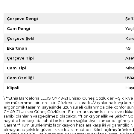
Çerçeve Rengi
Şeff
Cam Rengi
Yeşi
Çerçeve Şekli
Kar
Ekartman
49
Çerçeve Tipi
Ase
Cam Tipi
Mine
Cam Özelliği
UV4
Klipsli
Hayı
\ **Etnia Barcelona LLUIS GY 49-21 Unisex Güneş Gözlükleri – Şıklık
için mükemmel bir tercihtir. Gözlerinizi zararlı UV ışınlarına karşı k
ergonomik tasarımı sayesinde uzun süreli kullanımda bile konfor sunar
GY 49-21 Unisex Güneş Gözlükleri, Etnia markasının kalitesini ve dikka
sahibi olanların vazgeçilmezi olacaktır. **Fonksiyonellik ve Şıklık** Gö
hayatta her koşulda rahat bir kullanım sağlar. Aynı zamanda güneşin za
Garanti** Tüm ürünlerimiz fabrikasyon hatalara karşı iki yıl garantil
olmayacak şekilde güvenlik kilidi takılmaktadır. Kilidi açılmış ürünl