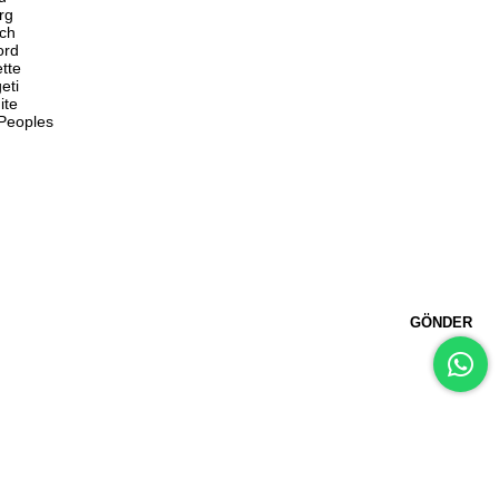
rg
ch
ord
ette
eti
ite
 Peoples
GÖNDER