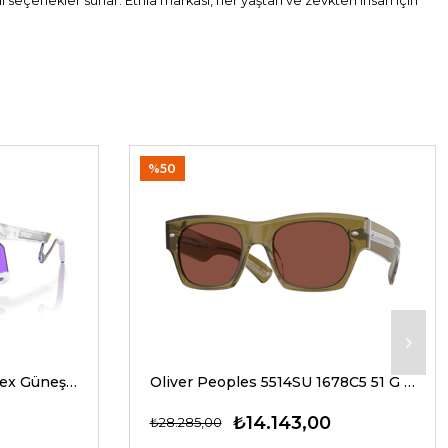
al seçenekler sunar. Etnia markası, her yaştan ve zevkten insan için
%50
Oakley 9237 02 39 G Unisex Güneş Gözlükleri
Oliver Peoples 5514SU 1678C5 51 G Unisex Güneş Gözlükleri
₺14.143,00
₺28.285,00