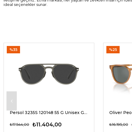
iletişime geçiniz.. Etnia markası, her yaştan ve zevkten insan için id
ideal seçenekler sunar.
%35
%25
Persol 3235S 120148 55 G Unisex Güneş Gözlükleri
₺11.404,00
₺17.544,00
₺16.195,00