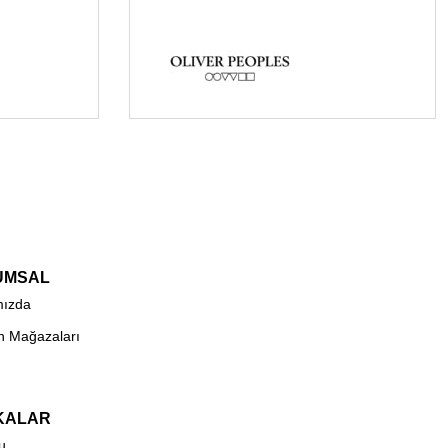
UMSAL
mızda
n Mağazaları
KALAR
u