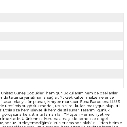
21 Unisex Güneş Gözlükleri, hem günlük kullanım hem de özel anlar
tamda tarzınızı yansıtmanızı sağlar. Yüksek kaliteli malzemeler ve
f tasarımlarıyla ön plana çıkmış bir markadır. Etnia Barcelona LLUIS
le üretilmiş bu gözlük modeli, uzun süreli kullanıma uygun olup, stil
z, Etnia size hem işlevsellik hem de stil sunar. Tasarımı, günlük
ir görüş sunarken, stilinizi tamamlar. **Müşteri Memnuniyeti ve
gönderilmektedir. Ürünlerimizi koruma amaçlı denemenize engel
z, henüz listeleyemediğimiz ürünler arasında olabilir. Lütfen bizimle