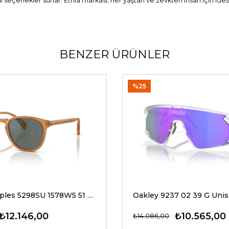
eal seçenekler sunar. Etnia markası, her yaştan ve zevkten insan için ide
BENZER ÜRÜNLER
%25
Oliver Peoples 5298SU 1578W5 51 G Unisex Güneş Gözlükleri
₺12.146,00
₺10.565,00
₺14.086,00