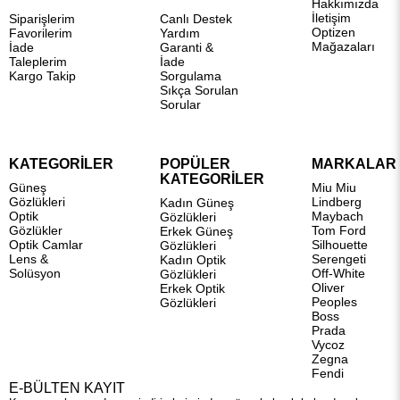
Hakkımızda
İletişim
Siparişlerim
Canlı Destek
Optizen
Favorilerim
Yardım
Mağazaları
İade
Garanti &
Taleplerim
İade
Kargo Takip
Sorgulama
Sıkça Sorulan
Sorular
KATEGORİLER
POPÜLER
MARKALAR
KATEGORİLER
Güneş
Miu Miu
Gözlükleri
Lindberg
Kadın Güneş
Optik
Maybach
Gözlükleri
Gözlükler
Tom Ford
Erkek Güneş
Optik Camlar
Silhouette
Gözlükleri
Lens &
Serengeti
Kadın Optik
Solüsyon
Off-White
Gözlükleri
Oliver
Erkek Optik
Peoples
Gözlükleri
Boss
Prada
Vycoz
Zegna
Fendi
E-BÜLTEN KAYIT