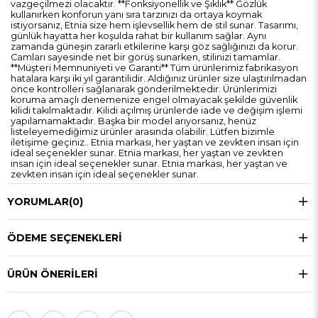
vazgeçilmezi olacaktır. **Fonksiyonellik ve Şıklık** Gözlük
kullanırken konforun yanı sıra tarzınızı da ortaya koymak
istiyorsanız, Etnia size hem işlevsellik hem de stil sunar. Tasarımı,
günlük hayatta her koşulda rahat bir kullanım sağlar. Aynı
zamanda güneşin zararlı etkilerine karşı göz sağlığınızı da korur.
Camları sayesinde net bir görüş sunarken, stilinizi tamamlar.
**Müşteri Memnuniyeti ve Garanti** Tüm ürünlerimiz fabrikasyon
hatalara karşı iki yıl garantilidir. Aldığınız ürünler size ulaştırılmadan
önce kontrolleri sağlanarak gönderilmektedir. Ürünlerimizi
koruma amaçlı denemenize engel olmayacak şekilde güvenlik
kilidi takılmaktadır. Kilidi açılmış ürünlerde iade ve değişim işlemi
yapılamamaktadır. Başka bir model arıyorsanız, henüz
listeleyemediğimiz ürünler arasında olabilir. Lütfen bizimle
iletişime geçiniz.. Etnia markası, her yaştan ve zevkten insan için
ideal seçenekler sunar. Etnia markası, her yaştan ve zevkten
insan için ideal seçenekler sunar. Etnia markası, her yaştan ve
zevkten insan için ideal seçenekler sunar.
YORUMLAR
(0)
ÖDEME SEÇENEKLERI
ÜRÜN ÖNERILERI