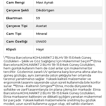
Cam Rengi
Mavi Aynalı
Çerçeve Şekli
Dikdörtgen
Ekartman
59
Çerçeve Tipi
Asetat
Cam Tipi
Mineral
Cam Özelliği
UV400
Klipsli
Hayır
\ **Etnia Barcelona KOHLMARKT 2 BLHV 59-15 Erkek Güneş
Gözlükleri – Şıklık ve Göz Sağlığınız İçin Mükemmel Seçim** Etnia
Barcelona KOHLMARKT 2 BLHV 59-15 Erkek Güneş Gözlükleri,
hem günlük kullanım hem de özel anlar için mükemmel bir
tercihtir. Gözlerinizi zararlı UV ışınlarına karşı koruma altına alan bu
güneş gözlüğü, aynı zamanda üstün şıklığıyla her ortamda
tarzınızı yansıtmanızı sağlar. Yüksek kaliteli malzemeler ve
ergonomik tasarımı sayesinde uzun süreli kullanımda bile konfor
sunar. **Etnia – Kalitenin Simgesi** Etnia, moda dünyasında
sofistike ve zarif tasarımlarıyla ön plana çıkmış bir markadır. Etnia
Barcelona KOHLMARKT 2 BLHV 59-15 Erkek Güneş Gözlükleri,
Etnia markasının kalitesini ve dikkatli işçiliğini yansıtan mükemmel
bir parçadır. Yüksek kaliteli malzemelerle üretilmiş bu gözlük
modeli, uzun süreli kullanıma uygun olup, stil sahibi olanların