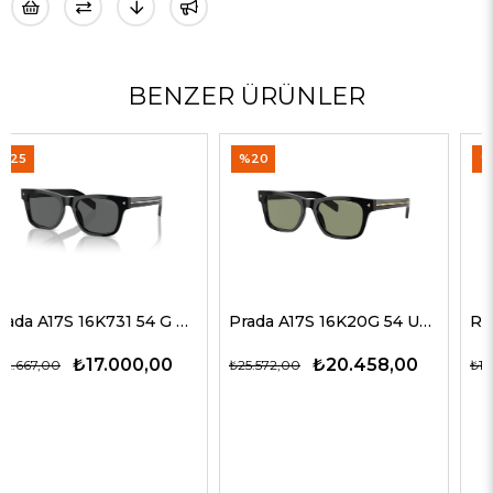
BENZER ÜRÜNLER
%20
%35
Prada A17S 16K20G 54 Unisex Güneş Gözlükleri
Rayban 4547 601/58 60 Erkek Güneş Gözlükleri
₺20.458,00
₺9.774,00
₺25.572,00
₺15.037,00