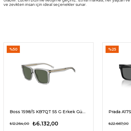
olabilir. Lütfen bizimle iletişime geçiniz.. Etnia markası, her yaştan 
ve zevkten insan için ideal seçenekler sunar.
%50
%25
Boss 1598/S KB7QT 55 G Erkek Güneş Gözlükleri
₺6.132,00
₺12.264,00
₺22.667,00