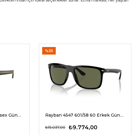
e zevkten insan için ideal seçenekler sunar. Etnia markası, her yaştan
%35
Prada A17S 16K20G 54 Unisex Güneş Gözlükleri
Rayban 4547 601/58 60 Erkek Güneş Gözlükleri
₺9.774,00
₺15.037,00