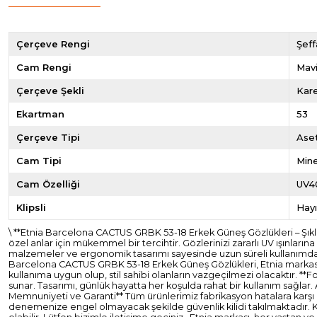
Çerçeve Rengi
Şeff
Cam Rengi
Mav
Çerçeve Şekli
Kar
Ekartman
53
Çerçeve Tipi
Ase
Cam Tipi
Mine
Cam Özelliği
UV4
Klipsli
Hayı
\ **Etnia Barcelona CACTUS GRBK 53-18 Erkek Güneş Gözlükleri – Şı
özel anlar için mükemmel bir tercihtir. Gözlerinizi zararlı UV ışınları
malzemeler ve ergonomik tasarımı sayesinde uzun süreli kullanımda bil
Barcelona CACTUS GRBK 53-18 Erkek Güneş Gözlükleri, Etnia markasının
kullanıma uygun olup, stil sahibi olanların vazgeçilmezi olacaktır. **Fo
sunar. Tasarımı, günlük hayatta her koşulda rahat bir kullanım sağlar. 
Memnuniyeti ve Garanti** Tüm ürünlerimiz fabrikasyon hatalara karşı ik
denemenize engel olmayacak şekilde güvenlik kilidi takılmaktadır. K