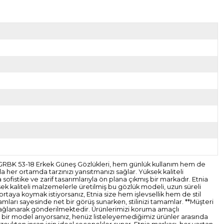
 GRBK 53-18 Erkek Güneş Gözlükleri, hem günlük kullanım hem de
la her ortamda tarzınızı yansıtmanızı sağlar. Yüksek kaliteli
fistike ve zarif tasarımlarıyla ön plana çıkmış bir markadır. Etnia
ek kaliteli malzemelerle üretilmiş bu gözlük modeli, uzun süreli
 ortaya koymak istiyorsanız, Etnia size hem işlevsellik hem de stil
amları sayesinde net bir görüş sunarken, stilinizi tamamlar. **Müşteri
ri sağlanarak gönderilmektedir. Ürünlerimizi koruma amaçlı
 bir model arıyorsanız, henüz listeleyemediğimiz ürünler arasında