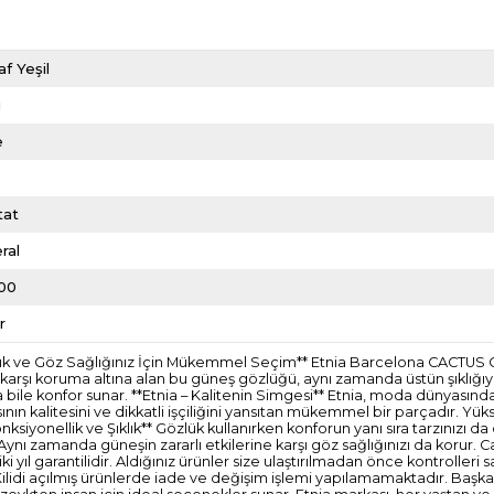
af Yeşil
i
e
tat
ral
00
r
klık ve Göz Sağlığınız İçin Mükemmel Seçim** Etnia Barcelona CACTUS
na karşı koruma altına alan bu güneş gözlüğü, aynı zamanda üstün şıklığıy
e konfor sunar. **Etnia – Kalitenin Simgesi** Etnia, moda dünyasında so
 kalitesini ve dikkatli işçiliğini yansıtan mükemmel bir parçadır. Yüks
nksiyonellik ve Şıklık** Gözlük kullanırken konforun yanı sıra tarzınızı da
Aynı zamanda güneşin zararlı etkilerine karşı göz sağlığınızı da korur. C
i yıl garantilidir. Aldığınız ürünler size ulaştırılmadan önce kontrolle
ilidi açılmış ürünlerde iade ve değişim işlemi yapılamamaktadır. Başka