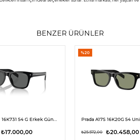
ve zevkten insan için ideal seçenekler sunar. Etnia markası, her yaştan v
BENZER ÜRÜNLER
%20
Prada A17S 16K731 54 G Erkek Güneş Gözlükleri
₺17.000,00
₺20.458,00
₺25.572,00