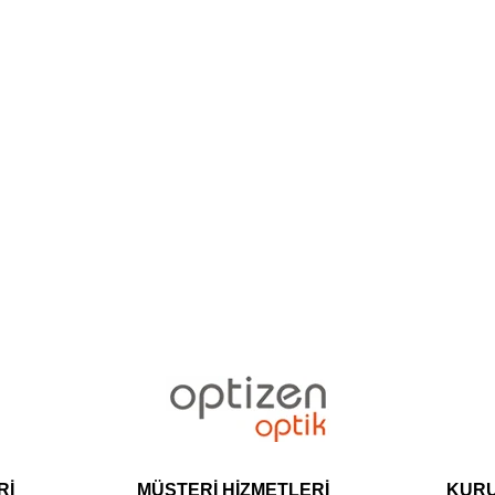
Rİ
MÜŞTERİ HİZMETLERİ
KUR