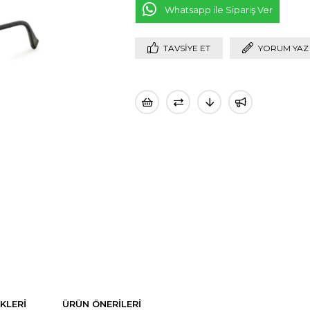
Whatsapp ile Sipariş Ver
TAVSIYE ET
YORUM YAZ
KLERI
ÜRÜN ÖNERILERI