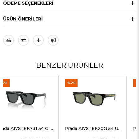
ÖDEME SEÇENEKLERI
ÜRÜN ÖNERILERI
BENZER ÜRÜNLER
%20
%35
Prada A17S 16K20G 54 Unisex Güneş Gözlükleri
Rayban 4547 601/58 60 Erkek Güneş Gözlükleri