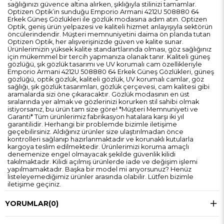
sağlığınızı güvence altına alırken, şıklığıyla stilinizi tamamlar.
Optizen Optik’in sunduğu Emporio Armani 4212U 508880 64
Erkek Güneş Gözlükleri ile gözlük modasına adım atın. Optizen
Optik, geniş ürün yelpazesi ve kaliteli hizmet anlayışıyla sektörün
öncülerindendir. Müşteri memnuniyetini daima ön planda tutan
Optizen Optik, her alışverişinizde güven ve kalite sunar.
Ürünlerimizin yüksek kalite standartlarında olması, göz sağlığınız
için mükemmel bir tercih yapmanıza olanak tanır. Kaliteli güneş
gözlüğü, şık gözlük tasarımı ve UV korumalı cam özellikleriyle
Emporio Armani 4212U 508880 64 Erkek Güneş Gözlükleri, güneş
gözlüğü, optik gözlük, kaliteli gözlük, UV korumalı camlar, göz
sağlığı, şık gözlük tasarımları, gözlük çerçevesi, cam kalitesi gibi
aramalarda sizi öne çıkaracaktır. Gözlük modasının en üst
sıralarında yer almak ve gözlerinizi korurken stil sahibi olmak
istiyorsanız, bu ürün tam size göre! *Müşteri Memnuniyeti ve
Garanti* Tüm ürünlerimiz fabrikasyon hatalara karşı iki yıl
garantilidir. Herhangi bir problemde bizimle iletişime
geçebilirsiniz. Aldığınız ürünler size ulaştırılmadan önce
kontrolleri sağlanıp hazırlanmaktadır ve korunaklı kutularla
kargoya teslim edilmektedir. Ürünlerimizi koruma amaçlı
denemenize engel olmayacak şekilde güvenlik kilidi
takılmaktadır. Kilidi açılmış ürünlerde iade ve değişim işlemi
yapılmamaktadır. Başka bir model mi arıyorsunuz? Henüz
listeleyemediğimiz ürünler arasında olabilir. Lütfen bizimle
iletişime geçiniz.
YORUMLAR
(0)