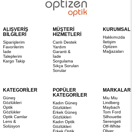
ALIŞVERİŞ
MÜŞTERİ
KURUMSAL
BİLGİLERİ
HİZMETLERİ
Hakkımızda
İletişim
Siparişlerim
Canlı Destek
Optizen
Favorilerim
Yardım
Mağazaları
İade
Garanti &
Taleplerim
İade
Kargo Takip
Sorgulama
Sıkça Sorulan
Sorular
KATEGORİLER
POPÜLER
MARKALAR
KATEGORİLER
Güneş
Miu Miu
Gözlükleri
Lindberg
Kadın Güneş
Optik
Maybach
Gözlükleri
Gözlükler
Tom Ford
Erkek Güneş
Optik Camlar
Silhouette
Gözlükleri
Lens &
Serengeti
Kadın Optik
Solüsyon
Off-White
Gözlükleri
Oliver
Erkek Optik