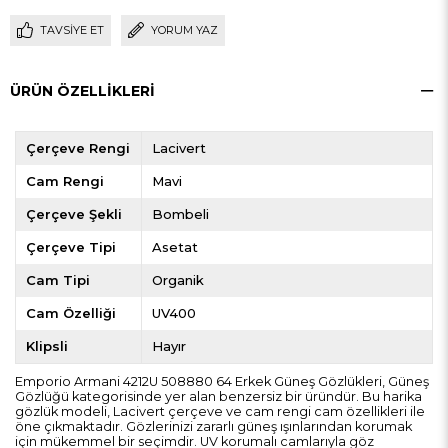
TAVSIYE ET
YORUM YAZ
ÜRÜN ÖZELLIKLERI
Çerçeve Rengi
Lacivert
Cam Rengi
Mavi
Çerçeve Şekli
Bombeli
Çerçeve Tipi
Asetat
Cam Tipi
Organik
Cam Özelliği
UV400
Klipsli
Hayır
Emporio Armani 4212U 508880 64 Erkek Güneş Gözlükleri, Güneş
Gözlüğü kategorisinde yer alan benzersiz bir üründür. Bu harika
gözlük modeli, Lacivert çerçeve ve cam rengi cam özellikleri ile
öne çıkmaktadır. Gözlerinizi zararlı güneş ışınlarından korumak
için mükemmel bir seçimdir. UV korumalı camlarıyla göz