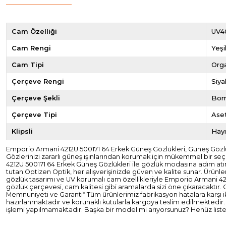
Cam Özelliği
UV4
Cam Rengi
Yeşi
Cam Tipi
Org
Çerçeve Rengi
Siya
Çerçeve Şekli
Bom
Çerçeve Tipi
Ase
Klipsli
Hayı
Emporio Armani 4212U 500171 64 Erkek Güneş Gözlükleri, Güneş Gözlüğ
Gözlerinizi zararlı güneş ışınlarından korumak için mükemmel bir seçi
4212U 500171 64 Erkek Güneş Gözlükleri ile gözlük modasına adım atı
tutan Optizen Optik, her alışverişinizde güven ve kalite sunar. Ürünle
gözlük tasarımı ve UV korumalı cam özellikleriyle Emporio Armani 4212
gözlük çerçevesi, cam kalitesi gibi aramalarda sizi öne çıkaracaktır. 
Memnuniyeti ve Garanti* Tüm ürünlerimiz fabrikasyon hatalara karşı iki 
hazırlanmaktadır ve korunaklı kutularla kargoya teslim edilmektedir.
işlemi yapılmamaktadır. Başka bir model mi arıyorsunuz? Henüz listel