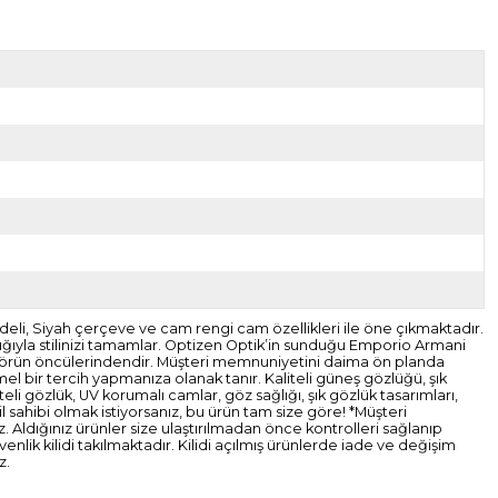
li, Siyah çerçeve ve cam rengi cam özellikleri ile öne çıkmaktadır.
lığıyla stilinizi tamamlar. Optizen Optik’in sunduğu Emporio Armani
sektörün öncülerindendir. Müşteri memnuniyetini daima ön planda
el bir tercih yapmanıza olanak tanır. Kaliteli güneş gözlüğü, şık
i gözlük, UV korumalı camlar, göz sağlığı, şık gözlük tasarımları,
l sahibi olmak istiyorsanız, bu ürün tam size göre! *Müşteri
. Aldığınız ürünler size ulaştırılmadan önce kontrolleri sağlanıp
ik kilidi takılmaktadır. Kilidi açılmış ürünlerde iade ve değişim
z.