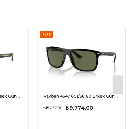
%35
Prada A17S 16K20G 54 Unisex Güneş Gözlükleri
Rayban 4547 601/58 60 Erkek Güneş Gözlükleri
₺9.774,00
₺15.037,00