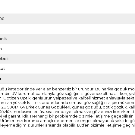
00
l
anik
h
beli
tat
r
ü kategorisinde yer alan benzersiz bir üründür. Bu harika gözlük mode
mdir. UV korumalı camlarıyla göz sağlığınızı güvence altına alırken, şık
n. Optizen Optik, geniş ürün yelpazesi ve kaliteli hizmet anlayışıyla 
rimizin yüksek kalite standartlarında olması, göz sağlığınız için mükemm
U 500171 64 Erkek Güneş Gözlükleri, güneş gözlüğü, optik gözlük, kalitel
Gözlük modasının en üst sıralarında yer almak ve gözlerinizi korurken sti
yıl garantilidir. Herhangi bir problemde bizimle iletişime geçebilirsiniz
 Ürünlerimizi koruma amaçlı denemenize engel olmayacak şekilde güvenl
eyemediğimiz ürünler arasında olabilir. Lütfen bizimle iletişime geçini