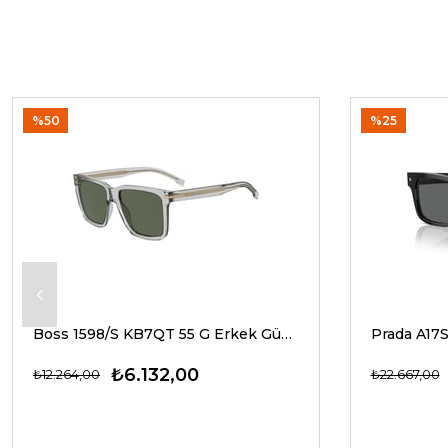
%50
%25
Boss 1598/S KB7QT 55 G Erkek Güneş Gözlükleri
₺6.132,00
₺12.264,00
₺22.667,00