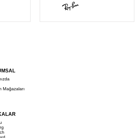
UMSAL
mızda
n Mağazaları
KALAR
u
rg
ch
ord