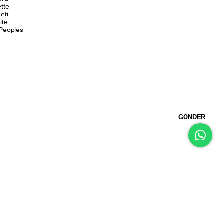
ette
eti
ite
 Peoples
GÖNDER