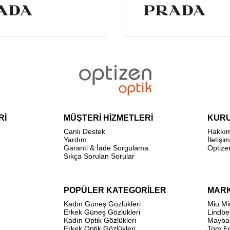
Rİ
MÜŞTERİ HİZMETLERİ
KUR
Canlı Destek
Hakkı
Yardım
İletişim
Garanti & İade Sorgulama
Optize
Sıkça Sorulan Sorular
POPÜLER KATEGORİLER
MAR
Kadın Güneş Gözlükleri
Miu Mi
Erkek Güneş Gözlükleri
Lindbe
Kadın Optik Gözlükleri
Mayba
Erkek Optik Gözlükleri
Tom F