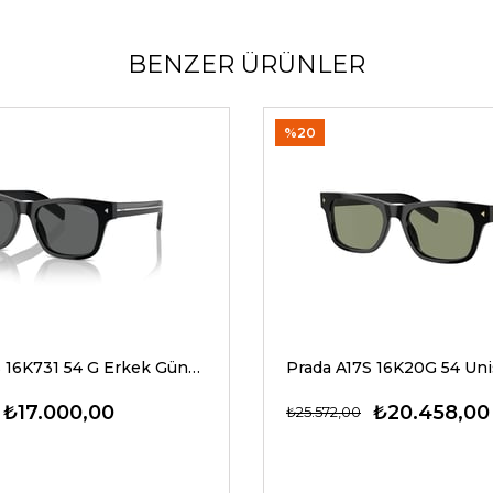
BENZER ÜRÜNLER
%20
Prada A17S 16K731 54 G Erkek Güneş Gözlükleri
₺17.000,00
₺20.458,00
₺25.572,00