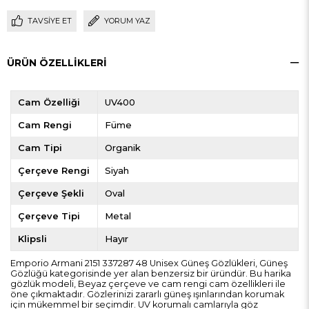
TAVSIYE ET
YORUM YAZ
ÜRÜN ÖZELLIKLERI
Cam Özelliği
UV400
Cam Rengi
Füme
Cam Tipi
Organik
Çerçeve Rengi
Siyah
Çerçeve Şekli
Oval
Çerçeve Tipi
Metal
Klipsli
Hayır
Emporio Armani 2151 337287 48 Unisex Güneş Gözlükleri, Güneş
Gözlüğü kategorisinde yer alan benzersiz bir üründür. Bu harika
gözlük modeli, Beyaz çerçeve ve cam rengi cam özellikleri ile
öne çıkmaktadır. Gözlerinizi zararlı güneş ışınlarından korumak
için mükemmel bir seçimdir. UV korumalı camlarıyla göz