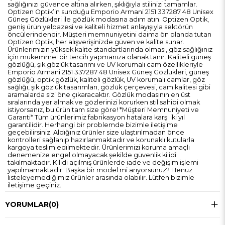
sağlığınızı güvence altına alırken, şıklığıyla stilinizi tamamlar.
Optizen Optik’in sunduğu Emporio Armani 2151 337287 48 Unisex
Güneş Gözlükleri ile gözlük modasına adım atın. Optizen Optik,
geniş ürün yelpazesi ve kaliteli hizmet anlayışıyla sektörün
öncülerindendir. Müşteri memnuniyetini daima ön planda tutan
Optizen Optik, her alışverişinizde güven ve kalite sunar.
Ürünlerimizin yüksek kalite standartlarında olması, göz sağlığınız
için mükemmel bir tercih yapmanıza olanak tanır. Kaliteli güneş
gözlüğü, şık gözlük tasarımı ve UV korumalı cam özellikleriyle
Emporio Armani 2151 337287 48 Unisex Güneş Gözlükleri, güneş
gözlüğü, optik gözlük, kaliteli gözlük, UV korumalı camlar, göz
sağlığı, şık gözlük tasarımları, gözlük çerçevesi, cam kalitesi gibi
aramalarda sizi öne çıkaracaktır. Gözlük modasının en üst
sıralarında yer almak ve gözlerinizi korurken stil sahibi olmak
istiyorsanız, bu ürün tam size göre! *Müşteri Memnuniyeti ve
Garanti* Tüm ürünlerimiz fabrikasyon hatalara karşı iki yıl
garantilidir. Herhangi bir problemde bizimle iletişime
geçebilirsiniz. Aldığınız ürünler size ulaştırılmadan önce
kontrolleri sağlanıp hazırlanmaktadır ve korunaklı kutularla
kargoya teslim edilmektedir. Ürünlerimizi koruma amaçlı
denemenize engel olmayacak şekilde güvenlik kilidi
takılmaktadır. Kilidi açılmış ürünlerde iade ve değişim işlemi
yapılmamaktadır. Başka bir model mi arıyorsunuz? Henüz
listeleyemediğimiz ürünler arasında olabilir. Lütfen bizimle
iletişime geçiniz.
YORUMLAR
(0)