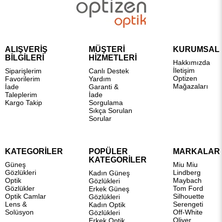
ALIŞVERİŞ
MÜŞTERİ
KURUMSAL
BİLGİLERİ
HİZMETLERİ
Hakkımızda
İletişim
Siparişlerim
Canlı Destek
Optizen
Favorilerim
Yardım
Mağazaları
İade
Garanti &
Taleplerim
İade
Kargo Takip
Sorgulama
Sıkça Sorulan
Sorular
KATEGORİLER
POPÜLER
MARKALAR
KATEGORİLER
Güneş
Miu Miu
Gözlükleri
Lindberg
Kadın Güneş
Optik
Maybach
Gözlükleri
Gözlükler
Tom Ford
Erkek Güneş
Optik Camlar
Silhouette
Gözlükleri
Lens &
Serengeti
Kadın Optik
Solüsyon
Off-White
Gözlükleri
Oliver
Erkek Optik