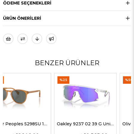
ÖDEME SEÇENEKLERI
ÜRÜN ÖNERILERI
BENZER ÜRÜNLER
%25
%50
Oakley 9237 02 39 G Unisex Güneş Gözlükleri
Oliver Peoples 5514SU 1678C5 51 G Unisex Güneş Gözlükleri