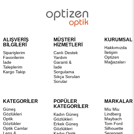
ALIŞVERİŞ
MÜŞTERİ
KURUMSAL
BİLGİLERİ
HİZMETLERİ
Hakkımızda
İletişim
Siparişlerim
Canlı Destek
Optizen
Favorilerim
Yardım
Mağazaları
İade
Garanti &
Taleplerim
İade
Kargo Takip
Sorgulama
Sıkça Sorulan
Sorular
KATEGORİLER
POPÜLER
MARKALAR
KATEGORİLER
Güneş
Miu Miu
Gözlükleri
Lindberg
Kadın Güneş
Optik
Maybach
Gözlükleri
Gözlükler
Tom Ford
Erkek Güneş
Optik Camlar
Silhouette
Gözlükleri
Lens &
Serengeti
Kadın Optik