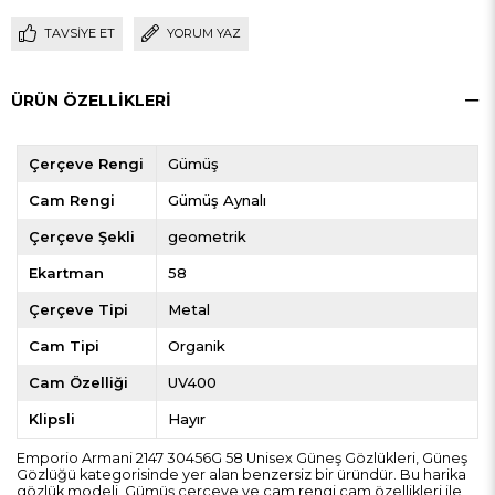
TAVSIYE ET
YORUM YAZ
ÜRÜN ÖZELLIKLERI
Çerçeve Rengi
Gümüş
Cam Rengi
Gümüş Aynalı
Çerçeve Şekli
geometrik
Ekartman
58
Çerçeve Tipi
Metal
Cam Tipi
Organik
Cam Özelliği
UV400
Klipsli
Hayır
Emporio Armani 2147 30456G 58 Unisex Güneş Gözlükleri, Güneş
Gözlüğü kategorisinde yer alan benzersiz bir üründür. Bu harika
gözlük modeli, Gümüş çerçeve ve cam rengi cam özellikleri ile