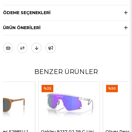
ÖDEME SEÇENEKLERI
ÜRÜN ÖNERILERI
BENZER ÜRÜNLER
%25
%50
Oakley 9237 02 39 G Unisex Güneş Gözlükleri
Oliver Peoples 5514SU 1678C5 51 G Unisex Güneş Gözlükleri