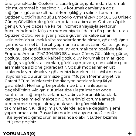
öne çıkmaktadır. Gözlerinizi zararlı güneş ışınlarından korumak
için mükemmel bir seçimdir. UV korumalı camlarıyla göz
sağlığınızı güvence altına alırken, şıklığıyla stilinizi tamamlar.
Optizen Optik’in sunduğu Emporio Armani 2147 30456G 58 Unisex
Güneş Gözlükleri ile gözlük modasına adım atın. Optizen Optik,
geniş ürün yelpazesi ve kaliteli hizmet anlayışıyla sektörün
öncülerindendir. Müşteri memnuniyetini daima ön planda tutan
Optizen Optik, her alışverişinizde güven ve kalite sunar.
Ürünlerimizin yüksek kalite standartlarında olması, göz sağlığınız
için mükemmel bir tercih yapmanıza olanak tanır. Kaliteli güneş
gözlüğü, şık gözlük tasarımı ve UV korumalı cam özellikleriyle
Emporio Armani 2147 30456G 58 Unisex Güneş Gözlükleri, güneş
gözlüğü, optik gözlük, kaliteli gözlük, UV korumalı camlar, göz
sağlığı, şık gözlük tasarımları, gözlük çerçevesi, cam kalitesi gibi
aramalarda sizi öne çıkaracaktır. Gözlük modasının en üst
sıralarında yer almak ve gözlerinizi korurken stil sahibi olmak
istiyorsanız, bu ürün tam size göre! *Müşteri Memnuniyeti ve
Garanti* Tüm ürünlerimiz fabrikasyon hatalara karşı iki yıl
garantilidir. Herhangi bir problemde bizimle iletişime
geçebilirsiniz. Aldığınız ürünler size ulaştırılmadan önce
kontrolleri sağlanıp hazırlanmaktadır ve korunaklı kutularla
kargoya teslim edilmektedir. Ürünlerimizi koruma amaçlı
denemenize engel olmayacak şekilde güvenlik kilidi
takılmaktadır. Kilidi açılmış ürünlerde iade ve değişim işlemi
yapılmamaktadır. Başka bir model mi arıyorsunuz? Henüz
listeleyemediğimiz ürünler arasında olabilir. Lütfen bizimle
iletişime geçiniz.
YORUMLAR
(0)