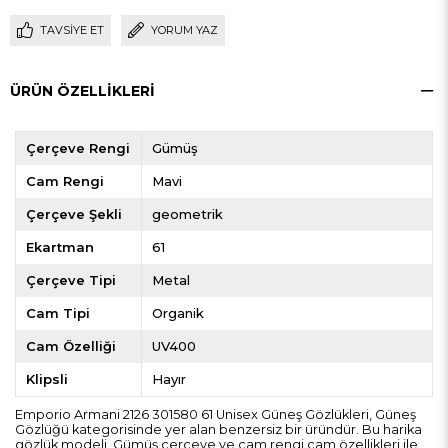
TAVSIYE ET
YORUM YAZ
ÜRÜN ÖZELLIKLERI
Çerçeve Rengi
Gümüş
Cam Rengi
Mavi
Çerçeve Şekli
geometrik
Ekartman
61
Çerçeve Tipi
Metal
Cam Tipi
Organik
Cam Özelliği
UV400
Klipsli
Hayır
Emporio Armani 2126 301580 61 Unisex Güneş Gözlükleri, Güneş
Gözlüğü kategorisinde yer alan benzersiz bir üründür. Bu harika
gözlük modeli, Gümüş çerçeve ve cam rengi cam özellikleri ile