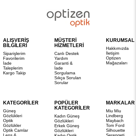
ALIŞVERİŞ
MÜŞTERİ
KURUMSAL
BİLGİLERİ
HİZMETLERİ
Hakkımızda
İletişim
Siparişlerim
Canlı Destek
Optizen
Favorilerim
Yardım
Mağazaları
İade
Garanti &
Taleplerim
İade
Kargo Takip
Sorgulama
Sıkça Sorulan
Sorular
KATEGORİLER
POPÜLER
MARKALAR
KATEGORİLER
Güneş
Miu Miu
Gözlükleri
Lindberg
Kadın Güneş
Optik
Maybach
Gözlükleri
Gözlükler
Tom Ford
Erkek Güneş
Optik Camlar
Silhouette
Gözlükleri
Lens &
Serengeti
Kadın Optik