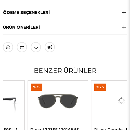
ÖDEME SEÇENEKLERI
ÜRÜN ÖNERILERI
BENZER ÜRÜNLER
%35
%25
Persol 3235S 120148 55 G Unisex Güneş Gözlükleri
Oliver Peoples 5298SU 1578W5 51 G Unisex Güneş Gözlükleri