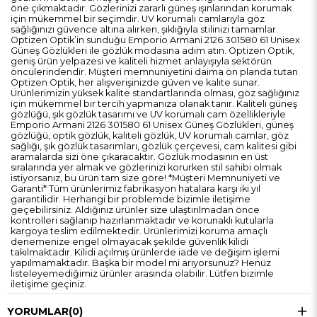
öne çıkmaktadır. Gözlerinizi zararlı güneş ışınlarından korumak
için mükemmel bir seçimdir. UV korumalı camlarıyla göz
sağlığınızı güvence altına alırken, şıklığıyla stilinizi tamamlar.
Optizen Optik’in sunduğu Emporio Armani 2126 301580 61 Unisex
Güneş Gözlükleri ile gözlük modasına adım atın. Optizen Optik,
geniş ürün yelpazesi ve kaliteli hizmet anlayışıyla sektörün
öncülerindendir. Müşteri memnuniyetini daima ön planda tutan
Optizen Optik, her alışverişinizde güven ve kalite sunar.
Ürünlerimizin yüksek kalite standartlarında olması, göz sağlığınız
için mükemmel bir tercih yapmanıza olanak tanır. Kaliteli güneş
gözlüğü, şık gözlük tasarımı ve UV korumalı cam özellikleriyle
Emporio Armani 2126 301580 61 Unisex Güneş Gözlükleri, güneş
gözlüğü, optik gözlük, kaliteli gözlük, UV korumalı camlar, göz
sağlığı, şık gözlük tasarımları, gözlük çerçevesi, cam kalitesi gibi
aramalarda sizi öne çıkaracaktır. Gözlük modasının en üst
sıralarında yer almak ve gözlerinizi korurken stil sahibi olmak
istiyorsanız, bu ürün tam size göre! *Müşteri Memnuniyeti ve
Garanti* Tüm ürünlerimiz fabrikasyon hatalara karşı iki yıl
garantilidir. Herhangi bir problemde bizimle iletişime
geçebilirsiniz. Aldığınız ürünler size ulaştırılmadan önce
kontrolleri sağlanıp hazırlanmaktadır ve korunaklı kutularla
kargoya teslim edilmektedir. Ürünlerimizi koruma amaçlı
denemenize engel olmayacak şekilde güvenlik kilidi
takılmaktadır. Kilidi açılmış ürünlerde iade ve değişim işlemi
yapılmamaktadır. Başka bir model mi arıyorsunuz? Henüz
listeleyemediğimiz ürünler arasında olabilir. Lütfen bizimle
iletişime geçiniz.
YORUMLAR
(0)