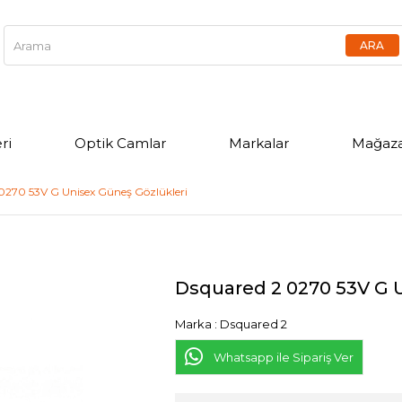
ri
Optik Camlar
Markalar
Mağaza
0270 53V G Unisex Güneş Gözlükleri
Dsquared 2 0270 53V G 
Marka
:
Dsquared 2
Whatsapp ile Sipariş Ver