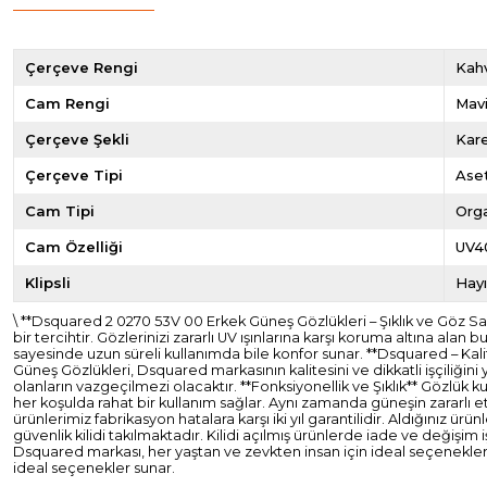
Çerçeve Rengi
Kahv
Cam Rengi
Mav
Çerçeve Şekli
Kar
Çerçeve Tipi
Ase
Cam Tipi
Org
Cam Özelliği
UV4
Klipsli
Hayı
\ **Dsquared 2 0270 53V 00 Erkek Güneş Gözlükleri – Şıklık ve Göz
bir tercihtir. Gözlerinizi zararlı UV ışınlarına karşı koruma altına a
sayesinde uzun süreli kullanımda bile konfor sunar. **Dsquared – Kal
Güneş Gözlükleri, Dsquared markasının kalitesini ve dikkatli işçiliğin
olanların vazgeçilmezi olacaktır. **Fonksiyonellik ve Şıklık** Gözlük k
her koşulda rahat bir kullanım sağlar. Aynı zamanda güneşin zararlı et
ürünlerimiz fabrikasyon hatalara karşı iki yıl garantilidir. Aldığını
güvenlik kilidi takılmaktadır. Kilidi açılmış ürünlerde iade ve değişi
Dsquared markası, her yaştan ve zevkten insan için ideal seçenekler
ideal seçenekler sunar.