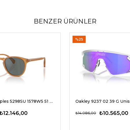
BENZER ÜRÜNLER
%25
Oliver Peoples 5298SU 1578W5 51 G Unisex Güneş Gözlükleri
₺12.146,00
₺10.565,00
₺14.086,00