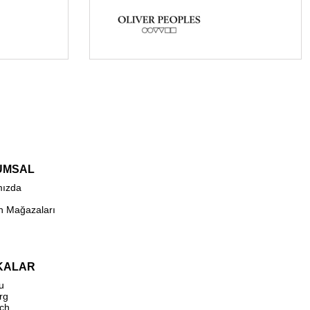
UMSAL
mızda
n Mağazaları
KALAR
u
rg
ch