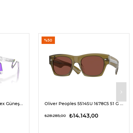
%50
Oakley 9237 02 39 G Unisex Güneş Gözlükleri
Oliver Peoples 5514SU 1678C5 51 G Unisex Güneş Gözlükleri
₺14.143,00
₺28.285,00