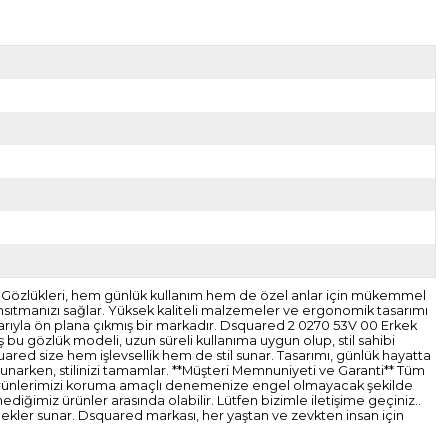
ş Gözlükleri, hem günlük kullanım hem de özel anlar için mükemmel
 yansıtmanızı sağlar. Yüksek kaliteli malzemeler ve ergonomik tasarımı
larıyla ön plana çıkmış bir markadır. Dsquared 2 0270 53V 00 Erkek
 bu gözlük modeli, uzun süreli kullanıma uygun olup, stil sahibi
quared size hem işlevsellik hem de stil sunar. Tasarımı, günlük hayatta
 sunarken, stilinizi tamamlar. **Müşteri Memnuniyeti ve Garanti** Tüm
dir. Ürünlerimizi koruma amaçlı denemenize engel olmayacak şekilde
diğimiz ürünler arasında olabilir. Lütfen bizimle iletişime geçiniz..
ekler sunar. Dsquared markası, her yaştan ve zevkten insan için