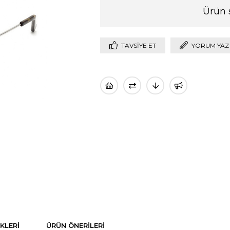
Ürün 
TAVSIYE ET
YORUM YAZ
KLERI
ÜRÜN ÖNERILERI