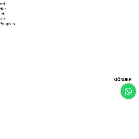
ord
ette
eti
ite
 Peoples
GÖNDER