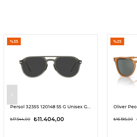
%35
%25
Persol 3235S 120148 55 G Unisex Güneş Gözlükleri
₺11.404,00
₺17.544,00
₺16.195,00