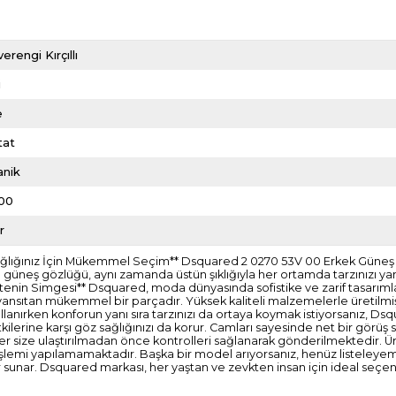
erengi Kırçıllı
i
e
tat
anik
00
r
 Sağlığınız İçin Mükemmel Seçim** Dsquared 2 0270 53V 00 Erkek Güne
lan bu güneş gözlüğü, aynı zamanda üstün şıklığıyla her ortamda tarzınızı
itenin Simgesi** Dsquared, moda dünyasında sofistike ve zarif tasarım
i yansıtan mükemmel bir parçadır. Yüksek kaliteli malzemelerle üretilmiş
ullanırken konforun yanı sıra tarzınızı da ortaya koymak istiyorsanız, Ds
kilerine karşı göz sağlığınızı da korur. Camları sayesinde net bir görüş
z ürünler size ulaştırılmadan önce kontrolleri sağlanarak gönderilmekte
m işlemi yapılamamaktadır. Başka bir model arıyorsanız, henüz listeleyeme
 sunar. Dsquared markası, her yaştan ve zevkten insan için ideal seçen