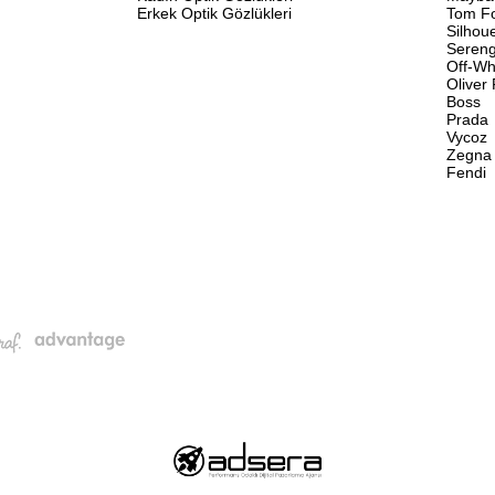
Erkek Optik Gözlükleri
Tom F
Silhou
Sereng
Off-Wh
Oliver
Boss
Prada
Vycoz
Zegna
Fendi