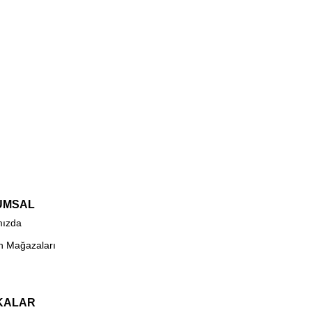
UMSAL
mızda
n Mağazaları
KALAR