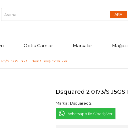
ri
Optik Camlar
Markalar
Mağaza
173/S J5GST 58 G Erkek Güneş Gözlükleri
Dsquared 2 0173/S J5GST
Marka
:
Dsquared 2
Whatsapp ile Sipariş Ver