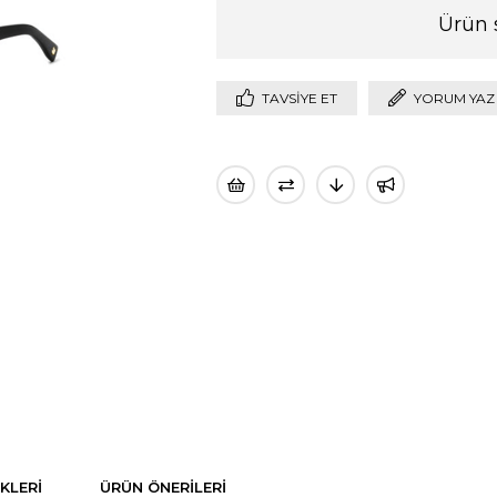
Ürün 
TAVSIYE ET
YORUM YAZ
KLERI
ÜRÜN ÖNERILERI