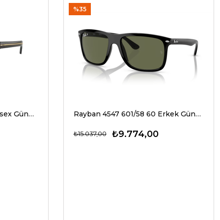
%35
Prada A17S 16K20G 54 Unisex Güneş Gözlükleri
Rayban 4547 601/58 60 Erkek Güneş Gözlükleri
₺9.774,00
₺15.037,00