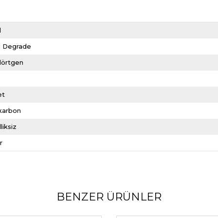
d
i Degrade
dörtgen
et
ikarbon
liksiz
r
BENZER ÜRÜNLER