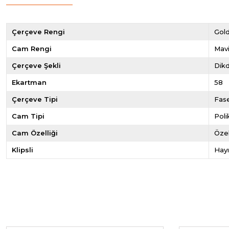
Çerçeve Rengi
Gol
Cam Rengi
Mav
Çerçeve Şekli
Dik
Ekartman
58
Çerçeve Tipi
Fas
Cam Tipi
Pol
Cam Özelliği
Özel
Klipsli
Hayı