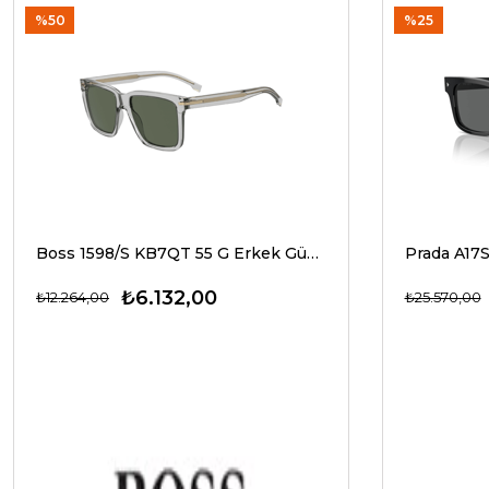
%50
%25
Boss 1598/S KB7QT 55 G Erkek Güneş Gözlükleri
₺6.132,00
₺12.264,00
₺25.570,00