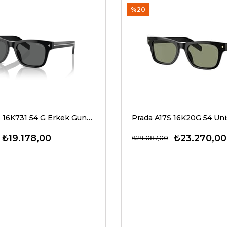
%20
Prada A17S 16K731 54 G Erkek Güneş Gözlükleri
₺19.178,00
₺23.270,00
₺29.087,00