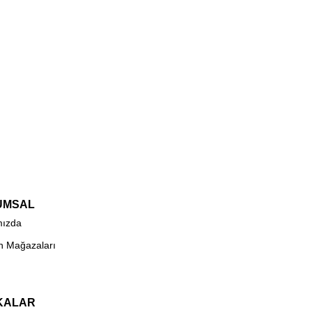
UMSAL
mızda
n Mağazaları
KALAR