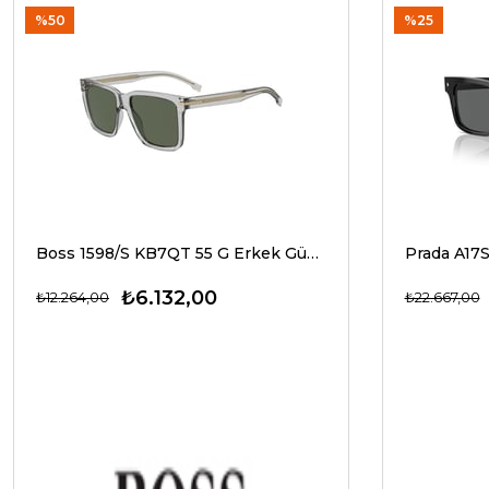
%50
%25
Boss 1598/S KB7QT 55 G Erkek Güneş Gözlükleri
₺6.132,00
₺12.264,00
₺22.667,00