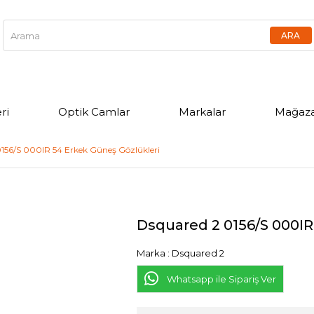
ri
Optik Camlar
Markalar
Mağaza
156/S 000IR 54 Erkek Güneş Gözlükleri
Dsquared 2 0156/S 000IR
Marka
:
Dsquared 2
Whatsapp ile Sipariş Ver