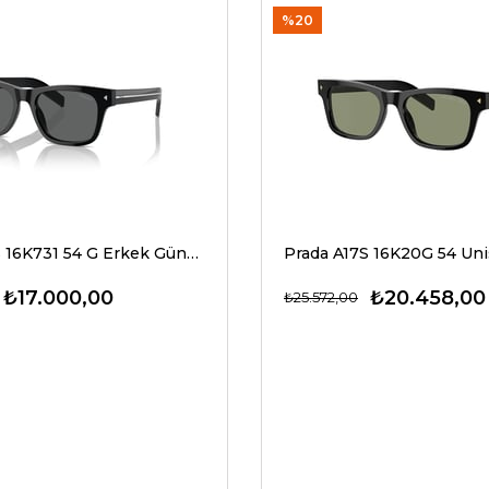
%20
Prada A17S 16K731 54 G Erkek Güneş Gözlükleri
₺17.000,00
₺20.458,00
₺25.572,00