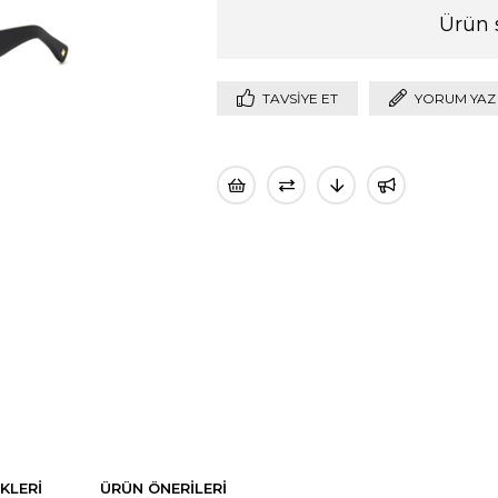
Ürün 
TAVSIYE ET
YORUM YAZ
KLERI
ÜRÜN ÖNERILERI