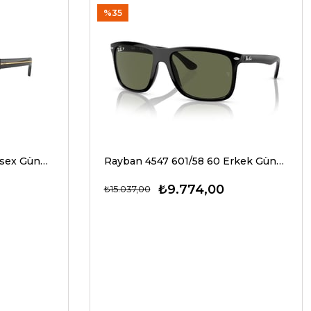
%35
Prada A17S 16K20G 54 Unisex Güneş Gözlükleri
Rayban 4547 601/58 60 Erkek Güneş Gözlükleri
₺9.774,00
₺15.037,00