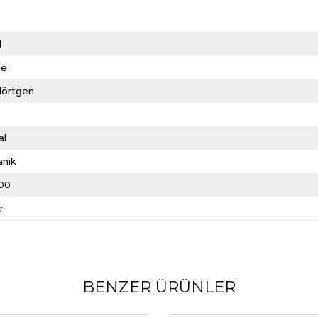
d
me
dörtgen
al
anik
00
r
BENZER ÜRÜNLER