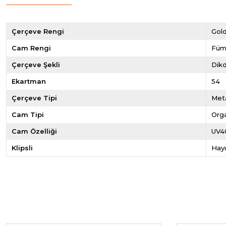
Çerçeve Rengi
Gol
Cam Rengi
Fü
Çerçeve Şekli
Dik
Ekartman
54
Çerçeve Tipi
Met
Cam Tipi
Org
Cam Özelliği
UV4
Klipsli
Hayı