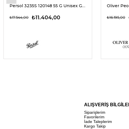
Persol 3235S 120148 55 G Unisex Güneş Gözlükleri
₺11.404,00
₺17.544,00
₺16.195,00
ALIŞVERİŞ BİLGİLE
Siparişlerim
Favorilerim
İade Taleplerim
Kargo Takip