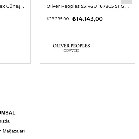
Oakley 9237 02 39 G Unisex Güneş Gözlükleri
Oliver Peoples 5514SU 1678C5 51 G Unisex Güneş Gözlükleri
₺14.143,00
₺28.285,00
UMSAL
mızda
n Mağazaları