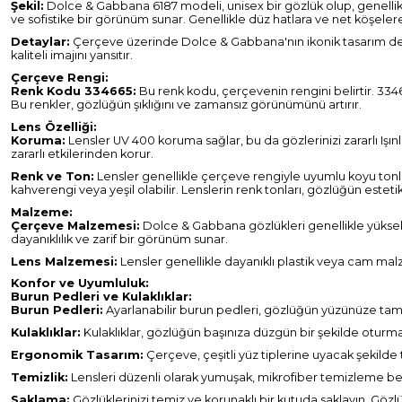
Şekil:
Dolce & Gabbana 6187 modeli, unisex bir gözlük olup, genellikl
ve sofistike bir görünüm sunar. Genellikle düz hatlara ve net köşeler
Detaylar:
Çerçeve üzerinde Dolce & Gabbana'nın ikonik tasarım detay
kaliteli imajını yansıtır.
Çerçeve Rengi:
Renk Kodu 334665:
Bu renk kodu, çerçevenin rengini belirtir. 334
Bu renkler, gözlüğün şıklığını ve zamansız görünümünü artırır.
Lens Özelliği:
Koruma:
Lensler UV 400 koruma sağlar, bu da gözlerinizi zararlı Işın
zararlı etkilerinden korur.
Renk ve Ton:
Lensler genellikle çerçeve rengiyle uyumlu koyu tonlarda
kahverengi veya yeşil olabilir. Lenslerin renk tonları, gözlüğün estetik v
Malzeme:
Çerçeve Malzemesi:
Dolce & Gabbana gözlükleri genellikle yüksek 
dayanıklılık ve zarif bir görünüm sunar.
Lens Malzemesi:
Lensler genellikle dayanıklı plastik veya cam mal
Konfor ve Uyumluluk:
Burun Pedleri ve Kulaklıklar:
Burun Pedleri:
Ayarlanabilir burun pedleri, gözlüğün yüzünüze tam ot
Kulaklıklar:
Kulaklıklar, gözlüğün başınıza düzgün bir şekilde oturmas
Ergonomik Tasarım:
Çerçeve, çeşitli yüz tiplerine uyacak şekilde t
Temizlik:
Lensleri düzenli olarak yumuşak, mikrofiber temizleme bez
Saklama:
Gözlüklerinizi temiz ve korunaklı bir kutuda saklayın. G