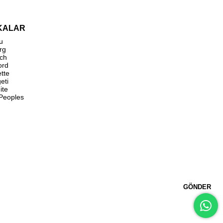
KALAR
u
rg
ch
ord
ette
eti
ite
 Peoples
GÖNDER