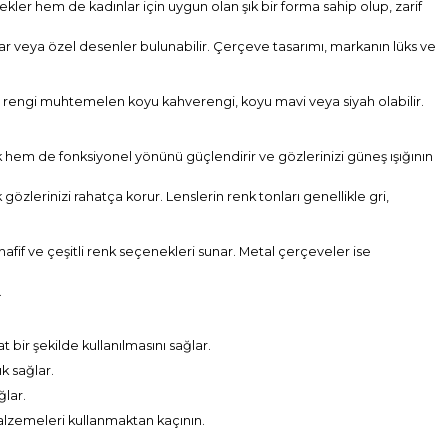
er hem de kadınlar için uygun olan şık bir forma sahip olup, zarif
r veya özel desenler bulunabilir. Çerçeve tasarımı, markanın lüks ve
ve rengi muhtemelen koyu kahverengi, koyu mavi veya siyah olabilir.
ik hem de fonksiyonel yönünü güçlendirir ve gözlerinizi güneş ışığının
gözlerinizi rahatça korur. Lenslerin renk tonları genellikle gri,
fif ve çeşitli renk seçenekleri sunar. Metal çerçeveler ise
.
bir şekilde kullanılmasını sağlar.
k sağlar.
ğlar.
alzemeleri kullanmaktan kaçının.