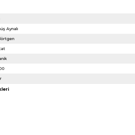
i
üş Aynalı
dörtgen
tat
anik
00
r
leri