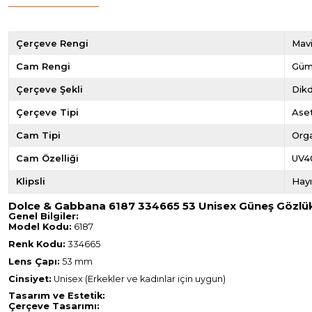
Çerçeve Rengi
Mav
Cam Rengi
Güm
Çerçeve Şekli
Dik
Çerçeve Tipi
Ase
Cam Tipi
Org
Cam Özelliği
UV4
Klipsli
Hayı
Dolce & Gabbana 6187 334665 53 Unisex Güneş Gözlük
Genel Bilgiler:
Model Kodu:
6187
Renk Kodu:
334665
Lens Çapı:
53 mm
Cinsiyet:
Unisex (Erkekler ve kadınlar için uygun)
Tasarım ve Estetik:
Çerçeve Tasarımı: