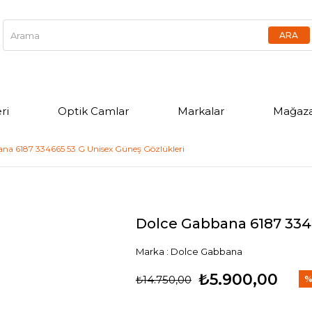
ri
Optik Camlar
Markalar
Mağaza
na 6187 334665 53 G Unisex Güneş Gözlükleri
Dolce Gabbana 6187 334
Marka
:
Dolce Gabbana
₺5.900,00
₺14.750,00
İn