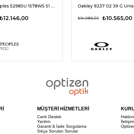
Oliver Peoples 5298SU 1578W5 51 G Unisex Güneş Gözlükleri
₺12.146,00
₺10.565,00
₺14.086,00
Rİ
MÜŞTERİ HİZMETLERİ
KUR
Canlı Destek
Hakkı
Yardım
İletişim
Garanti & İade Sorgulama
Optize
Sıkça Sorulan Sorular