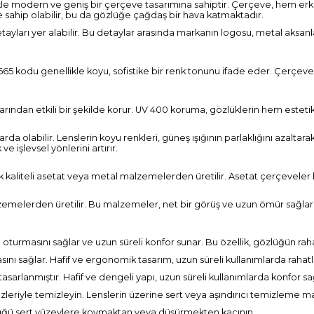
e modern ve geniş bir çerçeve tasarımına sahiptir. Çerçeve, hem erkekl
e sahip olabilir, bu da gözlüğe çağdaş bir hava katmaktadır.
ları yer alabilir. Bu detaylar arasında markanın logosu, metal aksanla
665 kodu genellikle koyu, sofistike bir renk tonunu ifade eder. Çerçe
larından etkili bir şekilde korur. UV 400 koruma, gözlüklerin hem estet
 olabilir. Lenslerin koyu renkleri, güneş ışığının parlaklığını azaltarak 
e işlevsel yönlerini artırır.
kaliteli asetat veya metal malzemelerden üretilir. Asetat çerçeveler ha
zemelerden üretilir. Bu malzemeler, net bir görüş ve uzun ömür sağlar
urmasını sağlar ve uzun süreli konfor sunar. Bu özellik, gözlüğün rahat 
ını sağlar. Hafif ve ergonomik tasarım, uzun süreli kullanımlarda rahatlı
asarlanmıştır. Hafif ve dengeli yapı, uzun süreli kullanımlarda konfor sa
leriyle temizleyin. Lenslerin üzerine sert veya aşındırıcı temizleme m
özlüğü sert yüzeylere koymaktan veya düşürmekten kaçının.