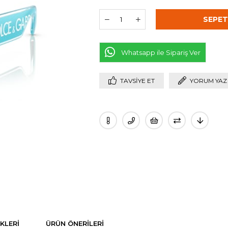
Whatsapp ile Sipariş Ver
TAVSIYE ET
YORUM YAZ
KLERI
ÜRÜN ÖNERILERI