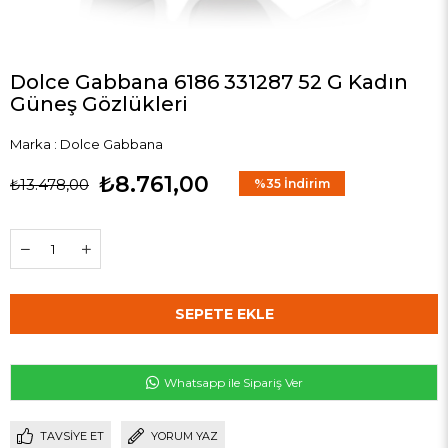
Dolce Gabbana 6186 331287 52 G Kadın
Güneş Gözlükleri
Marka
:
Dolce Gabbana
₺8.761,00
₺13.478,00
%
35
İndirim
Whatsapp ile Sipariş Ver
TAVSIYE ET
YORUM YAZ