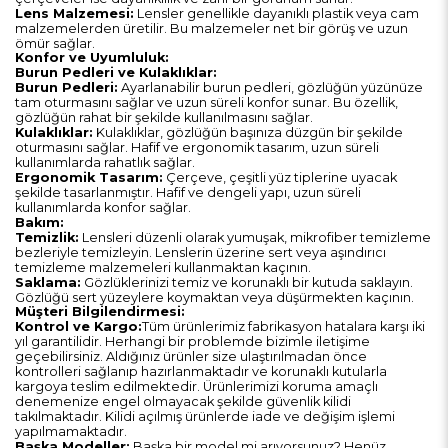
Lens Malzemesi:
Lensler genellikle dayanıklı plastik veya cam
malzemelerden üretilir. Bu malzemeler net bir görüş ve uzun
ömür sağlar.
Konfor ve Uyumluluk:
Burun Pedleri ve Kulaklıklar:
Burun Pedleri:
Ayarlanabilir burun pedleri, gözlüğün yüzünüze
tam oturmasını sağlar ve uzun süreli konfor sunar. Bu özellik,
gözlüğün rahat bir şekilde kullanılmasını sağlar.
Kulaklıklar:
Kulaklıklar, gözlüğün başınıza düzgün bir şekilde
oturmasını sağlar. Hafif ve ergonomik tasarım, uzun süreli
kullanımlarda rahatlık sağlar.
Ergonomik Tasarım:
Çerçeve, çeşitli yüz tiplerine uyacak
şekilde tasarlanmıştır. Hafif ve dengeli yapı, uzun süreli
kullanımlarda konfor sağlar.
Bakım:
Temizlik:
Lensleri düzenli olarak yumuşak, mikrofiber temizleme
bezleriyle temizleyin. Lenslerin üzerine sert veya aşındırıcı
temizleme malzemeleri kullanmaktan kaçının.
Saklama:
Gözlüklerinizi temiz ve korunaklı bir kutuda saklayın.
Gözlüğü sert yüzeylere koymaktan veya düşürmekten kaçının.
Müşteri Bilgilendirmesi:
Kontrol ve Kargo:
Tüm ürünlerimiz fabrikasyon hatalara karşı iki
yıl garantilidir. Herhangi bir problemde bizimle iletişime
geçebilirsiniz. Aldığınız ürünler size ulaştırılmadan önce
kontrolleri sağlanıp hazırlanmaktadır ve korunaklı kutularla
kargoya teslim edilmektedir. Ürünlerimizi koruma amaçlı
denemenize engel olmayacak şekilde güvenlik kilidi
takılmaktadır. Kilidi açılmış ürünlerde iade ve değişim işlemi
yapılmamaktadır.
Başka Modeller:
Başka bir model mi arıyorsunuz? Henüz