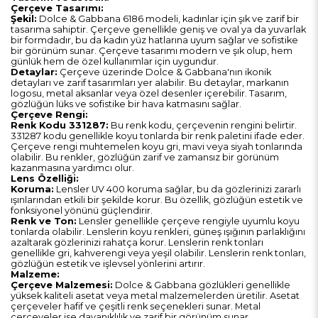
Çerçeve Tasarımı:
Şekil:
Dolce & Gabbana 6186 modeli, kadınlar için şık ve zarif bir
tasarıma sahiptir. Çerçeve genellikle geniş ve oval ya da yuvarlak
bir formdadır, bu da kadın yüz hatlarına uyum sağlar ve sofistike
bir görünüm sunar. Çerçeve tasarımı modern ve şık olup, hem
günlük hem de özel kullanımlar için uygundur.
Detaylar:
Çerçeve üzerinde Dolce & Gabbana'nın ikonik
detayları ve zarif tasarımları yer alabilir. Bu detaylar, markanın
logosu, metal aksanlar veya özel desenler içerebilir. Tasarım,
gözlüğün lüks ve sofistike bir hava katmasını sağlar.
Çerçeve Rengi:
Renk Kodu 331287:
Bu renk kodu, çerçevenin rengini belirtir.
331287 kodu genellikle koyu tonlarda bir renk paletini ifade eder.
Çerçeve rengi muhtemelen koyu gri, mavi veya siyah tonlarında
olabilir. Bu renkler, gözlüğün zarif ve zamansız bir görünüm
kazanmasına yardımcı olur.
Lens Özelliği:
Koruma:
Lensler UV 400 koruma sağlar, bu da gözlerinizi zararlı
ışınlarından etkili bir şekilde korur. Bu özellik, gözlüğün estetik ve
fonksiyonel yönünü güçlendirir.
Renk ve Ton:
Lensler genellikle çerçeve rengiyle uyumlu koyu
tonlarda olabilir. Lenslerin koyu renkleri, güneş ışığının parlaklığını
azaltarak gözlerinizi rahatça korur. Lenslerin renk tonları
genellikle gri, kahverengi veya yeşil olabilir. Lenslerin renk tonları,
gözlüğün estetik ve işlevsel yönlerini artırır.
Malzeme:
Çerçeve Malzemesi:
Dolce & Gabbana gözlükleri genellikle
yüksek kaliteli asetat veya metal malzemelerden üretilir. Asetat
çerçeveler hafif ve çeşitli renk seçenekleri sunar. Metal
çerçeveler ise dayanıklılık ve zarif bir görünüm sunar.