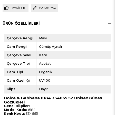
TAVSIYE ET
YORUM YAZ
ÜRÜN ÖZELLIKLERI
Çerçeve Rengi
Mavi
Cam Rengi
Gümüş Aynalı
Çerçeve Şekli
Kare
Çerçeve Tipi
Asetat
Cam Tipi
Organik
Cam Özelliği
UV400
Klipsli
Hayır
Dolce & Gabbana 6184 334665 52 Unisex Güneş
Gözlükleri
Genel Bilgiler:
Model Kodu:
6184
Renk Kodu:
334665