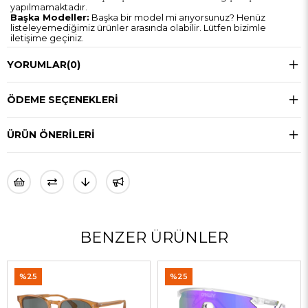
yapılmamaktadır.
Başka Modeller:
Başka bir model mi arıyorsunuz? Henüz
listeleyemediğimiz ürünler arasında olabilir. Lütfen bizimle
iletişime geçiniz.
YORUMLAR
(0)
ÖDEME SEÇENEKLERI
ÜRÜN ÖNERILERI
BENZER ÜRÜNLER
%25
%25