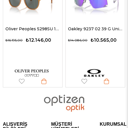
Oliver Peoples 5298SU 1578W5 51 G Unisex Güneş Gözlükleri
Oakley 9237 02 39 G Unisex Güneş Gözlükleri
₺12.146,00
₺10.565,00
₺16.195,00
₺14.086,00
ALIŞVERİŞ
MÜŞTERİ
KURUMSAL