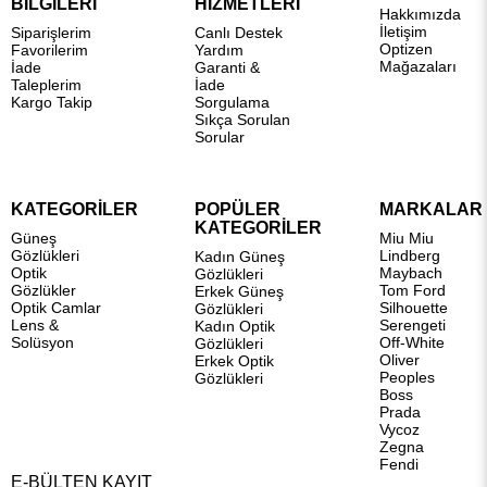
BİLGİLERİ
HİZMETLERİ
Hakkımızda
İletişim
Siparişlerim
Canlı Destek
Optizen
Favorilerim
Yardım
Mağazaları
İade
Garanti &
Taleplerim
İade
Kargo Takip
Sorgulama
Sıkça Sorulan
Sorular
KATEGORİLER
POPÜLER
MARKALAR
KATEGORİLER
Güneş
Miu Miu
Gözlükleri
Lindberg
Kadın Güneş
Optik
Maybach
Gözlükleri
Gözlükler
Tom Ford
Erkek Güneş
Optik Camlar
Silhouette
Gözlükleri
Lens &
Serengeti
Kadın Optik
Solüsyon
Off-White
Gözlükleri
Oliver
Erkek Optik
Peoples
Gözlükleri
Boss
Prada
Vycoz
Zegna
Fendi
E-BÜLTEN KAYIT