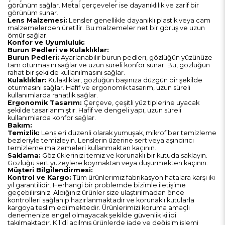
görünüm sağlar. Metal çerçeveler ise dayanıklılık ve zarif bir
görünüm sunar.
Lens Malzemesi:
Lensler genellikle dayanıklı plastik veya cam
malzemelerden üretilir. Bu malzemeler net bir görüş ve uzun
ömür sağlar.
Konfor ve Uyumluluk:
Burun Pedleri ve Kulaklıklar:
Burun Pedleri:
Ayarlanabilir burun pedleri, gözlüğün yüzünüze
tam oturmasını sağlar ve uzun süreli konfor sunar. Bu, gözlüğün
rahat bir şekilde kullanılmasını sağlar.
Kulaklıklar:
Kulaklıklar, gözlüğün başınıza düzgün bir şekilde
oturmasını sağlar. Hafif ve ergonomik tasarım, uzun süreli
kullanımlarda rahatlık sağlar.
Ergonomik Tasarım:
Çerçeve, çeşitli yüz tiplerine uyacak
şekilde tasarlanmıştır. Hafif ve dengeli yapı, uzun süreli
kullanımlarda konfor sağlar.
Bakım:
Temizlik:
Lensleri düzenli olarak yumuşak, mikrofiber temizleme
bezleriyle temizleyin. Lenslerin üzerine sert veya aşındırıcı
temizleme malzemeleri kullanmaktan kaçının.
Saklama:
Gözlüklerinizi temiz ve korunaklı bir kutuda saklayın.
Gözlüğü sert yüzeylere koymaktan veya düşürmekten kaçının.
Müşteri Bilgilendirmesi:
Kontrol ve Kargo:
Tüm ürünlerimiz fabrikasyon hatalara karşı iki
yıl garantilidir. Herhangi bir problemde bizimle iletişime
geçebilirsiniz. Aldığınız ürünler size ulaştırılmadan önce
kontrolleri sağlanıp hazırlanmaktadır ve korunaklı kutularla
kargoya teslim edilmektedir. Ürünlerimizi koruma amaçlı
denemenize engel olmayacak şekilde güvenlik kilidi
takılmaktadır. Kilidi açılmış ürünlerde iade ve değişim işlemi