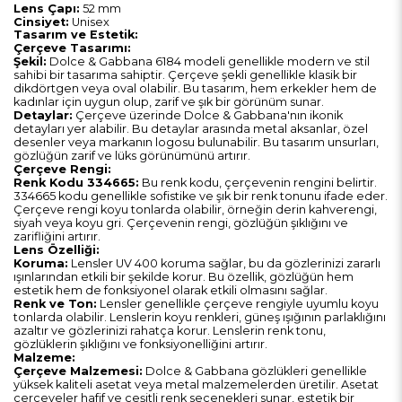
Lens Çapı:
52 mm
Cinsiyet:
Unisex
Tasarım ve Estetik:
Çerçeve Tasarımı:
Şekil:
Dolce & Gabbana 6184 modeli genellikle modern ve stil
sahibi bir tasarıma sahiptir. Çerçeve şekli genellikle klasik bir
dikdörtgen veya oval olabilir. Bu tasarım, hem erkekler hem de
kadınlar için uygun olup, zarif ve şık bir görünüm sunar.
Detaylar:
Çerçeve üzerinde Dolce & Gabbana'nın ikonik
detayları yer alabilir. Bu detaylar arasında metal aksanlar, özel
desenler veya markanın logosu bulunabilir. Bu tasarım unsurları,
gözlüğün zarif ve lüks görünümünü artırır.
Çerçeve Rengi:
Renk Kodu 334665:
Bu renk kodu, çerçevenin rengini belirtir.
334665 kodu genellikle sofistike ve şık bir renk tonunu ifade eder.
Çerçeve rengi koyu tonlarda olabilir, örneğin derin kahverengi,
siyah veya koyu gri. Çerçevenin rengi, gözlüğün şıklığını ve
zarifliğini artırır.
Lens Özelliği:
Koruma:
Lensler UV 400 koruma sağlar, bu da gözlerinizi zararlı
ışınlarından etkili bir şekilde korur. Bu özellik, gözlüğün hem
estetik hem de fonksiyonel olarak etkili olmasını sağlar.
Renk ve Ton:
Lensler genellikle çerçeve rengiyle uyumlu koyu
tonlarda olabilir. Lenslerin koyu renkleri, güneş ışığının parlaklığını
azaltır ve gözlerinizi rahatça korur. Lenslerin renk tonu,
gözlüklerin şıklığını ve fonksiyonelliğini artırır.
Malzeme:
Çerçeve Malzemesi:
Dolce & Gabbana gözlükleri genellikle
yüksek kaliteli asetat veya metal malzemelerden üretilir. Asetat
çerçeveler hafif ve çeşitli renk seçenekleri sunar, estetik bir