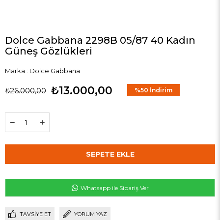
Dolce Gabbana 2298B 05/87 40 Kadın
Güneş Gözlükleri
Marka
:
Dolce Gabbana
₺13.000,00
₺26.000,00
%
50
İndirim
Whatsapp ile Sipariş Ver
TAVSIYE ET
YORUM YAZ