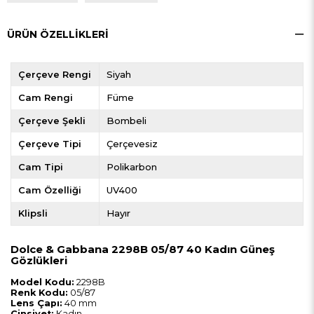
ÜRÜN ÖZELLIKLERI
Çerçeve Rengi
Siyah
Cam Rengi
Füme
Çerçeve Şekli
Bombeli
Çerçeve Tipi
Çerçevesiz
Cam Tipi
Polikarbon
Cam Özelliği
UV400
Klipsli
Hayır
Dolce & Gabbana 2298B 05/87 40 Kadın Güneş
Gözlükleri
Model Kodu:
2298B
Renk Kodu:
05/87
Lens Çapı:
40 mm
Cinsiyet:
Kadın