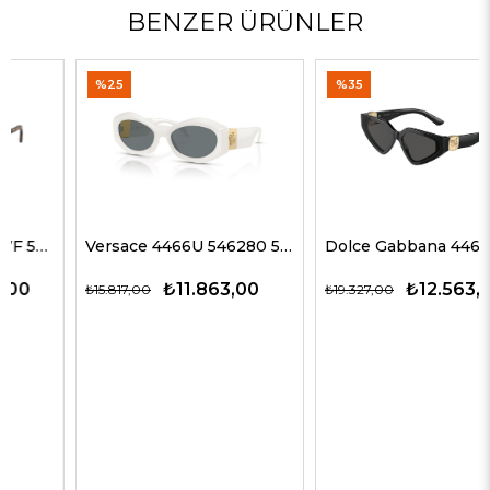
BENZER ÜRÜNLER
%25
%35
Versace 4466U 546280 54 G Kadın Güneş Gözlükleri
Dolce Gabbana 4469 501/87 59 G Kadın Güneş Gözlükleri
₺11.863,00
₺12.563,00
₺15.817,00
₺19.327,00