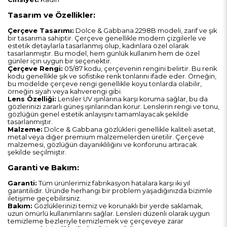
Tasarım ve Özellikler:
Çerçeve Tasarımı:
Dolce & Gabbana 2298B modeli, zarif ve şık
bir tasarıma sahiptir. Çerçeve genellikle modern çizgilerle ve
estetik detaylarla tasarlanmış olup, kadınlara özel olarak
tasarlanmıştır. Bu model, hem günlük kullanım hem de özel
günler için uygun bir seçenektir.
Çerçeve Rengi:
05/87 kodu, çerçevenin rengini belirtir. Bu renk
kodu genellikle şık ve sofistike renk tonlarını ifade eder. Örneğin,
bu modelde çerçeve rengi genellikle koyu tonlarda olabilir,
örneğin siyah veya kahverengi gibi.
Lens Özelliği:
Lensler UV ışınlarına karşı koruma sağlar, bu da
gözlerinizi zararlı güneş ışınlarından korur. Lenslerin rengi ve tonu,
gözlüğün genel estetik anlayışını tamamlayacak şekilde
tasarlanmıştır.
Malzeme:
Dolce & Gabbana gözlükleri genellikle kaliteli asetat,
metal veya diğer premium malzemelerden üretilir. Çerçeve
malzemesi, gözlüğün dayanıklılığını ve konforunu artıracak
şekilde seçilmiştir.
Garanti ve Bakım:
Garanti:
Tüm ürünlerimiz fabrikasyon hatalara karşı iki yıl
garantilidir. Üründe herhangi bir problem yaşadığınızda bizimle
iletişime geçebilirsiniz.
Bakım:
Gözlüklerinizi temiz ve korunaklı bir yerde saklamak,
uzun ömürlü kullanımlarını sağlar. Lensleri düzenli olarak uygun
temizleme bezleriyle temizlemek ve çerçeveye zarar