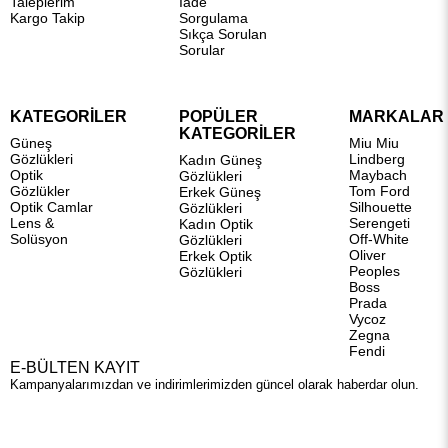
Taleplerim
İade
Kargo Takip
Sorgulama
Sıkça Sorulan
Sorular
KATEGORİLER
POPÜLER
MARKALAR
KATEGORİLER
Güneş
Miu Miu
Gözlükleri
Lindberg
Kadın Güneş
Optik
Maybach
Gözlükleri
Gözlükler
Tom Ford
Erkek Güneş
Optik Camlar
Silhouette
Gözlükleri
Lens &
Serengeti
Kadın Optik
Solüsyon
Off-White
Gözlükleri
Oliver
Erkek Optik
Peoples
Gözlükleri
Boss
Prada
Vycoz
Zegna
Fendi
E-BÜLTEN KAYIT
Kampanyalarımızdan ve indirimlerimizden güncel olarak haberdar olun.