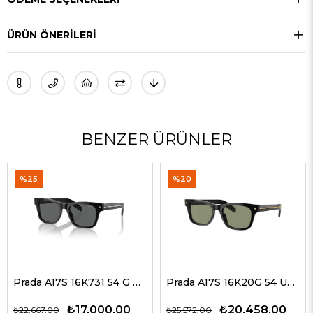
ÜRÜN ÖNERILERI
BENZER ÜRÜNLER
%25
%20
Prada A17S 16K731 54 G Erkek Güneş Gözlükleri
Prada A17S 16K20G 54 Unisex Güneş Gözlükleri
₺17.000,00
₺20.458,00
₺22.667,00
₺25.572,00