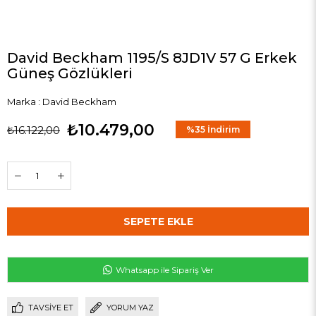
David Beckham 1195/S 8JD1V 57 G Erkek
Güneş Gözlükleri
Marka
:
David Beckham
₺10.479,00
₺16.122,00
%
35
İndirim
Whatsapp ile Sipariş Ver
TAVSIYE ET
YORUM YAZ